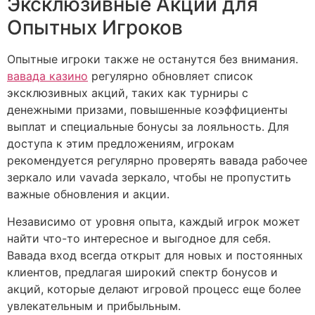
Эксклюзивные Акции для
Опытных Игроков
Опытные игроки также не останутся без внимания.
вавада казино
регулярно обновляет список
эксклюзивных акций, таких как турниры с
денежными призами, повышенные коэффициенты
выплат и специальные бонусы за лояльность. Для
доступа к этим предложениям, игрокам
рекомендуется регулярно проверять вавада рабочее
зеркало или vavada зеркало, чтобы не пропустить
важные обновления и акции.
Независимо от уровня опыта, каждый игрок может
найти что-то интересное и выгодное для себя.
Вавада вход всегда открыт для новых и постоянных
клиентов, предлагая широкий спектр бонусов и
акций, которые делают игровой процесс еще более
увлекательным и прибыльным.