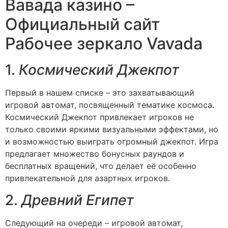
Вавада казино –
Официальный сайт
Рабочее зеркало Vavada
1.
Космический Джекпот
Первый в нашем списке – это захватывающий
игровой автомат, посвященный тематике космоса.
Космический Джекпот привлекает игроков не
только своими яркими визуальными эффектами, но
и возможностью выиграть огромный джекпот. Игра
предлагает множество бонусных раундов и
бесплатных вращений, что делает её особенно
привлекательной для азартных игроков.
2.
Древний Египет
Следующий на очереди – игровой автомат,