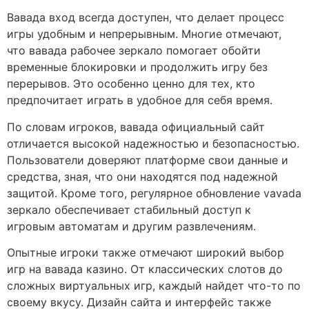
Вавада вход всегда доступен, что делает процесс
игры удобным и непрерывным. Многие отмечают,
что вавада рабочее зеркало помогает обойти
временные блокировки и продолжить игру без
перерывов. Это особенно ценно для тех, кто
предпочитает играть в удобное для себя время.
По словам игроков, вавада официальный сайт
отличается высокой надежностью и безопасностью.
Пользователи доверяют платформе свои данные и
средства, зная, что они находятся под надежной
защитой. Кроме того, регулярное обновление vavada
зеркало обеспечивает стабильный доступ к
игровым автоматам и другим развлечениям.
Опытные игроки также отмечают широкий выбор
игр на вавада казино. От классических слотов до
сложных виртуальных игр, каждый найдет что-то по
своему вкусу. Дизайн сайта и интерфейс также