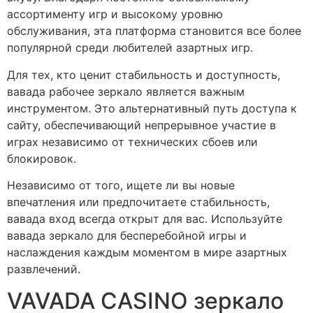
ассортименту игр и высокому уровню
обслуживания, эта платформа становится все более
популярной среди любителей азартных игр.
Для тех, кто ценит стабильность и доступность,
вавада рабочее зеркало является важным
инструментом. Это альтернативный путь доступа к
сайту, обеспечивающий непрерывное участие в
играх независимо от технических сбоев или
блокировок.
Независимо от того, ищете ли вы новые
впечатления или предпочитаете стабильность,
вавада вход всегда открыт для вас. Используйте
вавада зеркало для бесперебойной игры и
наслаждения каждым моментом в мире азартных
развлечений.
VAVADA CASINO зеркало