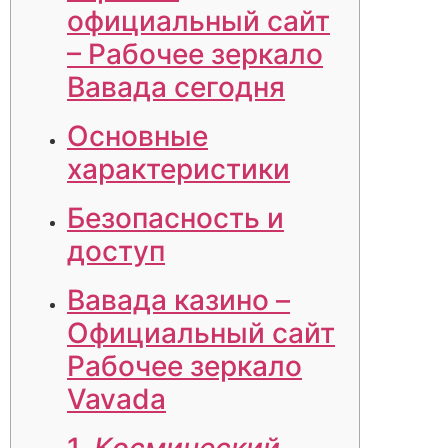
официальный сайт
– Рабочее зеркало
Вавада сегодня
Основные
характеристики
Безопасность и
доступ
Вавада казино –
Официальный сайт
Рабочее зеркало
Vavada