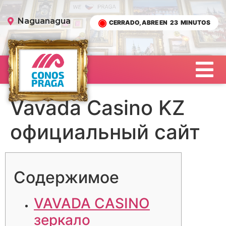
Naguanagua
CERRADO, ABRE EN
23
MINUTOS
Vavada Casino KZ
официальный сайт
Содержимое
VAVADA CASINO
зеркало