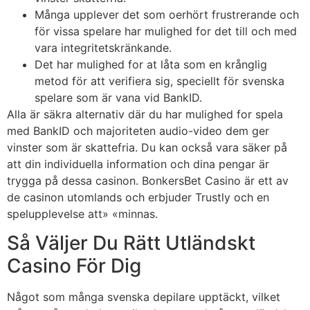
Många upplever det som oerhört frustrerande och
för vissa spelare har mulighed for det till och med
vara integritetskränkande.
Det har mulighed for at låta som en krånglig
metod för att verifiera sig, speciellt för svenska
spelare som är vana vid BankID.
Alla är säkra alternativ där du har mulighed for spela
med BankID och majoriteten audio-video dem ger
vinster som är skattefria. Du kan också vara säker på
att din individuella information och dina pengar är
trygga på dessa casinon. BonkersBet Casino är ett av
de casinon utomlands och erbjuder Trustly och en
spelupplevelse att» «minnas.
Så Väljer Du Rätt Utländskt
Casino För Dig
Något som många svenska depilare upptäckt, vilket