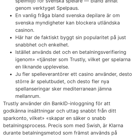
spelmiljö för svenska spelare — bland annat
genom verktyget Spelpaus.
En vanlig fråga bland svenska depilare är om
svenska myndigheter kan blockera utländska
casinon.
Här har de faktiskt byggt sin popularitet på just
snabbhet och enkelhet.
Istället används det och en betalningsverifiering
igenom» «tjänster som Trustly, vilket ger spelarna
en liknande upplevelse.
Ju fler spelleverantörer ett casino använder, desto
större är spelutbudet, och desto fler nya
spellanseringar sker mediterranean jämna
mellanrum.
Trustly använder din BankID-inloggning för att
godkänna insättningar och uttag snabbt från ditt
sparkonto, vilket» «skapar en säker o snabb
betalningsprocess. Precis som med Swish, är Klarna
durante betalningsmetod som främst används på