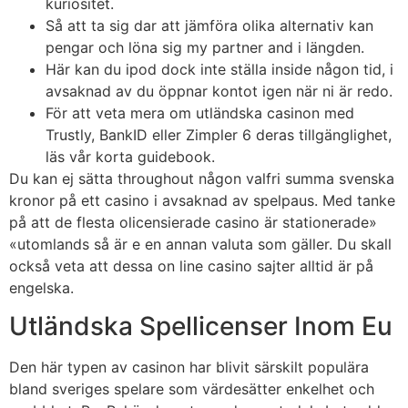
kuriositet.
Så att ta sig dar att jämföra olika alternativ kan
pengar och löna sig my partner and i längden.
Här kan du ipod dock inte ställa inside någon tid, i
avsaknad av du öppnar kontot igen när ni är redo.
För att veta mera om utländska casinon med
Trustly, BankID eller Zimpler 6 deras tillgänglighet,
läs vår korta guidebook.
Du kan ej sätta throughout någon valfri summa svenska
kronor på ett casino i avsaknad av spelpaus. Med tanke
på att de flesta olicensierade casino är stationerade»
«utomlands så är e en annan valuta som gäller. Du skall
också veta att dessa on line casino sajter alltid är på
engelska.
Utländska Spellicenser Inom Eu
Den här typen av casinon har blivit särskilt populära
bland sveriges spelare som värdesätter enkelhet och