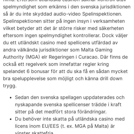
spelmyndighet som erkänns i den svenska jurisdiktionen
så är du inte skyddad audio-video Spelinspektionen.
Spelinspektionen sitter på ingen insyn i verksamheten
vilket betyder att det är större risker med säkerheten
eftersom ingen spelmyndighet kontrollerar. Dock väljer
du ett utländskt casino med spellicens utfärdad av
andra välkända jurisdiktioner som Malta Gaming
Authority (MGA) elr Regeringen i Curacao. Där finns de
också ett regelverk som innefattar regler kring
spelandet 6 bonusar för att du ska få en sådan mycket
bra spelupplevelse som möjligt och känna drill down
trygg.
Sedan den svenska spellagen uppdaterades och
nyskapande svenska spellicenser trädde i kraft
sitter på det medfört stora förändringar.
Du behöver inte skatta på utländska casino med
licens inom EU/EES (t. ex. MGA på Malta) är
vinster skattefria.