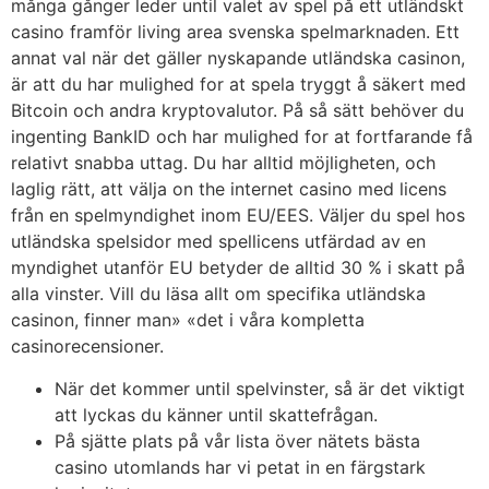
många gånger leder until valet av spel på ett utländskt
casino framför living area svenska spelmarknaden. Ett
annat val när det gäller nyskapande utländska casinon,
är att du har mulighed for at spela tryggt å säkert med
Bitcoin och andra kryptovalutor. På så sätt behöver du
ingenting BankID och har mulighed for at fortfarande få
relativt snabba uttag. Du har alltid möjligheten, och
laglig rätt, att välja on the internet casino med licens
från en spelmyndighet inom EU/EES. Väljer du spel hos
utländska spelsidor med spellicens utfärdad av en
myndighet utanför EU betyder de alltid 30 % i skatt på
alla vinster. Vill du läsa allt om specifika utländska
casinon, finner man» «det i våra kompletta
casinorecensioner.
När det kommer until spelvinster, så är det viktigt
att lyckas du känner until skattefrågan.
På sjätte plats på vår lista över nätets bästa
casino utomlands har vi petat in en färgstark