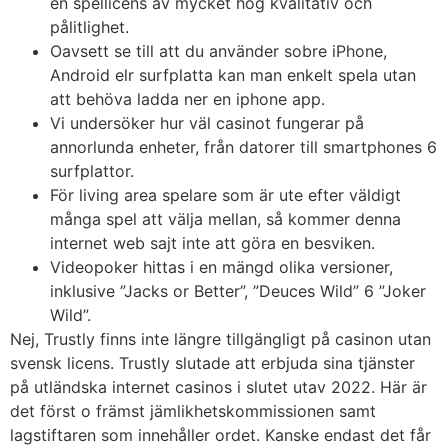
en spellicens av mycket hög kvalitativ och
pålitlighet.
Oavsett se till att du använder sobre iPhone,
Android elr surfplatta kan man enkelt spela utan
att behöva ladda ner en iphone app.
Vi undersöker hur väl casinot fungerar på
annorlunda enheter, från datorer till smartphones 6
surfplattor.
För living area spelare som är ute efter väldigt
många spel att välja mellan, så kommer denna
internet web sajt inte att göra en besviken.
Videopoker hittas i en mängd olika versioner,
inklusive ”Jacks or Better”, ”Deuces Wild” 6 ”Joker
Wild”.
Nej, Trustly finns inte längre tillgängligt på casinon utan
svensk licens. Trustly slutade att erbjuda sina tjänster
på utländska internet casinos i slutet utav 2022. Här är
det först o främst jämlikhetskommissionen samt
lagstiftaren som innehåller ordet. Kanske endast det får