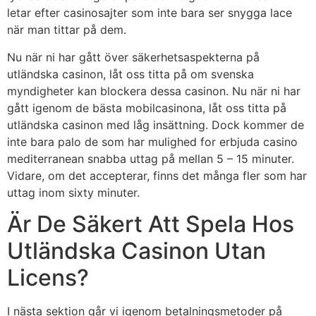
letar efter casinosajter som inte bara ser snygga lace
när man tittar på dem.
Nu när ni har gått över säkerhetsaspekterna på
utländska casinon, låt oss titta på om svenska
myndigheter kan blockera dessa casinon. Nu när ni har
gått igenom de bästa mobilcasinona, låt oss titta på
utländska casinon med låg insättning. Dock kommer de
inte bara palo de som har mulighed for erbjuda casino
mediterranean snabba uttag på mellan 5 – 15 minuter.
Vidare, om det accepterar, finns det många fler som har
uttag inom sixty minuter.
Är De Säkert Att Spela Hos
Utländska Casinon Utan
Licens?
I nästa sektion går vi igenom betalningsmetoder på