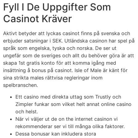
Fyll I De Uppgifter Som
Casinot Kräver
Aktivt betyder att lyckas casinot finns på svenska och
erbjuder satsningar i SEK. Utländska casinon har spel på
språk som engelska, tyska och norska. De ser ut
ungefär som de sveriges och allt du behöver göra är att
skapa 1st gratis konto för att komma igång med
insättning å bonus på casinot. Isle of Male är känt för
sina strikta males rättvisa regleringar inom
spelbranschen.
Ett casino med direkta uttag som Trustly och
Zimpler funkar som vilket helt annat online casino
och helst.
När vi väljer ut de on the internet casinon vi
rekommenderar ser vi till många olika faktorer.
Dessa bonusar kan inkludera stora