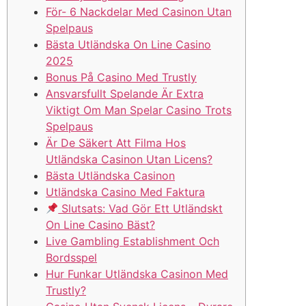
För- 6 Nackdelar Med Casinon Utan
Spelpaus
Bästa Utländska On Line Casino
2025
Bonus På Casino Med Trustly
Ansvarsfullt Spelande Är Extra
Viktigt Om Man Spelar Casino Trots
Spelpaus
Är De Säkert Att Filma Hos
Utländska Casinon Utan Licens?
Bästa Utländska Casinon
Utländska Casino Med Faktura
Slutsats: Vad Gör Ett Utländskt
On Line Casino Bäst?
Live Gambling Establishment Och
Bordsspel
Hur Funkar Utländska Casinon Med
Trustly?