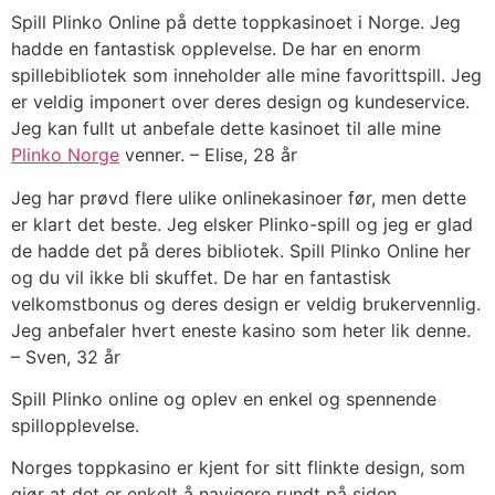
Spill Plinko Online på dette toppkasinoet i Norge. Jeg
hadde en fantastisk opplevelse. De har en enorm
spillebibliotek som inneholder alle mine favorittspill. Jeg
er veldig imponert over deres design og kundeservice.
Jeg kan fullt ut anbefale dette kasinoet til alle mine
Plinko Norge
venner. – Elise, 28 år
Jeg har prøvd flere ulike onlinekasinoer før, men dette
er klart det beste. Jeg elsker Plinko-spill og jeg er glad
de hadde det på deres bibliotek. Spill Plinko Online her
og du vil ikke bli skuffet. De har en fantastisk
velkomstbonus og deres design er veldig brukervennlig.
Jeg anbefaler hvert eneste kasino som heter lik denne.
– Sven, 32 år
Spill Plinko online og oplev en enkel og spennende
spillopplevelse.
Norges toppkasino er kjent for sitt flinkte design, som
gjør at det er enkelt å navigere rundt på siden.