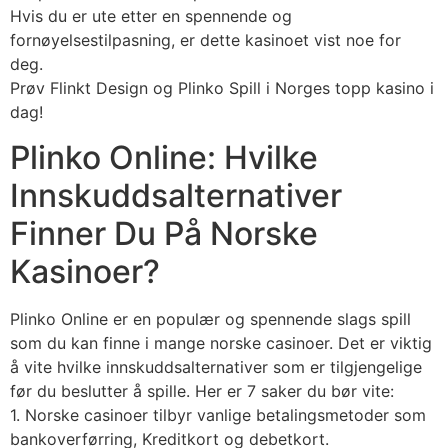
Hvis du er ute etter en spennende og
fornøyelsestilpasning, er dette kasinoet vist noe for
deg.
Prøv Flinkt Design og Plinko Spill i Norges topp kasino i
dag!
Plinko Online: Hvilke
Innskuddsalternativer
Finner Du På Norske
Kasinoer?
Plinko Online er en populær og spennende slags spill
som du kan finne i mange norske casinoer. Det er viktig
å vite hvilke innskuddsalternativer som er tilgjengelige
før du beslutter å spille. Her er 7 saker du bør vite:
1. Norske casinoer tilbyr vanlige betalingsmetoder som
bankoverførring, Kreditkort og debetkort.