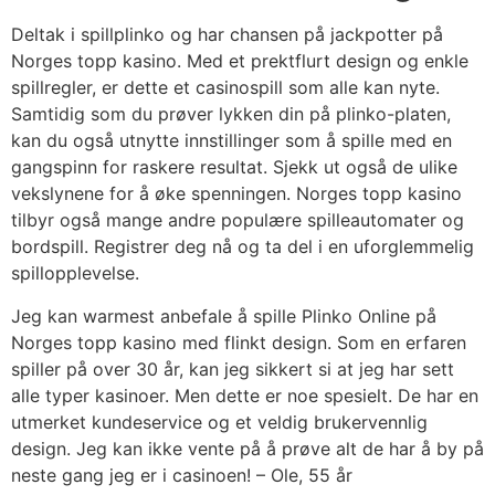
Deltak i spillplinko og har chansen på jackpotter på
Norges topp kasino. Med et prektflurt design og enkle
spillregler, er dette et casinospill som alle kan nyte.
Samtidig som du prøver lykken din på plinko-platen,
kan du også utnytte innstillinger som å spille med en
gangspinn for raskere resultat. Sjekk ut også de ulike
vekslynene for å øke spenningen. Norges topp kasino
tilbyr også mange andre populære spilleautomater og
bordspill. Registrer deg nå og ta del i en uforglemmelig
spillopplevelse.
Jeg kan warmest anbefale å spille Plinko Online på
Norges topp kasino med flinkt design. Som en erfaren
spiller på over 30 år, kan jeg sikkert si at jeg har sett
alle typer kasinoer. Men dette er noe spesielt. De har en
utmerket kundeservice og et veldig brukervennlig
design. Jeg kan ikke vente på å prøve alt de har å by på
neste gang jeg er i casinoen! – Ole, 55 år