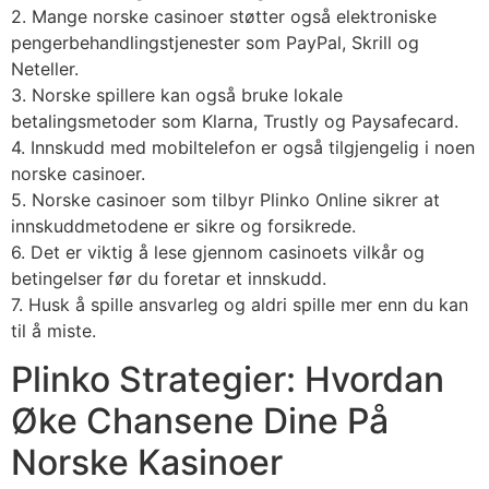
2. Mange norske casinoer støtter også elektroniske
pengerbehandlingstjenester som PayPal, Skrill og
Neteller.
3. Norske spillere kan også bruke lokale
betalingsmetoder som Klarna, Trustly og Paysafecard.
4. Innskudd med mobiltelefon er også tilgjengelig i noen
norske casinoer.
5. Norske casinoer som tilbyr Plinko Online sikrer at
innskuddmetodene er sikre og forsikrede.
6. Det er viktig å lese gjennom casinoets vilkår og
betingelser før du foretar et innskudd.
7. Husk å spille ansvarleg og aldri spille mer enn du kan
til å miste.
Plinko Strategier: Hvordan
Øke Chansene Dine På
Norske Kasinoer