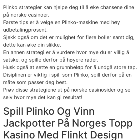
Plinko strategier kan hjelpe deg til å øke chansene dine
på norske casinoer.
Første tips er å velge en Plinko-maskine med høy
udbetalingprosent.
Sjekk også om det er mulighet for flere boller samtidig,
dette kan øke din slikke.
En annen strategi er å vurdere hvor mye du er villig å
satske, og spille derfor på høyere rader.
Husk også at sette en grunnbeløp for å undgå store tap.
Disiplinen er viktig i spill som Plinko, spill derfor på en
måte som passer deg best.
Prøv disse strategiene ut på norske casinosider og se
selv hvor mye det kan gi resultat!
Spill Plinko Og Vinn
Jackpotter På Norges Topp
Kasino Med Flinkt Design