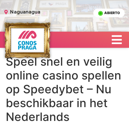
Naguanagua
ABIERTO
Speel snel en veilig
online casino spellen
op Speedybet – Nu
beschikbaar in het
Nederlands