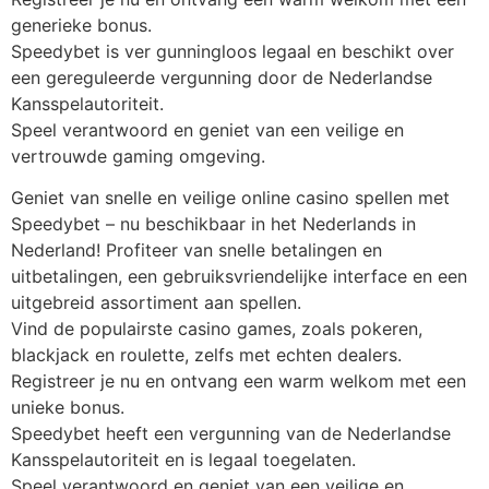
generieke bonus.
Speedybet is ver gunningloos legaal en beschikt over
een gereguleerde vergunning door de Nederlandse
Kansspelautoriteit.
Speel verantwoord en geniet van een veilige en
vertrouwde gaming omgeving.
Geniet van snelle en veilige online casino spellen met
Speedybet – nu beschikbaar in het Nederlands in
Nederland! Profiteer van snelle betalingen en
uitbetalingen, een gebruiksvriendelijke interface en een
uitgebreid assortiment aan spellen.
Vind de populairste casino games, zoals pokeren,
blackjack en roulette, zelfs met echten dealers.
Registreer je nu en ontvang een warm welkom met een
unieke bonus.
Speedybet heeft een vergunning van de Nederlandse
Kansspelautoriteit en is legaal toegelaten.
Speel verantwoord en geniet van een veilige en