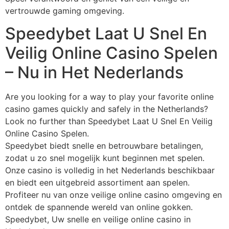
vertrouwde gaming omgeving.
Speedybet Laat U Snel En
Veilig Online Casino Spelen
– Nu in Het Nederlands
Are you looking for a way to play your favorite online
casino games quickly and safely in the Netherlands?
Look no further than Speedybet Laat U Snel En Veilig
Online Casino Spelen.
Speedybet biedt snelle en betrouwbare betalingen,
zodat u zo snel mogelijk kunt beginnen met spelen.
Onze casino is volledig in het Nederlands beschikbaar
en biedt een uitgebreid assortiment aan spelen.
Profiteer nu van onze veilige online casino omgeving en
ontdek de spannende wereld van online gokken.
Speedybet, Uw snelle en veilige online casino in