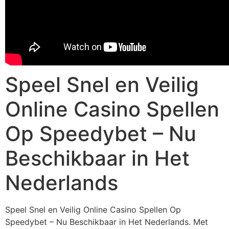
Speel Snel en Veilig
Online Casino Spellen
Op Speedybet – Nu
Beschikbaar in Het
Nederlands
Speel Snel en Veilig Online Casino Spellen Op
Speedybet – Nu Beschikbaar in Het Nederlands. Met