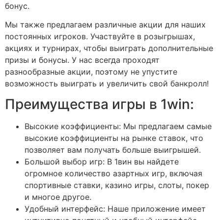
бонус.
Мы также предлагаем различные акции для наших
постоянных игроков. Участвуйте в розыгрышах,
акциях и турнирах, чтобы выиграть дополнительные
призы и бонусы. У нас всегда проходят
разнообразные акции, поэтому не упустите
возможность выиграть и увеличить свой банкролл!
Преимущества игры в 1win:
Высокие коэффициенты: Мы предлагаем самые
высокие коэффициенты на рынке ставок, что
позволяет вам получать больше выигрышей.
Большой выбор игр: В 1вин вы найдете
огромное количество азартных игр, включая
спортивные ставки, казино игры, слоты, покер
и многое другое.
Удобный интерфейс: Наше приложение имеет