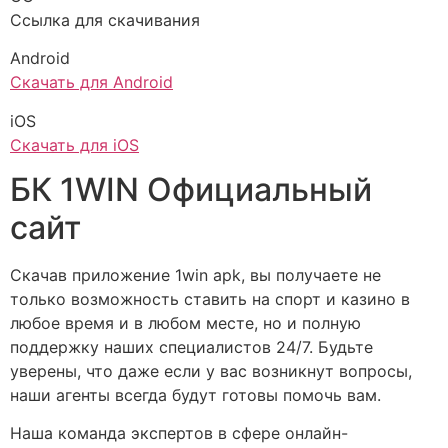
Ссылка для скачивания
Android
Скачать для Android
iOS
Скачать для iOS
БК 1WIN Официальный
сайт
Скачав приложение 1win apk, вы получаете не
только возможность ставить на спорт и казино в
любое время и в любом месте, но и полную
поддержку наших специалистов 24/7. Будьте
уверены, что даже если у вас возникнут вопросы,
наши агенты всегда будут готовы помочь вам.
Наша команда экспертов в сфере онлайн-