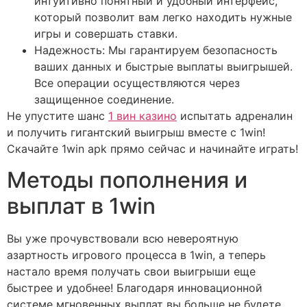
интуитивно понятный и удобный интерфейс,
который позволит вам легко находить нужные
игры и совершать ставки.
Надежность: Мы гарантируем безопасность
ваших данных и быстрые выплаты выигрышей.
Все операции осуществляются через
защищенное соединение.
Не упустите шанс
1 вин казино
испытать адреналин
и получить гигантский выигрыш вместе с 1win!
Скачайте 1win apk прямо сейчас и начинайте играть!
Методы пополнения и
выплат в 1win
Вы уже прочувствовали всю невероятную
азартность игрового процесса в 1win, а теперь
настало время получать свои выигрыши еще
быстрее и удобнее! Благодаря инновационной
системе мгновенных выплат вы больше не будете