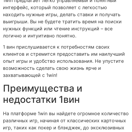
1win предлагает легко управляемый и понятный
интерфейс, который позволяет с легкостью
находить нужные игры, делать ставки и получать
выигрыши. Вы не будете тратить время на поиски
нужных функций или чтение инструкций – все
логично и интуитивно понятно.
1 вин прислушивается к потребностям своих
клиентов и стремится предоставить им наилучший
опыт игры и удобство использования. Не упустите
возможность сделать свою жизнь ярче и
захватывающей с 1win!
Преимущества и
недостатки 1вин
На платформе 1win вы найдете огромное количество
различных игр, начиная от классических карточных
игр, таких как покер и блэкджек, до эксклюзивных