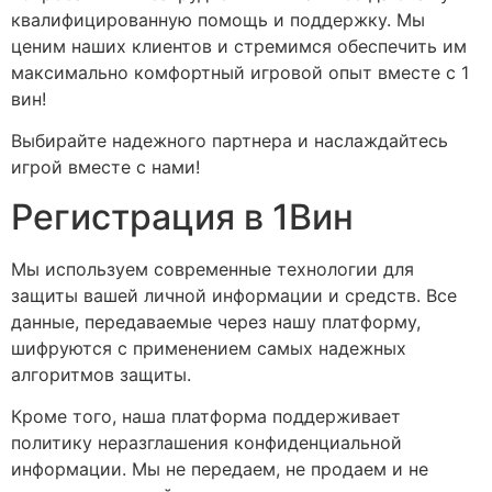
квалифицированную помощь и поддержку. Мы
ценим наших клиентов и стремимся обеспечить им
максимально комфортный игровой опыт вместе с 1
вин!
Выбирайте надежного партнера и наслаждайтесь
игрой вместе с нами!
Регистрация в 1Вин
Мы используем современные технологии для
защиты вашей личной информации и средств. Все
данные, передаваемые через нашу платформу,
шифруются с применением самых надежных
алгоритмов защиты.
Кроме того, наша платформа поддерживает
политику неразглашения конфиденциальной
информации. Мы не передаем, не продаем и не