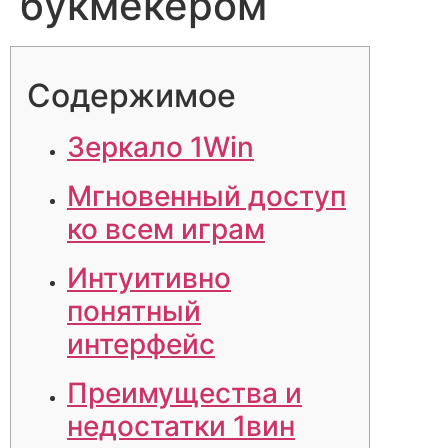
букмекером
Содержимое
Зеркало 1Win
Мгновенный доступ
ко всем играм
Интуитивно
понятный
интерфейс
Преимущества и
недостатки 1вин