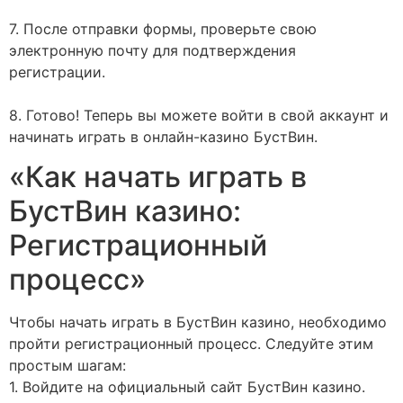
7. После отправки формы, проверьте свою
электронную почту для подтверждения
регистрации.
8. Готово! Теперь вы можете войти в свой аккаунт и
начинать играть в онлайн-казино БустВин.
«Как начать играть в
БустВин казино:
Регистрационный
процесс»
Чтобы начать играть в БустВин казино, необходимо
пройти регистрационный процесс. Следуйте этим
простым шагам:
1. Войдите на официальный сайт БустВин казино.