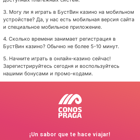
3. Могу ли я играть в БустВин казино на мобильном
устройстве? Да, у нас есть мобильная версия сайта
и специальное мобильное приложение.
4. Сколько времени занимает регистрация в
БустВин казино? Обычно не более 5-10 минут.
5. Начните играть в онлайн-казино сейчас!
Зарегистрируйтесь сегодня и воспользуйтесь
нашими бонусами и промо-кодами.
¡Un sabor que te hace viajar!