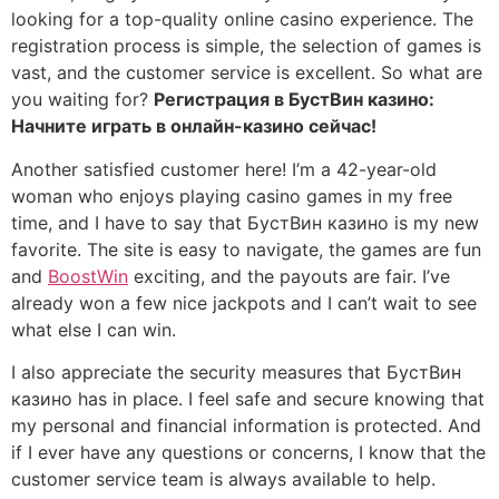
looking for a top-quality online casino experience. The
registration process is simple, the selection of games is
vast, and the customer service is excellent. So what are
you waiting for?
Регистрация в БустВин казино:
Начните играть в онлайн-казино сейчас!
Another satisfied customer here! I’m a 42-year-old
woman who enjoys playing casino games in my free
time, and I have to say that БустВин казино is my new
favorite. The site is easy to navigate, the games are fun
and
BoostWin
exciting, and the payouts are fair. I’ve
already won a few nice jackpots and I can’t wait to see
what else I can win.
I also appreciate the security measures that БустВин
казино has in place. I feel safe and secure knowing that
my personal and financial information is protected. And
if I ever have any questions or concerns, I know that the
customer service team is always available to help.