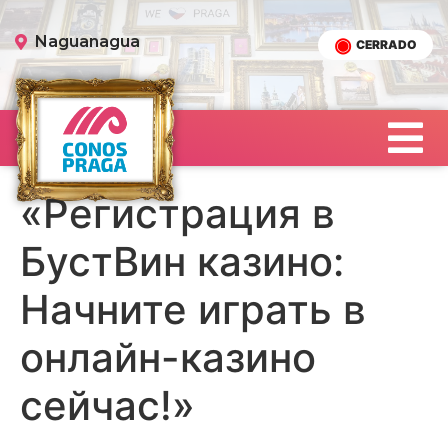
Naguanagua
CERRADO
«Регистрация в
БустВин казино:
Начните играть в
онлайн-казино
сейчас!»