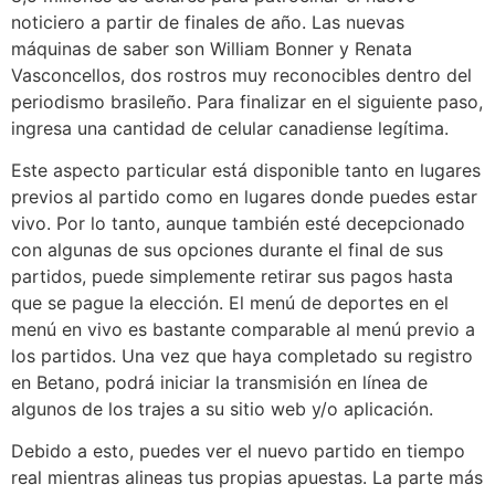
noticiero a partir de finales de año. Las nuevas
máquinas de saber son William Bonner y Renata
Vasconcellos, dos rostros muy reconocibles dentro del
periodismo brasileño. Para finalizar en el siguiente paso,
ingresa una cantidad de celular canadiense legítima.
Este aspecto particular está disponible tanto en lugares
previos al partido como en lugares donde puedes estar
vivo. Por lo tanto, aunque también esté decepcionado
con algunas de sus opciones durante el final de sus
partidos, puede simplemente retirar sus pagos hasta
que se pague la elección. El menú de deportes en el
menú en vivo es bastante comparable al menú previo a
los partidos. Una vez que haya completado su registro
en Betano, podrá iniciar la transmisión en línea de
algunos de los trajes a su sitio web y/o aplicación.
Debido a esto, puedes ver el nuevo partido en tiempo
real mientras alineas tus propias apuestas. La parte más