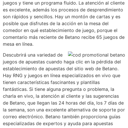
juegos y tiene un programa fluido. La atención al cliente
es excelente, además los procesos de desprendimiento
son rápidos y sencillos.
Hay un montón de cartas y es
posible que disfrutes de la acción en la mesa del
comedor en qué establecimiento de juego, porque el
comentario más reciente de Betano recibe 65 juegos de
mesa en línea.
Descubrirá una variedad de
juegos de apuestas cuando haga clic en la pérdida del
establecimiento de apuestas del sitio web de Betano.
Hay RNG y juegos en línea especializados en vivo que
tienen características fascinantes y plantillas
fantásticas. Si tiene alguna pregunta o problema, la
charla en vivo, la atención al cliente y las sugerencias
de Betano, que llegan las 24 horas del día, los 7 días de
la semana, son una excelente alternativa de soporte por
correo electrónico. Betano también proporciona guías
especializadas de expertos y ayuda para apuestas