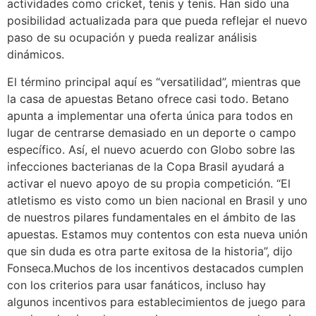
actividades como cricket, tenis y tenis. Han sido una
posibilidad actualizada para que pueda reflejar el nuevo
paso de su ocupación y pueda realizar análisis
dinámicos.
El término principal aquí es “versatilidad”, mientras que
la casa de apuestas Betano ofrece casi todo. Betano
apunta a implementar una oferta única para todos en
lugar de centrarse demasiado en un deporte o campo
específico. Así, el nuevo acuerdo con Globo sobre las
infecciones bacterianas de la Copa Brasil ayudará a
activar el nuevo apoyo de su propia competición. “El
atletismo es visto como un bien nacional en Brasil y uno
de nuestros pilares fundamentales en el ámbito de las
apuestas. Estamos muy contentos con esta nueva unión
que sin duda es otra parte exitosa de la historia”, dijo
Fonseca.Muchos de los incentivos destacados cumplen
con los criterios para usar fanáticos, incluso hay
algunos incentivos para establecimientos de juego para