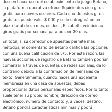
deseen hacer uso del establecimiento de juego Betano,
la plataforma operativa ofrece $quinientos cien giros
gratis para nuevos usuarios. Cada uno de estos giros
gratuitos puede valer $ 0,10 y se le entregará en un
plazo total de un mes, es decir, Elizabeth. veinticinco
giros gratis por semana para poseer 30 días.
En total, si su corredor de apuestas permite más
métodos, el comentario de Betano califica las opciones
con una buena calificación de 5/5. Por esta razón, las
nuevas acciones de registro de Betano también podrían
comenzar a través de cuentas de redes sociales, de lo
contrario debido a la confirmación de mensajes de
texto. Generalmente, cuando haces una excelente
membresía en una casa de apuestas, debes
proporcionar datos personales específicos. Por lo tanto,
suele tener su propio nombre, dirección de correo
electrónico, número de contacto y, a veces, destino.
Betano pondrá características mínimas y podrá