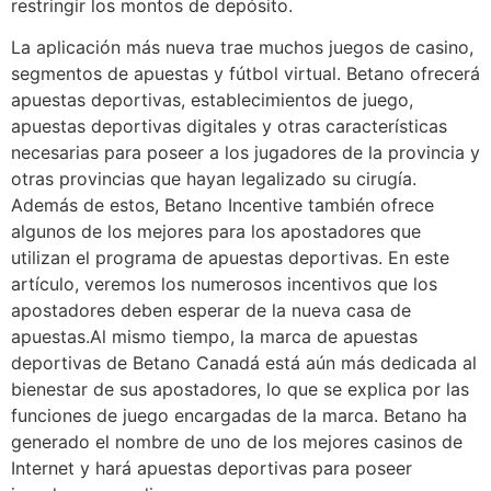
restringir los montos de depósito.
La aplicación más nueva trae muchos juegos de casino,
segmentos de apuestas y fútbol virtual. Betano ofrecerá
apuestas deportivas, establecimientos de juego,
apuestas deportivas digitales y otras características
necesarias para poseer a los jugadores de la provincia y
otras provincias que hayan legalizado su cirugía.
Además de estos, Betano Incentive también ofrece
algunos de los mejores para los apostadores que
utilizan el programa de apuestas deportivas. En este
artículo, veremos los numerosos incentivos que los
apostadores deben esperar de la nueva casa de
apuestas.Al mismo tiempo, la marca de apuestas
deportivas de Betano Canadá está aún más dedicada al
bienestar de sus apostadores, lo que se explica por las
funciones de juego encargadas de la marca. Betano ha
generado el nombre de uno de los mejores casinos de
Internet y hará apuestas deportivas para poseer