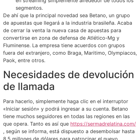
en streaming simplemente alrededor de todos los
segmentos.
De ahí que la principal novedad sea Betano, un grupo
de apuestas que llegará a la industria brasileña. Acaba
de cerrar la venta la nueva casa de apuestas para
convertirse en zona de defensa de Atlético-Mg y
Fluminense. La empresa tiene acuerdos con grupos
fuera del extranjero, como Braga, Maritimo, Olympiacos,
Paok, entre otros.
Necesidades de devolución
de llamada
Para hacerlo, simplemente haga clic en el interruptor
«Iniciar sesión» y podrá ingresar a su cuenta. Betano
tiene muchos seguidores en todas las regiones en las
que opera. Tanto es así que
https://sermadrelatina.com/
, según se informa, está dispuesto a desembolsar hasta
8,5 millones de dólares para patrocinar el nuevo