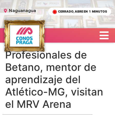
Naguanagua
CERRADO, ABRE EN
1
MINUTOS
Profesionales de
Betano, mentor de
aprendizaje del
Atlético-MG, visitan
el MRV Arena