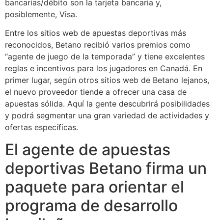
bancarias/débito son la tarjeta bancaria y,
posiblemente, Visa.
Entre los sitios web de apuestas deportivas más
reconocidos, Betano recibió varios premios como
“agente de juego de la temporada” y tiene excelentes
reglas e incentivos para los jugadores en Canadá. En
primer lugar, según otros sitios web de Betano lejanos,
el nuevo proveedor tiende a ofrecer una casa de
apuestas sólida. Aquí la gente descubrirá posibilidades
y podrá segmentar una gran variedad de actividades y
ofertas específicas.
El agente de apuestas
deportivas Betano firma un
paquete para orientar el
programa de desarrollo