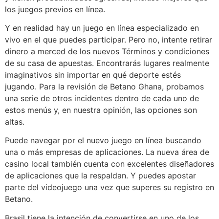
los juegos previos en línea.
Y en realidad hay un juego en línea especializado en
vivo en el que puedes participar. Pero no, intente retirar
dinero a merced de los nuevos Términos y condiciones
de su casa de apuestas. Encontrarás lugares realmente
imaginativos sin importar en qué deporte estés
jugando. Para la revisión de Betano Ghana, probamos
una serie de otros incidentes dentro de cada uno de
estos menús y, en nuestra opinión, las opciones son
altas.
Puede navegar por el nuevo juego en línea buscando
una o más empresas de aplicaciones. La nueva área de
casino local también cuenta con excelentes diseñadores
de aplicaciones que la respaldan. Y puedes apostar
parte del videojuego una vez que superes su registro en
Betano.
Brasil tiene la intención de convertirse en uno de los