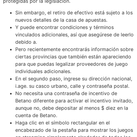
protegidas por la legislación.
Sin embargo, el retiro de efectivo está sujeto a los
nuevos detalles de la casa de apuestas.
Y puede encontrar condiciones y términos
vinculados adicionales, así que asegúrese de leerlo
debido a.
Pero recientemente encontrarás información sobre
ciertas provincias que también están apareciendo
para que puedas legalizar proveedores de juego
individuales adicionales.
En el segundo paso, ingrese su dirección nacional,
i.age. su casco urbano, calle y contraseña postal.
No necesita una contraseña de incentivo de
Betano diferente para activar el incentivo invitado,
aunque no, debe depositar al menos $ diez en la
cuenta de Betano.
Haga clic en el símbolo rectangular en el
encabezado de la pestaña para mostrar los juegos