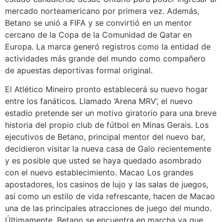
mercado norteamericano por primera vez. Además,
Betano se unió a FIFA y se convirtió en un mentor
cercano de la Copa de la Comunidad de Qatar en
Europa. La marca generó registros como la entidad de
actividades más grande del mundo como compañero
de apuestas deportivas formal original.
El Atlético Mineiro pronto establecerá su nuevo hogar
entre los fanáticos. Llamado ‘Arena MRV’, el nuevo
estadio pretende ser un motivo giratorio para una breve
historia del propio club de fútbol en Minas Gerais. Los
ejecutivos de Betano, principal mentor del nuevo bar,
decidieron visitar la nueva casa de Galo recientemente
y es posible que usted se haya quedado asombrado
con el nuevo establecimiento. Macao Los grandes
apostadores, los casinos de lujo y las salas de juegos,
así como un estilo de vida refrescante, hacen de Macao
una de las principales atracciones de juego del mundo.
Últimamente, Betano se encuentra en marcha ya que