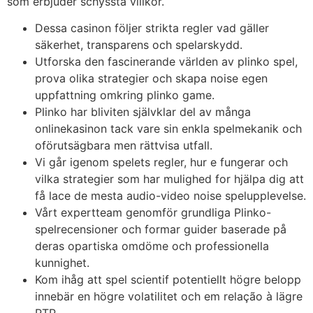
som erbjuder schyssta villkor.
Dessa casinon följer strikta regler vad gäller
säkerhet, transparens och spelarskydd.
Utforska den fascinerande världen av plinko spel,
prova olika strategier och skapa noise egen
uppfattning omkring plinko game.
Plinko har bliviten självklar del av många
onlinekasinon tack vare sin enkla spelmekanik och
oförutsägbara men rättvisa utfall.
Vi går igenom spelets regler, hur e fungerar och
vilka strategier som har mulighed for hjälpa dig att
få lace de mesta audio-video noise spelupplevelse.
Vårt expertteam genomför grundliga Plinko-
spelrecensioner och formar guider baserade på
deras opartiska omdöme och professionella
kunnighet.
Kom ihåg att spel scientif potentiellt högre belopp
innebär en högre volatilitet och em relação à lägre