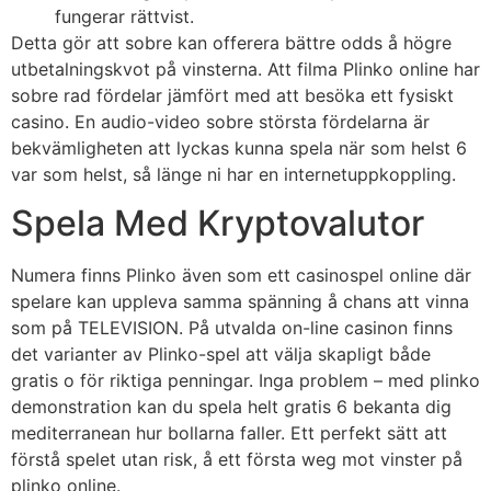
fungerar rättvist.
Detta gör att sobre kan offerera bättre odds å högre
utbetalningskvot på vinsterna. Att filma Plinko online har
sobre rad fördelar jämfört med att besöka ett fysiskt
casino. En audio-video sobre största fördelarna är
bekvämligheten att lyckas kunna spela när som helst 6
var som helst, så länge ni har en internetuppkoppling.
Spela Med Kryptovalutor
Numera finns Plinko även som ett casinospel online där
spelare kan uppleva samma spänning å chans att vinna
som på TELEVISION. På utvalda on-line casinon finns
det varianter av Plinko-spel att välja skapligt både
gratis o för riktiga penningar. Inga problem – med plinko
demonstration kan du spela helt gratis 6 bekanta dig
mediterranean hur bollarna faller. Ett perfekt sätt att
förstå spelet utan risk, å ett första weg mot vinster på
plinko online.