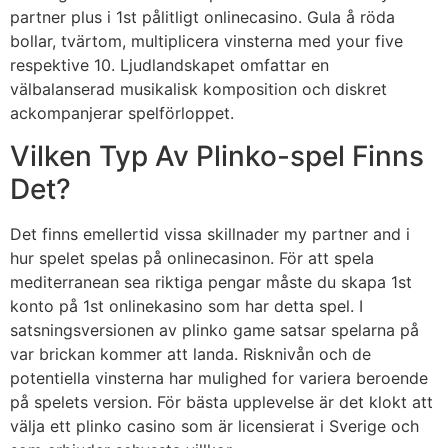
partner plus i 1st pålitligt onlinecasino. Gula å röda
bollar, tvärtom, multiplicera vinsterna med your five
respektive 10. Ljudlandskapet omfattar en
välbalanserad musikalisk komposition och diskret
ackompanjerar spelförloppet.
Vilken Typ Av Plinko-spel Finns
Det?
Det finns emellertid vissa skillnader my partner and i
hur spelet spelas på onlinecasinon. För att spela
mediterranean sea riktiga pengar måste du skapa 1st
konto på 1st onlinekasino som har detta spel. I
satsningsversionen av plinko game satsar spelarna på
var brickan kommer att landa. Risknivån och de
potentiella vinsterna har mulighed for variera beroende
på spelets version. För bästa upplevelse är det klokt att
välja ett plinko casino som är licensierat i Sverige och