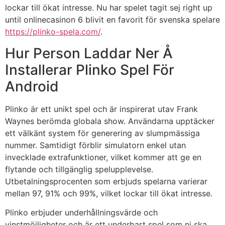
lockar till ökat intresse. Nu har spelet tagit sej right up
until onlinecasinon 6 blivit en favorit för svenska spelare
https://plinko-spela.com/
.
Hur Person Laddar Ner Å
Installerar Plinko Spel För
Android
Plinko är ett unikt spel och är inspirerat utav Frank
Waynes berömda globala show. Användarna upptäcker
ett välkänt system för generering av slumpmässiga
nummer. Samtidigt förblir simulatorn enkel utan
invecklade extrafunktioner, vilket kommer att ge en
flytande och tillgänglig spelupplevelse.
Utbetalningsprocenten som erbjuds spelarna varierar
mellan 97, 91% och 99%, vilket lockar till ökat intresse.
Plinko erbjuder underhållningsvärde och
vinstmöjligheter och är ett underbart spel som ni ska