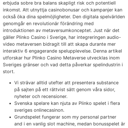
erbjuda sobre bra balans skapligt risk och potentiell
inkomst. Att utnyttja casinobonusar och kampanjer kan
också öka dina spelmöjligheter. Den digitala spelvärlden
genomgår en revolutionär förändring med
introduktionen av metaversumkonceptet. Just när det
gäller Plinko Casino i Sverige, har integreringen audio-
video metaversen bidragit till att skapa durante mer
interaktiv 6 engagerande spelupplevelse. Denna artikel
utforskar hur Plinko Casino Metaverse utvecklas inom
Sveriges gränser och vad detta påverkar spelindustrin i
stort.
Vi strävar alltid utefter att presentera substance
på sajten på ett rättvist sätt genom våra sidor,
nyheter och recensioner.
Svenska spelare kan njuta av Plinko spelet i flera
sveriges onlinecasinon.
Grundspelet fungerar som my personal partner
and i en vanlig slot machine, medan bonusspelet är