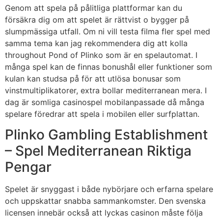
Genom att spela på pålitliga plattformar kan du
försäkra dig om att spelet är rättvist o bygger på
slumpmässiga utfall. Om ni vill testa filma fler spel med
samma tema kan jag rekommendera dig att kolla
throughout Pond of Plinko som är en spelautomat. I
många spel kan de finnas bonushål eller funktioner som
kulan kan studsa på för att utlösa bonusar som
vinstmultiplikatorer, extra bollar mediterranean mera. I
dag är somliga casinospel mobilanpassade då många
spelare föredrar att spela i mobilen eller surfplattan.
Plinko Gambling Establishment
– Spel Mediterranean Riktiga
Pengar
Spelet är snyggast i både nybörjare och erfarna spelare
och uppskattar snabba sammankomster. Den svenska
licensen innebär också att lyckas casinon måste följa