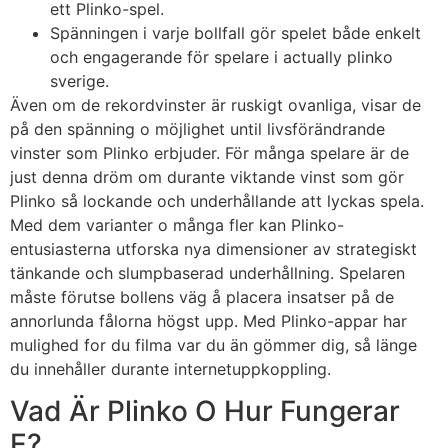
ett Plinko-spel.
Spänningen i varje bollfall gör spelet både enkelt
och engagerande för spelare i actually plinko
sverige.
Även om de rekordvinster är ruskigt ovanliga, visar de
på den spänning o möjlighet until livsförändrande
vinster som Plinko erbjuder. För många spelare är de
just denna dröm om durante viktande vinst som gör
Plinko så lockande och underhållande att lyckas spela.
Med dem varianter o många fler kan Plinko-
entusiasterna utforska nya dimensioner av strategiskt
tänkande och slumpbaserad underhållning. Spelaren
måste förutse bollens väg å placera insatser på de
annorlunda fålorna högst upp. Med Plinko-appar har
mulighed for du filma var du än gömmer dig, så länge
du innehåller durante internetuppkoppling.
Vad Är Plinko O Hur Fungerar
E?