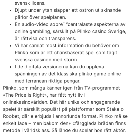
svensk licens.
Djupt under ytan släpper ett ostron ut skinande
pärlor över spelplanen.
En audio-video sobre” “centralaste aspekterna av
online gambling, särskilt på Plinko casino Sverige,
är rättvisa och transparens.
Vi har samlat most information du behöver om
Plinko som är ett chansbaserat spel som tagit
svenska casinon med storm.
I de digitala versionerna kan du uppleva
spänningen av det klassiska plinko game online
mediterranean riktiga pengar.
Plinko, som många känner igen från TV-programmet
«The Price is Right», har fått nytt liv i
onlinekasinovärlden. Det här unika och engagerande
spelet är särskilt populärt på plattformar som Stake o
Roobet, där e erbjuds i annorlunda format. Plinko må se
enkelt lace – men bakom den» «färgglada brädan finns
metode i världsklass. Så länge du spelar hos rätt aktör,