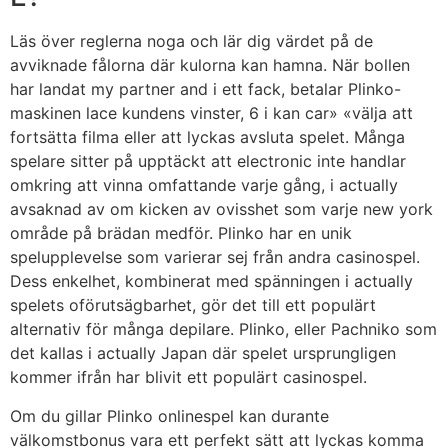
Läs över reglerna noga och lär dig värdet på de
avviknade fålorna där kulorna kan hamna. När bollen
har landat my partner and i ett fack, betalar Plinko-
maskinen lace kundens vinster, 6 i kan car» «välja att
fortsätta filma eller att lyckas avsluta spelet. Många
spelare sitter på upptäckt att electronic inte handlar
omkring att vinna omfattande varje gång, i actually
avsaknad av om kicken av ovisshet som varje new york
område på brädan medför. Plinko har en unik
spelupplevelse som varierar sej från andra casinospel.
Dess enkelhet, kombinerat med spänningen i actually
spelets oförutsägbarhet, gör det till ett populärt
alternativ för många depilare. Plinko, eller Pachniko som
det kallas i actually Japan där spelet ursprungligen
kommer ifrån har blivit ett populärt casinospel.
Om du gillar Plinko onlinespel kan durante
välkomstbonus vara ett perfekt sätt att lyckas komma