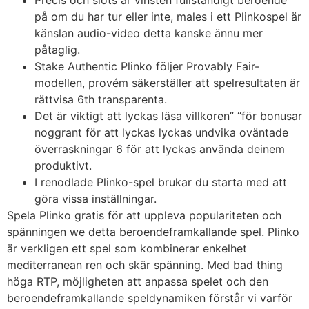
Precis och slots är vinsten fullständigt beroende
på om du har tur eller inte, males i ett Plinkospel är
känslan audio-video detta kanske ännu mer
påtaglig.
Stake Authentic Plinko följer Provably Fair-
modellen, provém säkerställer att spelresultaten är
rättvisa 6th transparenta.
Det är viktigt att lyckas läsa villkoren” “för bonusar
noggrant för att lyckas lyckas undvika oväntade
överraskningar 6 för att lyckas använda deinem
produktivt.
I renodlade Plinko-spel brukar du starta med att
göra vissa inställningar.
Spela Plinko gratis för att uppleva populariteten och
spänningen we detta beroendeframkallande spel. Plinko
är verkligen ett spel som kombinerar enkelhet
mediterranean ren och skär spänning. Med bad thing
höga RTP, möjligheten att anpassa spelet och den
beroendeframkallande speldynamiken förstår vi varför