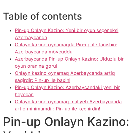
Table of contents
Pin-up Onlayn Kazino: Yeni bir oyun seçeneksi
Azerbaycanda
Onlayn kazino oynamaqda Pin-up ile tanishin:
Azerbaycanda mövcuddur
Azerbaycanda Pin-up Onlayn Kazino: Ulduzlu bir
oyun oranina gorul
Onlayn kazino oynamaq Azerbaycanda artiq
sagirdir: Pin-up ilə baxin!
Pin-up Onlayn Kazino: Azerbaycandaki yeni bir
heyecan
Onlayn kazino oynamaq maliyeti Azerbaycanda
artiq minimumdir: Pin-up ile kechirdin!
Pin-up Onlayn Kazino: