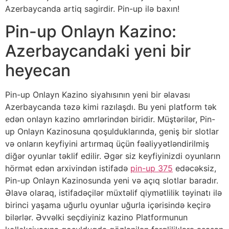
Аzerbaycanda artiq sagirdir. Pin-up ilə baxın!
Pin-up Onlayn Kazino:
Azerbaycandaki yeni bir
heyecan
Pin-up Onlayn Kazino siyahısının yeni bir əlavası
Azerbaycanda təzə kimi razılaşdı. Bu yeni platform tək
edən onlayn kazino əmrlərindən biridir. Müştərilər, Pin-
up Onlayn Kazinosuna qoşulduklarında, geniş bir slotlar
və onların keyfiyini artırmaq üçün fəaliyyətləndirilmiş
diğər oyunlar təklif edilir. Əgər siz keyfiyinizdi oyunların
hörmət edən arxivindən istifadə
pin-up 375
edəcəksiz,
Pin-up Onlayn Kazinosunda yeni və açıq slotlar baradır.
Əlavə olaraq, istifadəçilər müxtəlif qiymətlilik təyinatı ilə
birinci yaşama uğurlu oyunlar uğurla içərisində keçirə
bilərlər. Əvvəlki seçdiyiniz kazino Platformunun