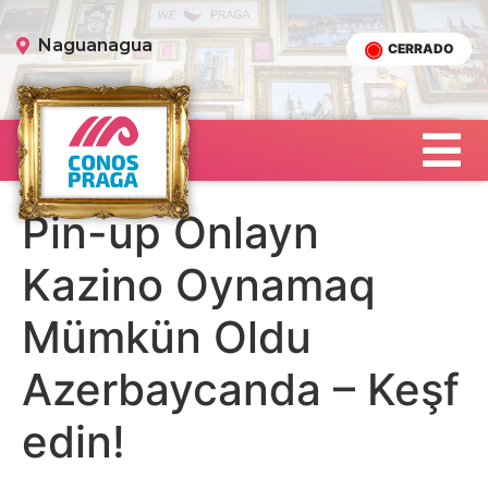
Naguanagua
CERRADO
Pin-up Onlayn
Kazino Oynamaq
Mümkün Oldu
Azerbaycanda – Keşf
edin!