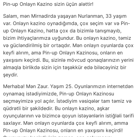
Pin-up Onlayn Kazino sizin üçün aləttir!
Salam, mən Mirnadirda yaşayan Nurlanman, 33 yaşım
var. Onlayn kazino oynadığımda, çox seçim var və Pin-
up Onlayn Kazino, hətta çox da bizimlə tanışmayıb,
bizim ihtiyaçlarımıza uyğundur. Bu onlayn kazino, təmiz
və gücləndirilmiş bir ortaqdır. Mən onlayn oyunlarda çox
keyfi alırım, ama Pin-up Onlayn Kazinosu, onların en
yaxşısını keçirdi. Bu, sizinlə mövcud qonaqlarınızın yerini
almaqla birlikdə sizin için təşəkkür edə biləcəyiniz bir
şeydir.
Merhaba! Mən Zaur. Yaşım 25. Oyunlarımızın internetdən
oynamaq istədiyimizde, Pin-up Onlayn Kazinosu
seçməyimizə yol açılır. İstədiyim vəsiqələr tam təmiz və
qüdrətli bir şəkildedir. Bu onlayn kazino, aşkar
oyunçularının və bizimcə qoyun istəyənlərin istiğləli tərifi
saxlayır. Mən onlayn oyunlarda çox keyfi alırım, amma
Pin-up Onlayn Kazinosu, onların en yaxşısını keçirdi!