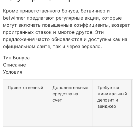
Кроме приветственного бонуса, бетвиннер и
betwinner предлагают регулярные акции, которые
могут включать повышенные коэффициенты, возврат
проигранных ставок и многое другое. Эти
предложения часто обновляются и доступны как на
официальном сайте, так и через зеркало.
Тип Бонуса
Описание
Условия
Приветственный
Дополнительные
Требуется
средства на
минимальный
счет
депозит и
вейджер