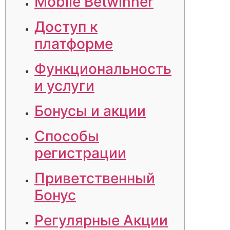
Mobile Betwinner
Доступ к
платформе
Функциональность
и услуги
Бонусы и акции
Способы
регистрации
Приветственный
Бонус
Регулярные Акции