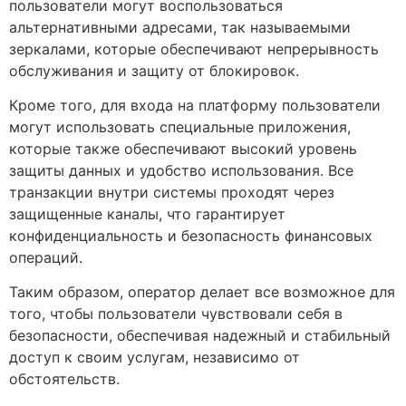
пользователи могут воспользоваться
альтернативными адресами, так называемыми
зеркалами, которые обеспечивают непрерывность
обслуживания и защиту от блокировок.
Кроме того, для входа на платформу пользователи
могут использовать специальные приложения,
которые также обеспечивают высокий уровень
защиты данных и удобство использования. Все
транзакции внутри системы проходят через
защищенные каналы, что гарантирует
конфиденциальность и безопасность финансовых
операций.
Таким образом, оператор делает все возможное для
того, чтобы пользователи чувствовали себя в
безопасности, обеспечивая надежный и стабильный
доступ к своим услугам, независимо от
обстоятельств.