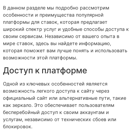
В данном разделе мы подробно рассмотрим
особенности и преимущества популярной
платформы для ставок, которая предлагает
широкий спектр услуг и удобные способы доступа к
своим сервисам. Независимо от вашего опыта в
мире ставок, здесь вы найдете информацию,
которая поможет вам лучше понять и использовать
возможности этой платформы.
Доступ к платформе
Одной из ключевых особенностей является
возможность легкого доступа к сайту через
официальный сайт или альтернативные пути, такие
как зеркало. Это обеспечивает пользователям
бесперебойный доступ к своим аккаунтам и
услугам, независимо от технических сбоев или
блокировок.