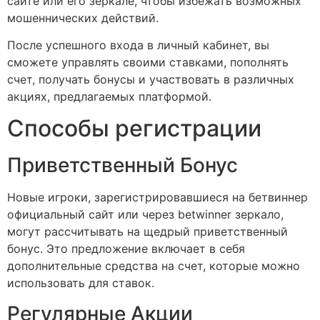
сайте или его зеркале, чтобы избежать возможных
мошеннических действий.
После успешного входа в личный кабинет, вы
сможете управлять своими ставками, пополнять
счет, получать бонусы и участвовать в различных
акциях, предлагаемых платформой.
Способы регистрации
Приветственный Бонус
Новые игроки, зарегистрировавшиеся на бетвиннер
официальный сайт или через betwinner зеркало,
могут рассчитывать на щедрый приветственный
бонус. Это предложение включает в себя
дополнительные средства на счет, которые можно
использовать для ставок.
Регулярные Акции