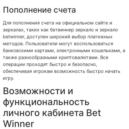
Пополнение счета
Для пополнения счета на официальном сайте и
зеркалах, таких как бетвиннер зеркало и зеркало
betwinner, доступен широкий выбор платежных
методов. Пользователи могут воспользоваться
банковскими картами, электронными кошельками, а
также разнообразными криптовалютами. Все
операции проходят быстро и безопасно,
обеспечивая игрокам возможность быстро начать
игру.
Возможности и
функциональность
личного кабинета Bet
Winner