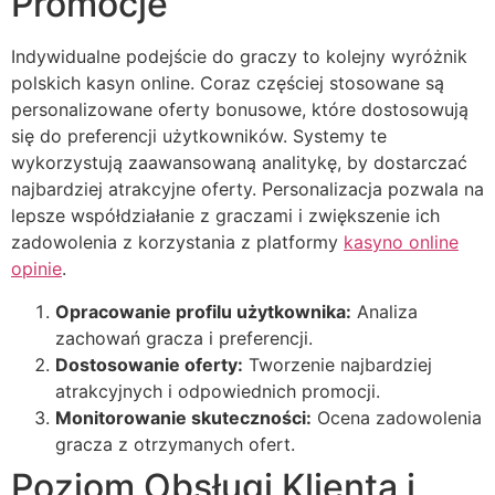
Promocje
Indywidualne podejście do graczy to kolejny wyróżnik
polskich kasyn online. Coraz częściej stosowane są
personalizowane oferty bonusowe, które dostosowują
się do preferencji użytkowników. Systemy te
wykorzystują zaawansowaną analitykę, by dostarczać
najbardziej atrakcyjne oferty. Personalizacja pozwala na
lepsze współdziałanie z graczami i zwiększenie ich
zadowolenia z korzystania z platformy
kasyno online
opinie
.
Opracowanie profilu użytkownika:
Analiza
zachowań gracza i preferencji.
Dostosowanie oferty:
Tworzenie najbardziej
atrakcyjnych i odpowiednich promocji.
Monitorowanie skuteczności:
Ocena zadowolenia
gracza z otrzymanych ofert.
Poziom Obsługi Klienta i