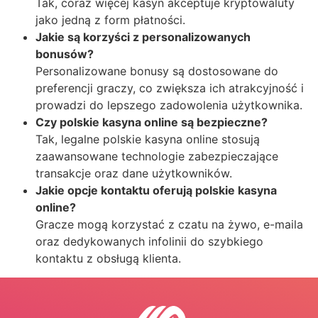
Tak, coraz więcej kasyn akceptuje kryptowaluty
jako jedną z form płatności.
Jakie są korzyści z personalizowanych
bonusów?
Personalizowane bonusy są dostosowane do
preferencji graczy, co zwiększa ich atrakcyjność i
prowadzi do lepszego zadowolenia użytkownika.
Czy polskie kasyna online są bezpieczne?
Tak, legalne polskie kasyna online stosują
zaawansowane technologie zabezpieczające
transakcje oraz dane użytkowników.
Jakie opcje kontaktu oferują polskie kasyna
online?
Gracze mogą korzystać z czatu na żywo, e-maila
oraz dedykowanych infolinii do szybkiego
kontaktu z obsługą klienta.