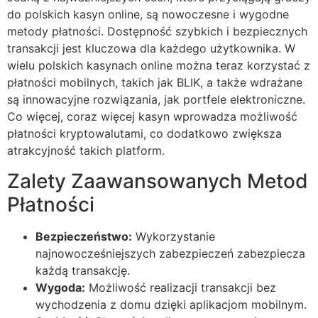
do polskich kasyn online, są nowoczesne i wygodne
metody płatności. Dostępność szybkich i bezpiecznych
transakcji jest kluczowa dla każdego użytkownika. W
wielu polskich kasynach online można teraz korzystać z
płatności mobilnych, takich jak BLIK, a także wdrażane
są innowacyjne rozwiązania, jak portfele elektroniczne.
Co więcej, coraz więcej kasyn wprowadza możliwość
płatności kryptowalutami, co dodatkowo zwiększa
atrakcyjność takich platform.
Zalety Zaawansowanych Metod
Płatności
Bezpieczeństwo:
Wykorzystanie
najnowocześniejszych zabezpieczeń zabezpiecza
każdą transakcję.
Wygoda:
Możliwość realizacji transakcji bez
wychodzenia z domu dzięki aplikacjom mobilnym.