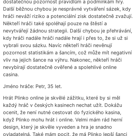
dostatečnou pozornost pravidlům a podmínkám hry.
Další běžnou chybou je nesprávné vytváření sázek, kdy
hráči neváží riziko a potenciální zisk dostatečně zvažují.
Někteří hráči také spoléhají pouze na štěstí a
nevytvářejí žádnou strategii. Další chybou je přehrávání,
kdy hráči nadále hráči nadále hrají i přes to, že si už si
vybrali svou sázku. Navíc někteří hráči nevěnují
pozornost statistikám a šancím, což může mít negativní
vliv na jejich šance na výhru. Nakonec, někteří hráči
nevybírají dostatečně ověřené a spolehlivé online
casina.
Jméno hráče: Petr, 35 let.
Hrát Plinko online je skvělé zážitku, které by si měl
každý hráč v českých kasinech nechat užít. Dokážu
ocenit, že není nutné cestovat do fyzického kasina,
když Plinko mohu hrát i online. Velmi mám rád herní
design, který je skvěle vyveden a hra je snadno
ovladatelná. Také mám pocit, že má Plinko lepší šanci