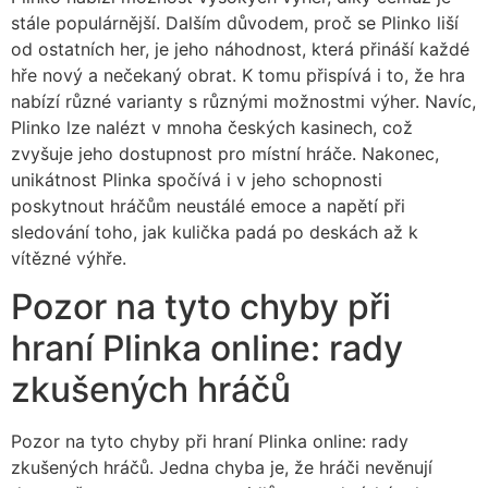
stále populárnější. Dalším důvodem, proč se Plinko liší
od ostatních her, je jeho náhodnost, která přináší každé
hře nový a nečekaný obrat. K tomu přispívá i to, že hra
nabízí různé varianty s různými možnostmi výher. Navíc,
Plinko lze nalézt v mnoha českých kasinech, což
zvyšuje jeho dostupnost pro místní hráče. Nakonec,
unikátnost Plinka spočívá i v jeho schopnosti
poskytnout hráčům neustálé emoce a napětí při
sledování toho, jak kulička padá po deskách až k
vítězné výhře.
Pozor na tyto chyby při
hraní Plinka online: rady
zkušených hráčů
Pozor na tyto chyby při hraní Plinka online: rady
zkušených hráčů. Jedna chyba je, že hráči nevěnují