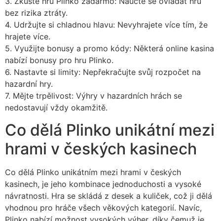
3. Zkuste hru Plinko zadarmo: Naučte se ovládat hru
bez rizika ztráty.
4. Udržujte si chladnou hlavu: Nevyhrajete více tím, že
hrajete více.
5. Využijte bonusy a promo kódy: Některá online kasina
nabízí bonusy pro hru Plinko.
6. Nastavte si limity: Nepřekračujte svůj rozpočet na
hazardní hry.
7. Mějte trpělivost: Výhry v hazardních hrách se
nedostavují vždy okamžitě.
Co dělá Plinko unikátní mezi
hrami v českých kasinech
Co dělá Plinko unikátním mezi hrami v českých
kasinech, je jeho kombinace jednoduchosti a vysoké
návratnosti. Hra se skládá z desek a kuliček, což ji dělá
vhodnou pro hráče všech věkových kategorií. Navíc,
Plinko nabízí možnost vysokých výher, díky čemuž je