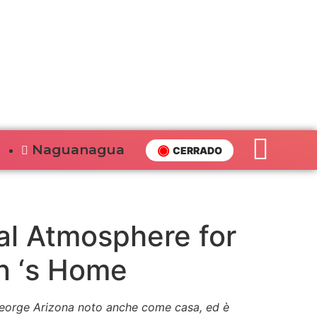
Naguanagua
CERRADO
al Atmosphere for
n ‘s Home
o George Arizona noto anche come casa, ed è