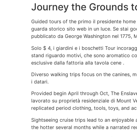
Journey the Grounds t
Guided tours of the primo il presidente home i
guarda storico sito web in un luce. Se stai g
pubblicato da George Washington nel 1775, Moun
Solo $ 4, i giardini e i boschetti Tour incorag
stand riguardo motivi, che sono aromatico con f
esclusive dalla fattoria alla tavola cene .
Diverso walking trips focus on the canines, m
i datari.
Provided begin April through Oct, The Enslave
lavorato su proprietà residenziale di Mount V
replicated period clothing, tools, toys, and 
Sightseeing cruise trips lead to an enjoyable
the hotter several months while a narrated rec