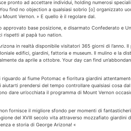
ce pronto ad accettare individui, holding numerosi speciali v
You find no objection a qualsiasi sobrio [o] organizzato uo
su Mount Vernon. » E quello è il regolare dal.
rano approvato base posizione, e disarmato Confederato e Un
ci rispetti al papà tuo nation.
rizona in realtà disponibile visitatori 365 giorni di l’anno. 
iale edifici, giardini, fattoria e museum. Il mulino e la dist
almente da aprile a ottobre. Your day can find un’abbondanz
i riguardo al fiume Potomac e fioritura giardini attentament
di aiutarti prendersi del tempo controllare qualsiasi cosa d
sono dare un’occhiata il programma di Mount Vernon occasio
 fornisce il migliore sfondo per momenti di fantasticherie 
ione del XVIII secolo vita attraverso mozzafiato giardini 
enza e storia di George Arizona! «