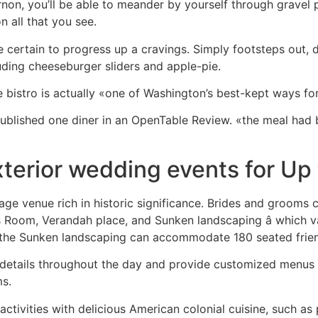
rnon, you’ll be able to meander by yourself through gravel 
n all that you see.
are certain to progress up a cravings. Simply footsteps out, 
uding cheeseburger sliders and apple-pie.
he bistro is actually «one of Washington’s best-kept ways f
» published one diner in an OpenTable Review. «the meal ha
terior wedding events for Up
age venue rich in historic significance. Brides and grooms 
 Room, Verandah place, and Sunken landscaping â which v
n the Sunken landscaping can accommodate 180 seated frien
e details throughout the day and provide customized menu
ms.
tivities with delicious American colonial cuisine, such as pe