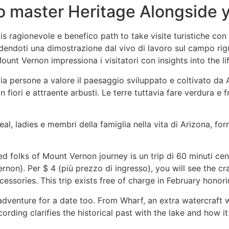
o master Heritage Alongside 
s ragionevole e benefico path to take visite turistiche con u
odendoti una dimostrazione dal vivo di lavoro sul campo rig
t Vernon impressiona i visitatori con insights into the lif
gia persone a valore il paesaggio sviluppato e coltivato da A
iori e attraente arbusti. Le terre tuttavia fare verdura e fr
eal, ladies e membri della famiglia nella vita di Arizona, f
d folks of Mount Vernon journey is un trip di 60 minuti cent
ernon}. Per $ 4 (più prezzo di ingresso), you will see the c
accessories. This trip exists free of charge in February hon
 adventure for a date too. From Wharf, an extra watercraft 
ording clarifies the historical past with the lake and how i