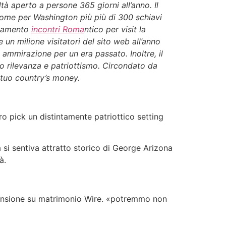
tà aperto a persone 365 giorni all’anno. Il
 come per Washington più più di 300 schiavi
untamento
incontri Roma
ntico per visit la
e un milione visitatori del sito web all’anno
ammirazione per un era passato. Inoltre, il
co rilevanza e patriottismo. Circondato da
 tuo country’s money.
ro pick un distintamente patriottico setting
 si sentiva attratto storico di George Arizona
à.
ecensione su matrimonio Wire. «potremmo non