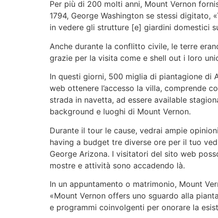
Per più di 200 molti anni, Mount Vernon fornis
1794, George Washington se stessi digitato, «
in vedere gli strutture [e] giardini domestici 
Anche durante la conflitto civile, le terre e
grazie per la visita come e shell out i loro uni
In questi giorni, 500 miglia di piantagione di A
web ottenere l’accesso la villa, comprende colon
strada in navetta, ad essere available stagion
background e luoghi di Mount Vernon.
Durante il tour le cause, vedrai ampie opinion
having a budget tre diverse ore per il tuo ve
George Arizona. I visitatori del sito web pos
mostre e attività sono accadendo là.
In un appuntamento o matrimonio, Mount Vernon
«Mount Vernon offers uno sguardo alla piantag
e programmi coinvolgenti per onorare la esist