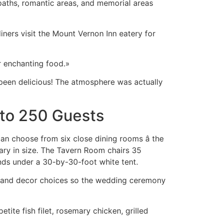
paths, romantic areas, and memorial areas
diners visit the Mount Vernon Inn eatery for
or enchanting food.»
d been delicious! The atmosphere was actually
 to 250 Guests
can choose from six close dining rooms â the
ary in size. The Tavern Room chairs 35
ds under a 30-by-30-foot white tent.
s and decor choices so the wedding ceremony
tite fish filet, rosemary chicken, grilled