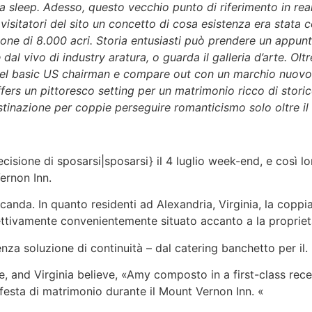
a sleep. Adesso, questo vecchio punto di riferimento in real
 visitatori del sito un concetto di cosa esistenza era stata
gione di 8.000 acri. Storia entusiasti può prendere un app
al vivo di industry aratura, o guarda il galleria d’arte. Oltr
 nel basic US chairman e compare out con un marchio nuovo 
fers un pittoresco setting per un matrimonio ricco di stori
stinazione per coppie perseguire romanticismo solo oltre il
sione di sposarsi|sposarsi} il 4 luglio week-end, e così lo
ernon Inn.
anda. In quanto residenti ad Alexandria, Virginia, la coppia
ttivamente convenientemente situato accanto a la propriet
za soluzione di continuità – dal catering banchetto per il.
e, and Virginia believe, «Amy composto in a first-class r
esta di matrimonio durante il Mount Vernon Inn. «