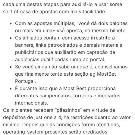
cada uma destas etapas para auxiliá-lo a usar some
sort of casa de apostas com mais facilidade.
Com as apostas múltiplas, você dá dois palpites
ou mais em uma» «só aposta, no mesmo bilhete.
Os afiliados contam com acesso irrestrito a
banners, links patrocinados e demais materiais
publicitários que auxiliarão em captação de
audiências qualificadas rumo ao portal.
Se você ainda não sabe um que é, aconselhamos
que finalmente tente esta seção ag MostBet
Portugal.
É durante isso que a Most Best proporciona
diferentes campeonatos, torneios e mercados
internacionais.
Os iniciantes recebem “pãezinhos” em virtude de
depósitos de just one a 4, há restrições quanto ao valor
mínimo. Depois que as condições forem atendidas,
operating-system presentes serão creditados