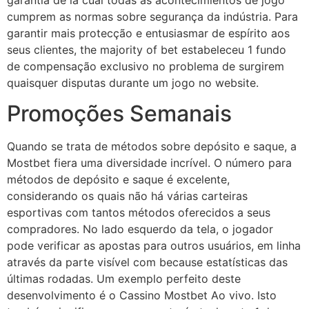
cumprem as normas sobre segurança da indústria. Para
garantir mais protecção e entusiasmar de espírito aos
seus clientes, the majority of bet estabeleceu 1 fundo
de compensação exclusivo no problema de surgirem
quaisquer disputas durante um jogo no website.
Promoções Semanais
Quando se trata de métodos sobre depósito e saque, a
Mostbet fiera uma diversidade incrível. O número para
métodos de depósito e saque é excelente,
considerando os quais não há várias carteiras
esportivas com tantos métodos oferecidos a seus
compradores. No lado esquerdo da tela, o jogador
pode verificar as apostas para outros usuários, em linha
através da parte visível com because estatísticas das
últimas rodadas. Um exemplo perfeito deste
desenvolvimento é o Cassino Mostbet Ao vivo. Isto