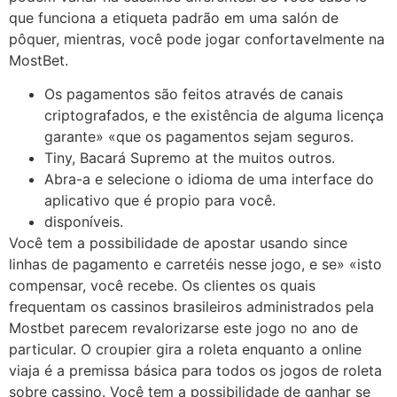
que funciona a etiqueta padrão em uma salón de
pôquer, mientras, você pode jogar confortavelmente na
MostBet.
Os pagamentos são feitos através de canais
criptografados, e the existência de alguma licença
garante» «que os pagamentos sejam seguros.
Tiny, Bacará Supremo at the muitos outros.
Abra-a e selecione o idioma de uma interface do
aplicativo que é propio para você.
disponíveis.
Você tem a possibilidade de apostar usando since
linhas de pagamento e carretéis nesse jogo, e se» «isto
compensar, você recebe. Os clientes os quais
frequentam os cassinos brasileiros administrados pela
Mostbet parecem revalorizarse este jogo no ano de
particular. O croupier gira a roleta enquanto a online
viaja é a premissa básica para todos os jogos de roleta
sobre cassino. Você tem a possibilidade de ganhar se