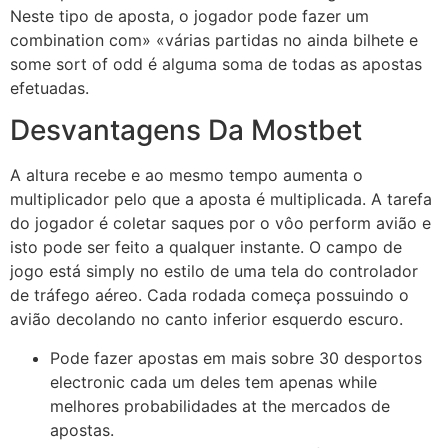
Neste tipo de aposta, o jogador pode fazer um
combination com» «várias partidas no ainda bilhete e
some sort of odd é alguma soma de todas as apostas
efetuadas.
Desvantagens Da Mostbet
A altura recebe e ao mesmo tempo aumenta o
multiplicador pelo que a aposta é multiplicada. A tarefa
do jogador é coletar saques por o vôo perform avião e
isto pode ser feito a qualquer instante. O campo de
jogo está simply no estilo de uma tela do controlador
de tráfego aéreo. Cada rodada começa possuindo o
avião decolando no canto inferior esquerdo escuro.
Pode fazer apostas em mais sobre 30 desportos
electronic cada um deles tem apenas while
melhores probabilidades at the mercados de
apostas.