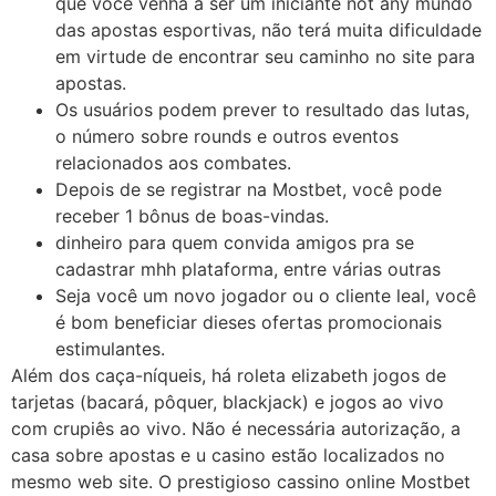
que você venha a ser um iniciante not any mundo
das apostas esportivas, não terá muita dificuldade
em virtude de encontrar seu caminho no site para
apostas.
Os usuários podem prever to resultado das lutas,
o número sobre rounds e outros eventos
relacionados aos combates.
Depois de se registrar na Mostbet, você pode
receber 1 bônus de boas-vindas.
dinheiro para quem convida amigos pra se
cadastrar mhh plataforma, entre várias outras
Seja você um novo jogador ou o cliente leal, você
é bom beneficiar dieses ofertas promocionais
estimulantes.
Além dos caça-níqueis, há roleta elizabeth jogos de
tarjetas (bacará, pôquer, blackjack) e jogos ao vivo
com crupiês ao vivo. Não é necessária autorização, a
casa sobre apostas e u casino estão localizados no
mesmo web site. O prestigioso cassino online Mostbet