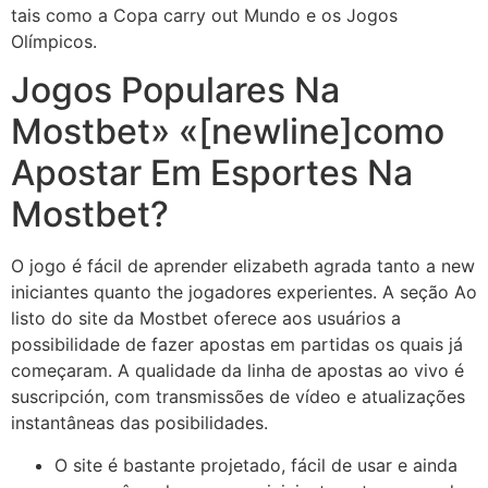
tais como a Copa carry out Mundo e os Jogos
Olímpicos.
Jogos Populares Na
Mostbet» «[newline]como
Apostar Em Esportes Na
Mostbet?
O jogo é fácil de aprender elizabeth agrada tanto a new
iniciantes quanto the jogadores experientes. A seção Ao
listo do site da Mostbet oferece aos usuários a
possibilidade de fazer apostas em partidas os quais já
começaram. A qualidade da linha de apostas ao vivo é
suscripción, com transmissões de vídeo e atualizações
instantâneas das posibilidades.
O site é bastante projetado, fácil de usar e ainda