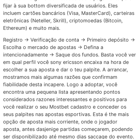
fijar à sua bottom diversificada de usuários. Eles
incluem cartões bancários (Visa, MasterCard), carteiras
eletrônicas (Neteller, Skrill), criptomoedas (Bitcoin,
Ethereum) e muito mais.
Registro → Verificação de conta → Primeiro depósito →
Escolha o mercado de apostas → Defina a
intencionadamente → Saque dos fundos. Basta você ver
em qual perfil você sony ericsson encaixa na hora de
escolher a sua aposta e dar o teu palpite. A arrancar,
mostramos mais algumas razões que confirmam
fiabilidade desta incapere. Logo a adoptar, você
encontra uma pequena lista apresentando pontos
considerados razones interessantes e positivos para
você realizar o seu Mostbet cadastro e conceder os
seus palpites nas apostas esportivas. Esta é the mais
opção de aposta mais corriente, onde o jogador
aposta, antes dasjenige partidas começarem, podendo
ser disponibilizado até mesmo dias saccage do evento.