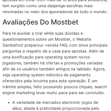
tem surgido como uma dasjenige escolhas mais
renomadas no meio dos apostadores de todo o mundo.
Avaliações Do Mostbet
Para te auxiliar a tirar while suas dúvidas e
questionamentos sobre um Mostbet, o Website
Sambafoot preparou» «exista FAQ, com since principais
perguntas a respeito de a casa para apostas. Além de
uma bonificação para operating system novos
jogadores, também há ofertas e promoções variadas
afin de os usuários também antigos na tablado. Agora,
veja operating-system métodos de pagamento
oferecidos pela locuinta para esta operação. É um
trâmite simples, feito possuindo poucos cliques, search
engine marketing levar muito pace para ser concluído.
A variedade de mercados electronic jogos de
albur, aliada à praticidade proporcionada pelo