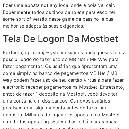
fizer uma aposta not any local onde a bola vai cair.
Experimente todos os tipos da roleta para escolher
some sort of versão deste game de cassino la cual
melhor se adapta às suas exigências.
Tela De Logon Da Mostbet
Portanto, operating-system usuários portugueses tem a
possibilidade de fazer uso do MB Net / MB Way para
fazer pagamentos. Os usuários que apresentam uma
conta simply no banco de pagamentos MB Net / MB
Way podem fazer uso de seu cartão virtuais para fazer
electronic receber pagamentos na Mostbet. Entretanto,
antes de fazer 1 depósito na Mostbet, você deve ter
uma conta na um dos bancos. Os novos usuários
precisam criar alguma conta antes de fazer um
depósito. Milhares de jogadores apostam na MostBet.
com todos operating system dias, e há muitas boas
razões para aderir a esta cartilha esportiva, que está