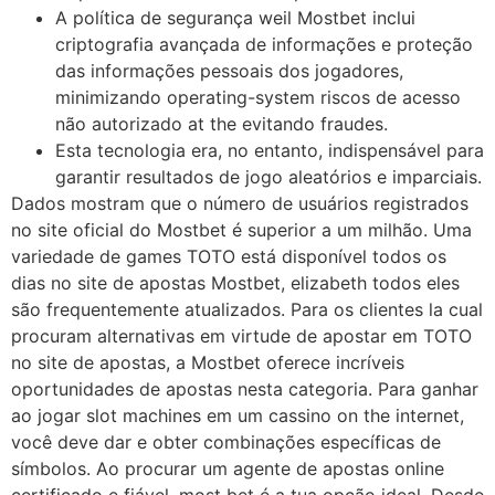
A política de segurança weil Mostbet inclui
criptografia avançada de informações e proteção
das informações pessoais dos jogadores,
minimizando operating-system riscos de acesso
não autorizado at the evitando fraudes.
Esta tecnologia era, no entanto, indispensável para
garantir resultados de jogo aleatórios e imparciais.
Dados mostram que o número de usuários registrados
no site oficial do Mostbet é superior a um milhão. Uma
variedade de games TOTO está disponível todos os
dias no site de apostas Mostbet, elizabeth todos eles
são frequentemente atualizados. Para os clientes la cual
procuram alternativas em virtude de apostar em TOTO
no site de apostas, a Mostbet oferece incríveis
oportunidades de apostas nesta categoria. Para ganhar
ao jogar slot machines em um cassino on the internet,
você deve dar e obter combinações específicas de
símbolos. Ao procurar um agente de apostas online