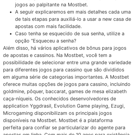
jogos ao palpitante na Mostbet.
A seguir explicaremos em mais detalhes cada uma
de tais etapas para auxiliá-lo a usar a new casa de
apostas com mais facilidade.
Caso tenha se esquecido de sua senha, utilize a
opção “Esqueceu a senha?
Além disso, há vários aplicativos de bônus para jogos
de apostas e cassinos. Na Mostbet, você tem a
possibilidade de selecionar entre uma grande variedade
para diferentes jogos para cassino que são divididos
em alguma série de categorias importantes. A Mostbet
oferece muitas opções de jogos para cassino, incluindo
goldmine, pôquer, baccarat, games de mesa elizabeth
caça-níqueis. Os conhecidos desenvolvedores de
application Yggdrasil, Evolution Game playing, Ezugi,
Microgaming disponibilizam os principais jogos
disponíveis na Mostbet. Mostbet é a plataforma
perfeita para confiar se particularizar do agente para
apostas em linha. Com mais de 10 anos para existência,