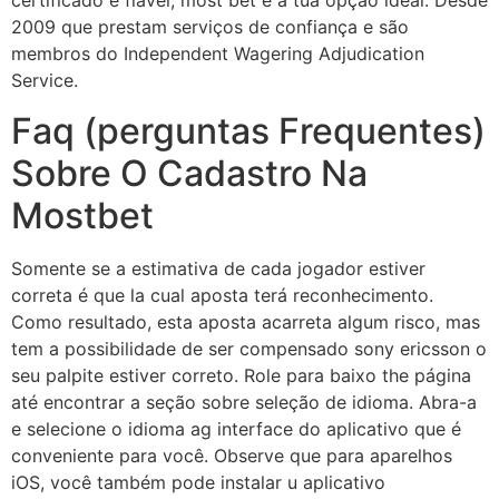
certificado e fiável, most bet é a tua opção ideal. Desde
2009 que prestam serviços de confiança e são
membros do Independent Wagering Adjudication
Service.
Faq (perguntas Frequentes)
Sobre O Cadastro Na
Mostbet
Somente se a estimativa de cada jogador estiver
correta é que la cual aposta terá reconhecimento.
Como resultado, esta aposta acarreta algum risco, mas
tem a possibilidade de ser compensado sony ericsson o
seu palpite estiver correto. Role para baixo the página
até encontrar a seção sobre seleção de idioma. Abra-a
e selecione o idioma ag interface do aplicativo que é
conveniente para você. Observe que para aparelhos
iOS, você também pode instalar u aplicativo