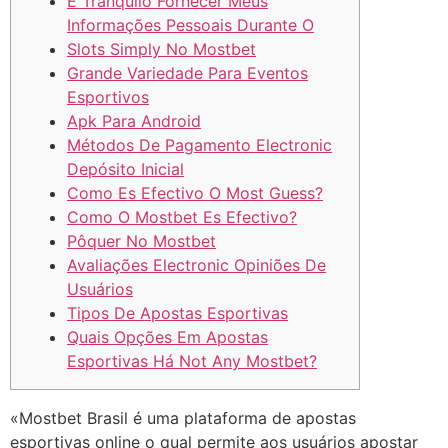
É Tranquilo Fornecer Meus
Informações Pessoais Durante O
Slots Simply No Mostbet
Grande Variedade Para Eventos
Esportivos
Apk Para Android
Métodos De Pagamento Electronic
Depósito Inicial
Como Es Efectivo O Most Guess?
Como O Mostbet Es Efectivo?
Pôquer No Mostbet
Avaliações Electronic Opiniões De
Usuários
Tipos De Apostas Esportivas
Quais Opções Em Apostas
Esportivas Há Not Any Mostbet?
«Mostbet Brasil é uma plataforma de apostas
esportivas online o qual permite aos usuários apostar