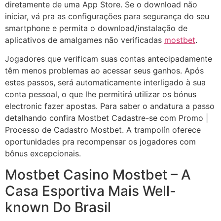
diretamente de uma App Store. Se o download não
iniciar, vá pra as configurações para segurança do seu
smartphone e permita o download/instalação de
aplicativos de amalgames não verificadas
mostbet
.
Jogadores que verificam suas contas antecipadamente
têm menos problemas ao acessar seus ganhos. Após
estes passos, será automaticamente interligado à sua
conta pessoal, o que lhe permitirá utilizar os bónus
electronic fazer apostas. Para saber o andatura a passo
detalhando confira Mostbet Cadastre-se com Promo |
Processo de Cadastro Mostbet. A trampolín oferece
oportunidades pra recompensar os jogadores com
bônus excepcionais.
Mostbet Casino Mostbet – A
Casa Esportiva Mais Well-
known Do Brasil