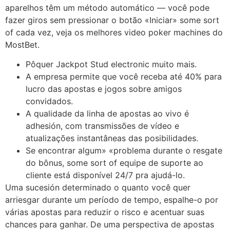
aparelhos têm um método automático — você pode
fazer giros sem pressionar o botão «Iniciar» some sort
of cada vez, veja os melhores video poker machines do
MostBet.
Pôquer Jackpot Stud electronic muito mais.
A empresa permite que você receba até 40% para
lucro das apostas e jogos sobre amigos
convidados.
A qualidade da linha de apostas ao vivo é
adhesión, com transmissões de vídeo e
atualizações instantâneas das posibilidades.
Se encontrar algum» «problema durante o resgate
do bônus, some sort of equipe de suporte ao
cliente está disponível 24/7 pra ajudá-lo.
Uma sucesión determinado o quanto você quer
arriesgar durante um período de tempo, espalhe-o por
várias apostas para reduzir o risco e acentuar suas
chances para ganhar. De uma perspectiva de apostas