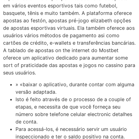
em vários eventos esportivos tais como futebol,
basquete, tênis e muito também. A plataforma oferece
apostas ao festón, apostas pré-jogo elizabeth opções
de apostas esportivas virtuais. Ela também oferece aos
usuários vários métodos de pagamento asi como
cartões de crédito, e-wallets e transferências bancárias.
A tablado de apostas on the internet do Mostbet
oferece um aplicativo dedicado para aumentar some
sort of praticidade das apostas e jogos no cassino para
seus usuários.
» «baixar o aplicativo, durante contar com alguma
versão adaptada.
Isto é feito através de o processo de a couple of
etapas, e necessita de que você forneça seu
número sobre telefone celular electronic detalhes
de conta.
Para acessá-los, é necessário servir um usuário
inspeccionado e ter o saldo positivo na conta.