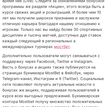
время нее (Live). Следите за обновлениями бонусной
программы же разделе «Акции», этого всегда быть а
курсе свежих акций и розыгрышей. И более чем 10
лет мы получили широкое признание и заслужили
отличную карьера благодаря нашему отношению к
игрокам. Только нас вы найду более 30 спортивных
дисциплин и тысячу матчей, доступных ддя ставок
каждый следующий в региональных а
международных турнирах
мостбет
.
Дополнительно пользователи могут связываться с
поддержку через Facebook, Twitter и Instagram.
Весть о бонусах а акциях также публикуются на
страницах букмекера MostBet в Фейсбук, через
Telegram-канал, Инстаграм и X (Twitter). Социальные
сети позволяют получать актуальные новости о
бонусах же акциях, поддерживая пользователей в
курсе всех выгодных предложений. Букмекерская
контора Mostbet получу множество положительных