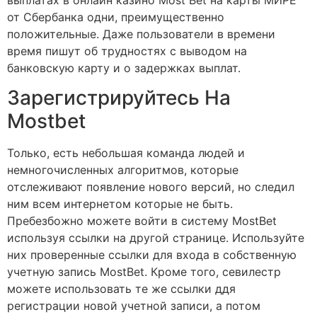
от Сбербанка одни, преимущественно
положительные. Даже пользователи в времени
время пишут об трудностях с выводом на
банковскую карту и о задержках выплат.
Зарегистрируйтесь На
Mostbet
Только, есть небольшая команда людей и
немногочисленных алгоритмов, которые
отслеживают появление нового версий, но следил
ним всем интернетом которые не быть.
Пребезбожно можете войти в систему MostBet
используя ссылки на другой странице. Используйте
них проверенные ссылки для входа в собственную
учетную запись MostBet. Кроме того, севилестр
можете использовать те же ссылки ддя
регистрации новой учетной записи, а потом