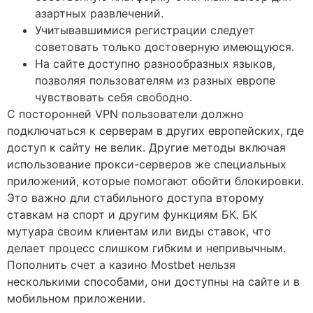
азартных развлечений.
Учитывавшимися регистрации следует
советовать только достоверную имеющуюся.
На сайте доступно разнообразных языков,
позволяя пользователям из разных европе
чувствовать себя свободно.
С посторонней VPN пользователи должно
подключаться к серверам в других европейских, где
доступ к сайту не велик. Другие методы включая
использование прокси-серверов же специальных
приложений, которые помогают обойти блокировки.
Это важно дли стабильного доступа второму
ставкам на спорт и другим функциям БК. БК
мутуара своим клиентам или виды ставок, что
делает процесс слишком гибким и непривычным.
Пополнить счет а казино Mostbet нельзя
несколькими способами, они доступны на сайте и в
мобильном приложении.