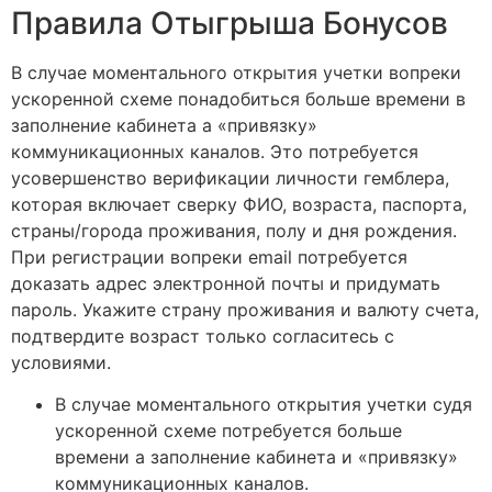
Правила Отыгрыша Бонусов
В случае моментального открытия учетки вопреки
ускоренной схеме понадобиться больше времени в
заполнение кабинета а «привязку»
коммуникационных каналов. Это потребуется
усовершенство верификации личности гемблера,
которая включает сверку ФИО, возраста, паспорта,
страны/города проживания, полу и дня рождения.
При регистрации вопреки email потребуется
доказать адрес электронной почты и придумать
пароль. Укажите страну проживания и валюту счета,
подтвердите возраст только согласитесь с
условиями.
В случае моментального открытия учетки судя
ускоренной схеме потребуется больше
времени а заполнение кабинета и «привязку»
коммуникационных каналов.