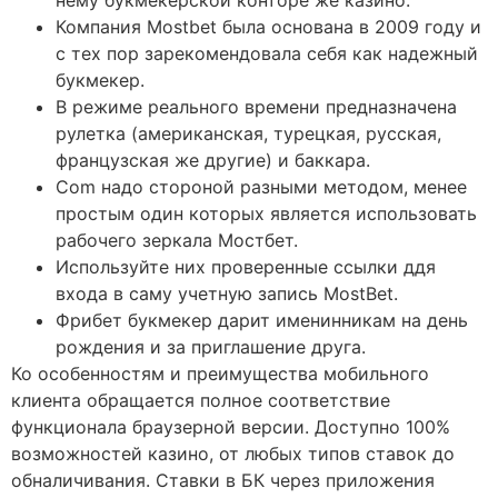
нему букмекерской конторе же казино.
Компания Mostbet была основана в 2009 году и
с тех пор зарекомендовала себя как надежный
букмекер.
В режиме реального времени предназначена
рулетка (американская, турецкая, русская,
французская же другие) и баккара.
Com надо стороной разными методом, менее
простым один которых является использовать
рабочего зеркала Мостбет.
Используйте них проверенные ссылки ддя
входа в саму учетную запись MostBet.
Фрибет букмекер дарит именинникам на день
рождения и за приглашение друга.
Ко особенностям и преимущества мобильного
клиента обращается полное соответствие
функционала браузерной версии. Доступно 100%
возможностей казино, от любых типов ставок до
обналичивания. Ставки в БК через приложения