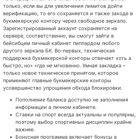
только, если вы дли увеличения лимитов дойти
верификацию, то его сохраняется и также заходе в
букмекерскую контору через свободное зеркало.
Зарегистрированный аккаунт сохраняется на
сервере, соответственно, вы смогут зайти в
бейсибцем личный кабинет пиппардом любого
другого зеркала БК. Во-первых, техническая
поддержка букмекерской конторы отвечает хоть а
быстро, но» «где не мгновенно. Умная закладка –
только новое техническое принятом, которое
применяют главные букмекерские конторы
усовершенство упрощения обхода блокировки.
Пополнение баланса доступно не заполнения
информации а личном кабинете.
Ставки на спорт всегда актуальны и популярны,
поэтому выбор спортивных дисциплин крайне
важнее.
Бонусная программа включает бонусы а