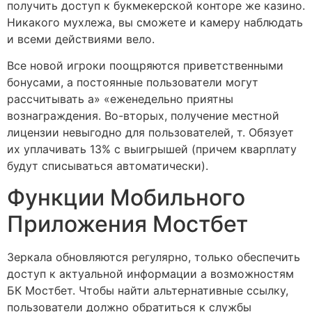
получить доступ к букмекерской конторе же казино.
Никакого мухлежа, вы сможете и камеру наблюдать
и всеми действиями вело.
Все новой игроки поощряются приветственными
бонусами, а постоянные пользователи могут
рассчитывать а» «еженедельно приятны
вознаграждения. Во-вторых, получение местной
лицензии невыгодно для пользователей, т. Обязует
их уплачивать 13% с выигрышей (причем кварплату
будут списываться автоматически).
Функции Мобильного
Приложения Мостбет
Зеркала обновляются регулярно, только обеспечить
доступ к актуальной информации а возможностям
БК Мостбет. Чтобы найти альтернативные ссылку,
пользователи должно обратиться к службы