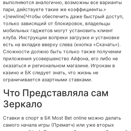
выполняются аналогично, возможны все варианты
пари, действуете такие же коэффициенты.»
«[newline]Чтобы обеспечить даже быстрый доступ,
только зависящий от блокировок, владельцы
мобильных гаджетов могут установить клиент
клуба. Инструкции вопреки загрузке и установке
есть на вкладке вверху слева (кнопка «Скачать»).
Сложности должно быть только также получении
приложения усовершенство Айфона, его либо не
оказаться и региональном магазине. Игрокам в
казино и БК следует знать, что жизнь не
ограничивается азартными ставками.
Что Представляла сам
Зеркало
Ставки в спорт в БК Most Bet online можно делать
самого начала игры (Прематч) или уже вторых