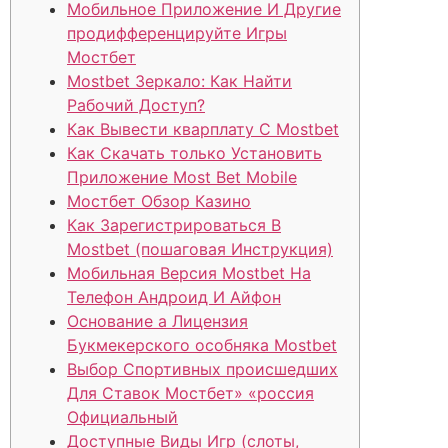
Мобильное Приложение И Другие
продифференцируйте Игры
Мостбет
Mostbet Зеркало: Как Найти
Рабочий Доступ?
Как Вывести кварплату С Mostbet
Как Скачать только Установить
Приложение Most Bet Mobile
Мостбет Обзор Казино
Как Зарегистрироваться В
Mostbet (пошаговая Инструкция)
Мобильная Версия Mostbet На
Телефон Андроид И Айфон
Основание а Лицензия
Букмекерского особняка Mostbet
Выбор Спортивных происшедших
Для Ставок Мостбет» «россия
Официальный
Доступные Виды Игр (слоты,