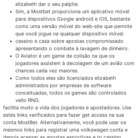
elizabeth dar o seu palpite.
Sim, a Mostbet proporciona um aplicativo móvel
para dispositivos Google android e iOS, bastante
como uma versão móvel do web-site que permite
que você jogue na qualquer dispositivo móvel.
cassino e casa sobre apostas compromissado
apresentando o combate à lavagem de dinheiro.
O Aviator é um game de colisão na que os
jogadores assistem à decolagem de um avião com
chances cada vez maiores.
Como todos eles são licenciados elizabeth
administrados por empresas de software
conceituadas, todos os games são controlados
vello RNG.
facilita muito a vida dos jogadores e apostadores. Use
estes links verificados para fazer get access na sua
conta MostBet. Alternativamente, você pode usar os
mesmos links para registrar uma volkswagen conta e
depois acessar as apostas esportivas e to cassino.