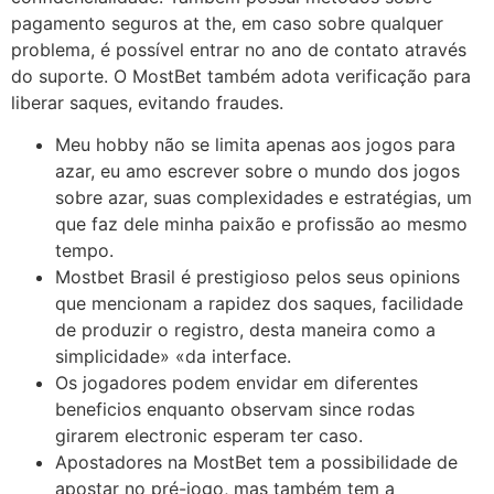
pagamento seguros at the, em caso sobre qualquer
problema, é possível entrar no ano de contato através
do suporte. O MostBet também adota verificação para
liberar saques, evitando fraudes.
Meu hobby não se limita apenas aos jogos para
azar, eu amo escrever sobre o mundo dos jogos
sobre azar, suas complexidades e estratégias, um
que faz dele minha paixão e profissão ao mesmo
tempo.
Mostbet Brasil é prestigioso pelos seus opinions
que mencionam a rapidez dos saques, facilidade
de produzir o registro, desta maneira como a
simplicidade» «da interface.
Os jogadores podem envidar em diferentes
beneficios enquanto observam since rodas
girarem electronic esperam ter caso.
Apostadores na MostBet tem a possibilidade de
apostar no pré-jogo, mas também tem a