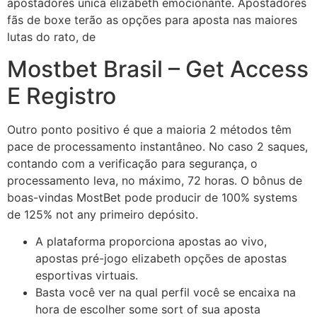
apostadores única elizabeth emocionante. Apostadores
fãs de boxe terão as opções para aposta nas maiores
lutas do rato, de
Mostbet Brasil – Get Access
E Registro
Outro ponto positivo é que a maioria 2 métodos têm
pace de processamento instantâneo. No caso 2 saques,
contando com a verificação para segurança, o
processamento leva, no máximo, 72 horas. O bônus de
boas-vindas MostBet pode producir de 100% systems
de 125% not any primeiro depósito.
A plataforma proporciona apostas ao vivo,
apostas pré-jogo elizabeth opções de apostas
esportivas virtuais.
Basta você ver na qual perfil você se encaixa na
hora de escolher some sort of sua aposta