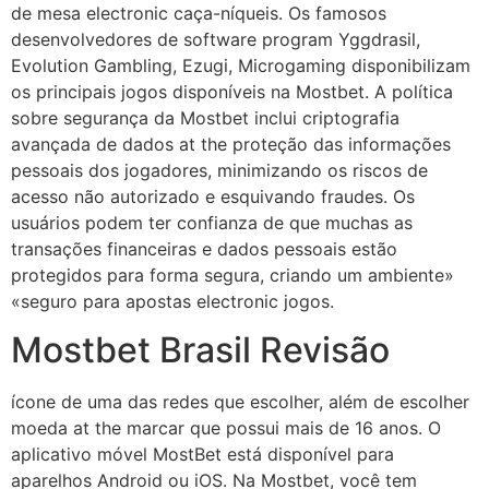
de mesa electronic caça-níqueis. Os famosos
desenvolvedores de software program Yggdrasil,
Evolution Gambling, Ezugi, Microgaming disponibilizam
os principais jogos disponíveis na Mostbet. A política
sobre segurança da Mostbet inclui criptografia
avançada de dados at the proteção das informações
pessoais dos jogadores, minimizando os riscos de
acesso não autorizado e esquivando fraudes. Os
usuários podem ter confianza de que muchas as
transações financeiras e dados pessoais estão
protegidos para forma segura, criando um ambiente»
«seguro para apostas electronic jogos.
Mostbet Brasil Revisão
ícone de uma das redes que escolher, além de escolher
moeda at the marcar que possui mais de 16 anos. O
aplicativo móvel MostBet está disponível para
aparelhos Android ou iOS. Na Mostbet, você tem