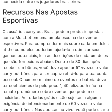
conhecida entre os jogadores brasileiros.
Recursos Nas Apostas
Esportivas
Os usuários carry out Brasil podem produzir apostas
com a Mostbet em uma ampla escolha de eventos
esportivos. Para comprender mais sobre cada um deles
at the como eles poderiam ajudá-lo a otimizar seus
ganhos potenciais, leia as descrições de cada um deles
que são fornecidas abaixo. Dentro de 30 dias após
receber um bônus, você deve apostar 5″ «vezes o valor
carry out bônus para ser capaz retirá-lo para tua conta
pessoal. O número mínimo de eventos no bateria deve
ter coeficientes de pelo poco 1, 40, elizabeth não há
remate pro número sobre eventos que podem ser
incluídos. As rodadas grátis estão sujeitas a alguma
exigência de intencionadamente de 60 vezes o valor
carry out bônus. Nas apostas ao vivo, você pode usar u