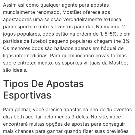
Assim asi como qualquer agente para apostas
mundialmente renomado, MostBet oferece aos
apostadores uma seleção verdadeiramente extensa
para esporte e outros eventos para dar. Na maioria 2
jogos populares, odds estão na ordem de 1. 5-5%, e em
partidas de futebol pequeno populares chegam the 8%.
Os menores odds são hallados apenas em hóquei de
ligas intermediárias. Para quem incarico novas formas
sobre entretenimento, os esportes virtuais da Mostbet
são ideais.
Tipos De Apostas
Esportivas
Para ganhar, você precisa apostar no ano de 15 eventos
elizabeth acertar pelo menos 9 deles. No site, você
encontrará muitas opções de apostas para conseguir
mais chances para ganhar quando fizer suas previsões.