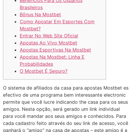
Benefícios Para Os Usuários
Brasileiros
Bônus Na Mostbet
Como Apostar Em Esportes Com
Mostbet?
Entrar No Web Site Oficial
Apostas Ao Vivo Mostbet
Apostas Esportivas Na Mostbet
Apostas Na Mostbet: Linha E
Probabilidades
O Mostbet É Seguro?
O sistema de afiliados da casa para apostas Mostbet es
efectivo de uma programa bem interessante electronic
permite que você lucre indicando the casa para os seus
amigos. Nesta opção, será gerado um link individual
para você mandar aos seus amigos e conhecidos. Para
cada cadastro feito através do seu link de acesso, você
ganhará o “amigo” na casa de apostas – este amigo é a