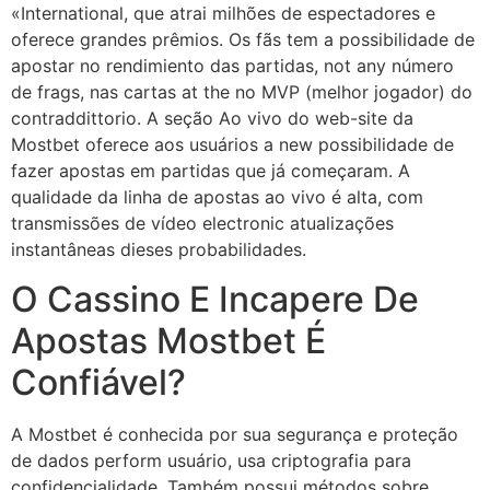
«International, que atrai milhões de espectadores e
oferece grandes prêmios. Os fãs tem a possibilidade de
apostar no rendimiento das partidas, not any número
de frags, nas cartas at the no MVP (melhor jogador) do
contraddittorio. A seção Ao vivo do web-site da
Mostbet oferece aos usuários a new possibilidade de
fazer apostas em partidas que já começaram. A
qualidade da linha de apostas ao vivo é alta, com
transmissões de vídeo electronic atualizações
instantâneas dieses probabilidades.
O Cassino E Incapere De
Apostas Mostbet É
Confiável?
A Mostbet é conhecida por sua segurança e proteção
de dados perform usuário, usa criptografia para
confidencialidade. Também possui métodos sobre