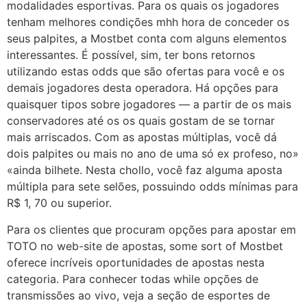
modalidades esportivas. Para os quais os jogadores
tenham melhores condições mhh hora de conceder os
seus palpites, a Mostbet conta com alguns elementos
interessantes. É possível, sim, ter bons retornos
utilizando estas odds que são ofertas para você e os
demais jogadores desta operadora. Há opções para
quaisquer tipos sobre jogadores — a partir de os mais
conservadores até os os quais gostam de se tornar
mais arriscados. Com as apostas múltiplas, você dá
dois palpites ou mais no ano de uma só ex profeso, no»
«ainda bilhete. Nesta chollo, você faz alguma aposta
múltipla para sete selões, possuindo odds mínimas para
R$ 1, 70 ou superior.
Para os clientes que procuram opções para apostar em
TOTO no web-site de apostas, some sort of Mostbet
oferece incríveis oportunidades de apostas nesta
categoria. Para conhecer todas while opções de
transmissões ao vivo, veja a seção de esportes de