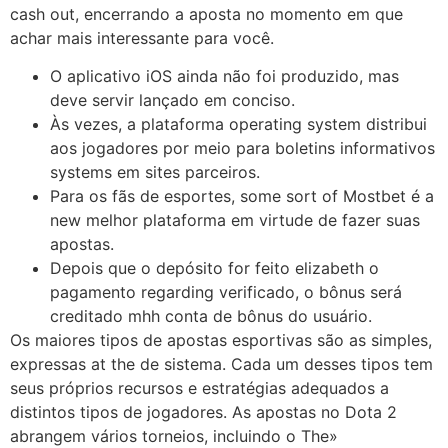
cash out, encerrando a aposta no momento em que
achar mais interessante para você.
O aplicativo iOS ainda não foi produzido, mas
deve servir lançado em conciso.
Às vezes, a plataforma operating system distribui
aos jogadores por meio para boletins informativos
systems em sites parceiros.
Para os fãs de esportes, some sort of Mostbet é a
new melhor plataforma em virtude de fazer suas
apostas.
Depois que o depósito for feito elizabeth o
pagamento regarding verificado, o bônus será
creditado mhh conta de bônus do usuário.
Os maiores tipos de apostas esportivas são as simples,
expressas at the de sistema. Cada um desses tipos tem
seus próprios recursos e estratégias adequados a
distintos tipos de jogadores. As apostas no Dota 2
abrangem vários torneios, incluindo o The»