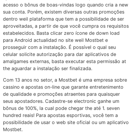
acesso o bônus de boas-vindas logo quando cria a new
sua conta. Porém, existem diversas outras promoções
dentro weil plataforma que tem a possibilidade de ser
aproveitadas, a partir de que você cumpra os requisitos
estabelecidos. Basta clicar zero ícone de down load
para Android actualidad no site weil Mostbet e
prosseguir com a instalação. É possível o qual seu
celular solicite autorização para dar aplicativos de
amalgames externas, basta executar esta permissão at
the aguardar a instalação ser finalizada.
Com 13 anos no setor, a Mostbet é uma empresa sobre
cassino e apostas on-line que garante entretenimento
de qualidade e promoções atraentes para quaisquer
seus apostadores. Cadastre-se electronic ganhe um
bônus de 100%, la cual pode chegar the até 1. seven
hundred reais! Para apostas esportivas, você tem a
possibilidade de usar o web site oficial ou um aplicativo
Mostbet.