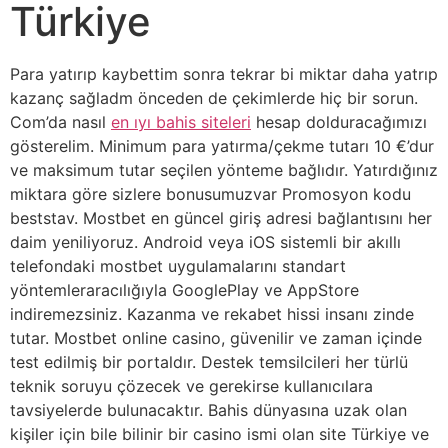
Türkiye
Para yatırıp kaybettim sonra tekrar bi miktar daha yatrıp
kazanç sağladm önceden de çekimlerde hiç bir sorun.
Com’da nasıl
en ıyı bahis siteleri
hesap dolduracağımızı
gösterelim. Minimum para yatırma/çekme tutarı 10 €’dur
ve maksimum tutar seçilen yönteme bağlıdır. Yatırdığınız
miktara göre sizlere bonusumuzvar Promosyon kodu
beststav. Mostbet en güncel giriş adresi bağlantısını her
daim yeniliyoruz. Android veya iOS sistemli bir akıllı
telefondaki mostbet uygulamalarını standart
yöntemleraracılığıyla GooglePlay ve AppStore
indiremezsiniz. Kazanma ve rekabet hissi insanı zinde
tutar. Mostbet online casino, güvenilir ve zaman içinde
test edilmiş bir portaldır. Destek temsilcileri her türlü
teknik soruyu çözecek ve gerekirse kullanıcılara
tavsiyelerde bulunacaktır. Bahis dünyasına uzak olan
kişiler için bile bilinir bir casino ismi olan site Türkiye ve