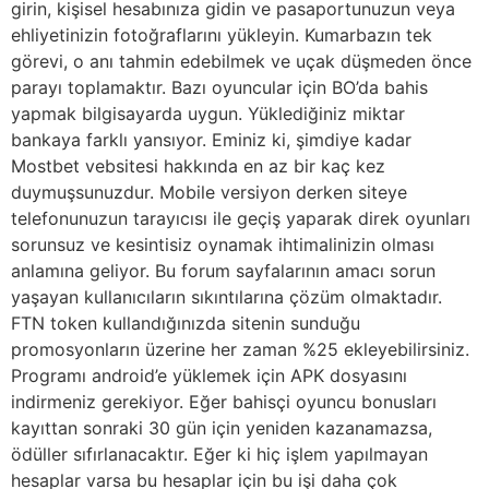
girin, kişisel hesabınıza gidin ve pasaportunuzun veya
ehliyetinizin fotoğraflarını yükleyin. Kumarbazın tek
görevi, o anı tahmin edebilmek ve uçak düşmeden önce
parayı toplamaktır. Bazı oyuncular için BO’da bahis
yapmak bilgisayarda uygun. Yüklediğiniz miktar
bankaya farklı yansıyor. Eminiz ki, şimdiye kadar
Mostbet vebsitesi hakkında en az bir kaç kez
duymuşsunuzdur. Mobile versiyon derken siteye
telefonunuzun tarayıcısı ile geçiş yaparak direk oyunları
sorunsuz ve kesintisiz oynamak ihtimalinizin olması
anlamına geliyor. Bu forum sayfalarının amacı sorun
yaşayan kullanıcıların sıkıntılarına çözüm olmaktadır.
FTN token kullandığınızda sitenin sunduğu
promosyonların üzerine her zaman %25 ekleyebilirsiniz.
Programı android’e yüklemek için APK dosyasını
indirmeniz gerekiyor. Eğer bahisçi oyuncu bonusları
kayıttan sonraki 30 gün için yeniden kazanamazsa,
ödüller sıfırlanacaktır. Eğer ki hiç işlem yapılmayan
hesaplar varsa bu hesaplar için bu işi daha çok