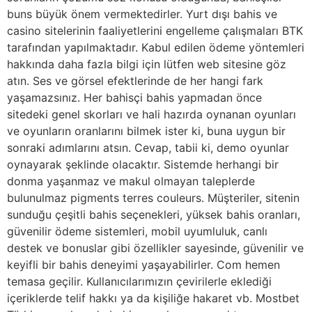
buns büyük önem vermektedirler. Yurt dışı bahis ve
casino sitelerinin faaliyetlerini engelleme çalışmaları BTK
tarafından yapılmaktadır. Kabul edilen ödeme yöntemleri
hakkında daha fazla bilgi için lütfen web sitesine göz
atın. Ses ve görsel efektlerinde de her hangi fark
yaşamazsınız. Her bahisçi bahis yapmadan önce
sitedeki genel skorları ve hali hazırda oynanan oyunları
ve oyunların oranlarını bilmek ister ki, buna uygun bir
sonraki adımlarını atsın. Cevap, tabii ki, demo oyunlar
oynayarak şeklinde olacaktır. Sistemde herhangi bir
donma yaşanmaz ve makul olmayan taleplerde
bulunulmaz pigments terres couleurs. Müşteriler, sitenin
sunduğu çeşitli bahis seçenekleri, yüksek bahis oranları,
güvenilir ödeme sistemleri, mobil uyumluluk, canlı
destek ve bonuslar gibi özellikler sayesinde, güvenilir ve
keyifli bir bahis deneyimi yaşayabilirler. Com hemen
temasa geçilir. Kullanıcılarımızın çevirilerle eklediği
içeriklerde telif hakkı ya da kişiliğe hakaret vb. Mostbet