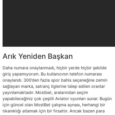
Arık Yeniden Başkan
Daha numara onaylanmadı, hiçbir yerde hiçbir şekilde
giriş yapamıyorum. Bu kullanıcının telefon numarası
onaylandı. 300’den fazla spor bahis seçeneğine zemin
sağlayan marka, satranç liglerine talep edilen oranlar
yayınlamaktadır. Mostbet, aralarından seçim
yapabileceğiniz çok çeşitli Aviator oyunları sunar. Bugün
için güncel olan MostBet çalışma aynası, herhangi bir
tıkanıklığı atlamak için bir fırsattır. Ancak bazen para