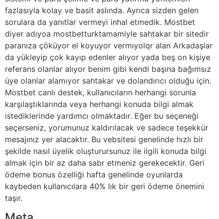
fazlasıyla kolay ve basit aslında. Ayrıca sizden gelen
sorulara da yanıtlar vermeyi inhal etmedik. Mostbet
diyer adıyoa mostbetturktamamiyle sahtakar bir sitedir
paranıza çöküyor el koyuyor vermıyolqr alan Arkadaşlar
da yükleyip çok kayıp edenler alıyor yada beş on kişiye
referans olanlar alıyor benim gibi kendi başına bağımsız
üye olanlar alamıyor sahtakar ve dolandırıcı olduğu için.
Mostbet canlı destek, kullanıcıların herhangi sorunla
karşılaştıklarında veya herhangi konuda bilgi almak
istediklerinde yardımcı olmaktadır. Eğer bu seçeneği
seçerseniz, yorumunuz kaldırılacak ve sadece teşekkür
mesajınız yer alacaktır. Bu vebsitesi genelinde hızlı bir
şekilde nasıl üyelik oluşturursunuz ile ilgili konuda bilgi
almak için bir az daha sabr etmeniz gerekecektir. Geri
ödeme bonus özelliği hafta genelinde oyunlarda
kaybeden kullanıcılara 40% lık bir geri ödeme önemini
taşır.
Meta