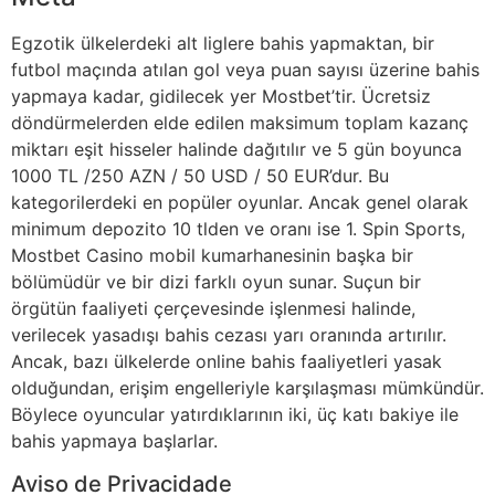
Egzotik ülkelerdeki alt liglere bahis yapmaktan, bir
futbol maçında atılan gol veya puan sayısı üzerine bahis
yapmaya kadar, gidilecek yer Mostbet’tir. Ücretsiz
döndürmelerden elde edilen maksimum toplam kazanç
miktarı eşit hisseler halinde dağıtılır ve 5 gün boyunca
1000 TL /250 AZN / 50 USD / 50 EUR’dur. Bu
kategorilerdeki en popüler oyunlar. Ancak genel olarak
minimum depozito 10 tlden ve oranı ise 1. Spin Sports,
Mostbet Casino mobil kumarhanesinin başka bir
bölümüdür ve bir dizi farklı oyun sunar. Suçun bir
örgütün faaliyeti çerçevesinde işlenmesi halinde,
verilecek yasadışı bahis cezası yarı oranında artırılır.
Ancak, bazı ülkelerde online bahis faaliyetleri yasak
olduğundan, erişim engelleriyle karşılaşması mümkündür.
Böylece oyuncular yatırdıklarının iki, üç katı bakiye ile
bahis yapmaya başlarlar.
Aviso de Privacidade