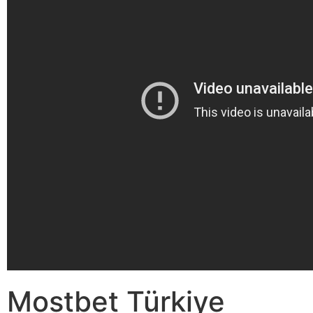
Mostbet Türkiye