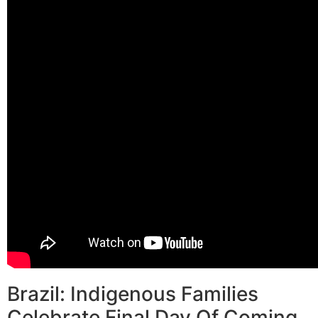
Brazil: Indigenous Families
Celebrate Final Day Of Coming