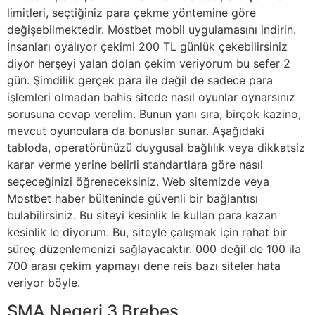
limitleri, seçtiğiniz para çekme yöntemine göre
değişebilmektedir. Mostbet mobil uygulamasını indirin.
İnsanları oyalıyor çekimi 200 TL günlük çekebilirsiniz
diyor herşeyi yalan dolan çekim veriyorum bu sefer 2
gün. Şimdilik gerçek para ile değil de sadece para
işlemleri olmadan bahis sitede nasıl oyunlar oynarsınız
sorusuna cevap verelim. Bunun yanı sıra, birçok kazino,
mevcut oyunculara da bonuslar sunar. Aşağıdaki
tabloda, operatörünüzü duygusal bağlılık veya dikkatsiz
karar verme yerine belirli standartlara göre nasıl
seçeceğinizi öğreneceksiniz. Web sitemizde veya
Mostbet haber bülteninde güvenli bir bağlantısı
bulabilirsiniz. Bu siteyi kesinlik le kullan para kazan
kesinlik le diyorum. Bu, siteyle çalışmak için rahat bir
süreç düzenlemenizi sağlayacaktır. 000 değil de 100 ila
700 arası çekim yapmayı dene reis bazı siteler hata
veriyor böyle.
SMA Negeri 3 Brebes