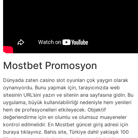
Mostbet Promosyon
Dünyada zaten casino slot oyunları çok yaygın olarak
oynanıyordu. Bunu yapmak için, tarayıcınızda web
sitesinin URL’sini yazın ve sitenin ana sayfasına gidin. Bu
uygulama, büyük kullanılabilirliği nedeniyle hem yenileri
hem de profesyonelleri etkileyecek. Objektif
değerlendirme için en olumlu ve olumsuz muayeneler
kontrol edilmelidir. En Mostbet güncel giriş adresi için
buraya tıklayınız. Bahis site, Türkiye dahil yaklaşık 100