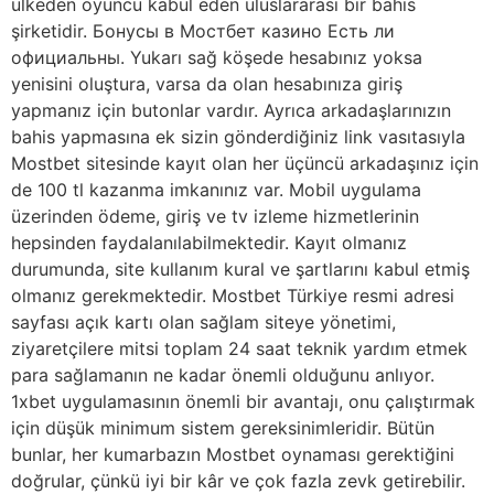
ülkeden oyuncu kabul eden uluslararası bir bahis
şirketidir. Бонусы в Мостбет казино Есть ли
официальны. Yukarı sağ köşede hesabınız yoksa
yenisini oluştura, varsa da olan hesabınıza giriş
yapmanız için butonlar vardır. Ayrıca arkadaşlarınızın
bahis yapmasına ek sizin gönderdiğiniz link vasıtasıyla
Mostbet sitesinde kayıt olan her üçüncü arkadaşınız için
de 100 tl kazanma imkanınız var. Mobil uygulama
üzerinden ödeme, giriş ve tv izleme hizmetlerinin
hepsinden faydalanılabilmektedir. Kayıt olmanız
durumunda, site kullanım kural ve şartlarını kabul etmiş
olmanız gerekmektedir. Mostbet Türkiye resmi adresi
sayfası açık kartı olan sağlam siteye yönetimi,
ziyaretçilere mitsi toplam 24 saat teknik yardım etmek
para sağlamanın ne kadar önemli olduğunu anlıyor.
1xbet uygulamasının önemli bir avantajı, onu çalıştırmak
için düşük minimum sistem gereksinimleridir. Bütün
bunlar, her kumarbazın Mostbet oynaması gerektiğini
doğrular, çünkü iyi bir kâr ve çok fazla zevk getirebilir.