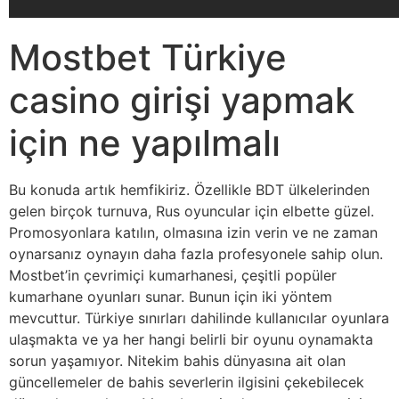
Mostbet Türkiye
casino girişi yapmak
için ne yapılmalı
Bu konuda artık hemfikiriz. Özellikle BDT ülkelerinden
gelen birçok turnuva, Rus oyuncular için elbette güzel.
Promosyonlara katılın, olmasına izin verin ve ne zaman
oynarsanız oynayın daha fazla profesyonele sahip olun.
Mostbet’in çevrimiçi kumarhanesi, çeşitli popüler
kumarhane oyunları sunar. Bunun için iki yöntem
mevcuttur. Türkiye sınırları dahilinde kullanıcılar oyunlara
ulaşmakta ve ya her hangi belirli bir oyunu oynamakta
sorun yaşamıyor. Nitekim bahis dünyasına ait olan
güncellemeler de bahis severlerin ilgisini çekebilecek