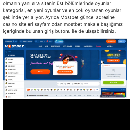
olmanın yanı sıra sitenin üst bölümlerinde oyunlar
kategorisi, en yeni oyunlar ve en çok oynanan oyunlar
şeklinde yer alıyor. Ayrıca Mostbet güncel adresine
casino siteleri sayfamızdan mostbet makale başlığımız
içeriğinde bulunan giriş butonu ile de ulaşabilirsiniz.