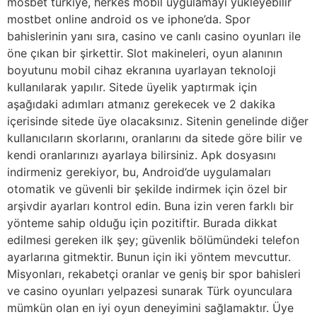
mosbet türkiye, herkes mobil uygulamayı yükleyebilir
mostbet online android os ve iphone’da. Spor
bahislerinin yanı sıra, casino ve canlı casino oyunları ile
öne çıkan bir şirkettir. Slot makineleri, oyun alanının
boyutunu mobil cihaz ekranına uyarlayan teknoloji
kullanılarak yapılır. Sitede üyelik yaptırmak için
aşağıdaki adımları atmanız gerekecek ve 2 dakika
içerisinde sitede üye olacaksınız. Sitenin genelinde diğer
kullanıcıların skorlarını, oranlarını da sitede göre bilir ve
kendi oranlarınızı ayarlaya bilirsiniz. Apk dosyasını
indirmeniz gerekiyor, bu, Android’de uygulamaları
otomatik ve güvenli bir şekilde indirmek için özel bir
arşivdir ayarları kontrol edin. Buna izin veren farklı bir
yönteme sahip olduğu için pozitiftir. Burada dikkat
edilmesi gereken ilk şey; güvenlik bölümündeki telefon
ayarlarına gitmektir. Bunun için iki yöntem mevcuttur.
Misyonları, rekabetçi oranlar ve geniş bir spor bahisleri
ve casino oyunları yelpazesi sunarak Türk oyunculara
mümkün olan en iyi oyun deneyimini sağlamaktır. Üye