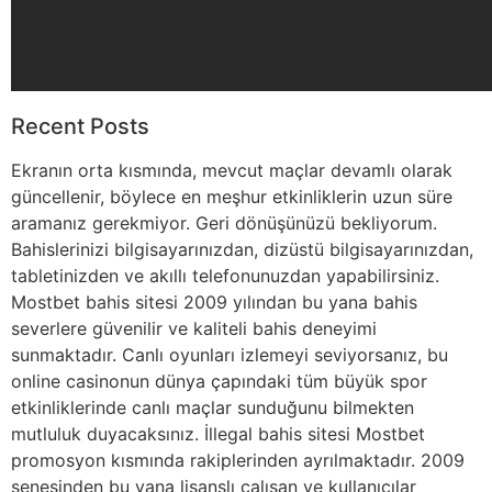
Recent Posts
Ekranın orta kısmında, mevcut maçlar devamlı olarak
güncellenir, böylece en meşhur etkinliklerin uzun süre
aramanız gerekmiyor. Geri dönüşünüzü bekliyorum.
Bahislerinizi bilgisayarınızdan, dizüstü bilgisayarınızdan,
tabletinizden ve akıllı telefonunuzdan yapabilirsiniz.
Mostbet bahis sitesi 2009 yılından bu yana bahis
severlere güvenilir ve kaliteli bahis deneyimi
sunmaktadır. Canlı oyunları izlemeyi seviyorsanız, bu
online casinonun dünya çapındaki tüm büyük spor
etkinliklerinde canlı maçlar sunduğunu bilmekten
mutluluk duyacaksınız. İllegal bahis sitesi Mostbet
promosyon kısmında rakiplerinden ayrılmaktadır. 2009
senesinden bu yana lisanslı çalışan ve kullanıcılar