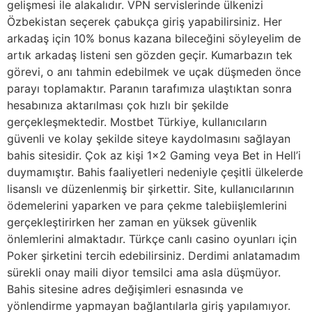
gelişmesi ile alakalıdır. VPN servislerinde ülkenizi
Özbekistan seçerek çabukça giriş yapabilirsiniz. Her
arkadaş için 10% bonus kazana bileceğini söyleyelim de
artık arkadaş listeni sen gözden geçir. Kumarbazın tek
görevi, o anı tahmin edebilmek ve uçak düşmeden önce
parayı toplamaktır. Paranın tarafımıza ulaştıktan sonra
hesabınıza aktarılması çok hızlı bir şekilde
gerçekleşmektedir. Mostbet Türkiye, kullanıcıların
güvenli ve kolay şekilde siteye kaydolmasını sağlayan
bahis sitesidir. Çok az kişi 1×2 Gaming veya Bet in Hell’i
duymamıştır. Bahis faaliyetleri nedeniyle çeşitli ülkelerde
lisanslı ve düzenlenmiş bir şirkettir. Site, kullanıcılarının
ödemelerini yaparken ve para çekme talebiişlemlerini
gerçekleştirirken her zaman en yüksek güvenlik
önlemlerini almaktadır. Türkçe canlı casino oyunları için
Poker şirketini tercih edebilirsiniz. Derdimi anlatamadım
sürekli onay maili diyor temsilci ama asla düşmüyor.
Bahis sitesine adres değişimleri esnasında ve
yönlendirme yapmayan bağlantılarla giriş yapılamıyor.