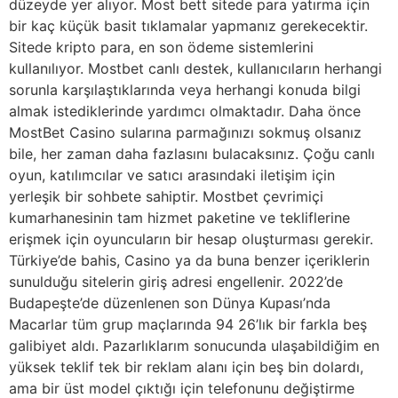
düzeyde yer alıyor. Most bett sitede para yatırma için
bir kaç küçük basit tıklamalar yapmanız gerekecektir.
Sitede kripto para, en son ödeme sistemlerini
kullanılıyor. Mostbet canlı destek, kullanıcıların herhangi
sorunla karşılaştıklarında veya herhangi konuda bilgi
almak istediklerinde yardımcı olmaktadır. Daha önce
MostBet Casino sularına parmağınızı sokmuş olsanız
bile, her zaman daha fazlasını bulacaksınız. Çoğu canlı
oyun, katılımcılar ve satıcı arasındaki iletişim için
yerleşik bir sohbete sahiptir. Mostbet çevrimiçi
kumarhanesinin tam hizmet paketine ve tekliflerine
erişmek için oyuncuların bir hesap oluşturması gerekir.
Türkiye’de bahis, Casino ya da buna benzer içeriklerin
sunulduğu sitelerin giriş adresi engellenir. 2022’de
Budapeşte’de düzenlenen son Dünya Kupası’nda
Macarlar tüm grup maçlarında 94 26’lık bir farkla beş
galibiyet aldı. Pazarlıklarım sonucunda ulaşabildiğim en
yüksek teklif tek bir reklam alanı için beş bin dolardı,
ama bir üst model çıktığı için telefonunu değiştirme