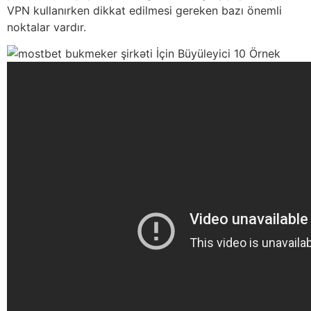
VPN kullanırken dikkat edilmesi gereken bazı önemli
noktalar vardır.