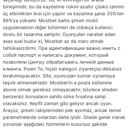
birleşimidir, bu da kaybetme riskini azaltır çünkü tahmin
üç etkinlikten ikisi için yapılır ve kazanma şansı 33%’ten
66%’ya yükselir. Mostbet bahis şirketi mobil
uygulamasının diğer bölümleri de oldukça kullanıcı
dostu bir tasarıma sahiptir. Oyunçuları narahat edən
əsas sual budur ki, Mostbet az da mərc etmək
təhlükəsizdirmi. При идентификации важно иметь с
собой паспорт и написать документ, который
позволяли Центру обрабатывать личной данные
клиента. Poem To, hiçbir kategori ziyaretçisi dikkatsiz
bırakılmayacaktır. Site, oyuncuları kumar oynamaya
teşvik etmemektedir. Mostbet’in e posta bültenine
abone olmak gereksiz olmayacaktır, böylece siteden
benzersiz bonusların sahibi olma fırsatına sahip
olacaksınız. Keyifli zaman gibi geliyor ancak oyun.
Arayüz, şirketi rakiplerinden pek ayırmaz, ancak temel
parametrelerde onlardan daha iyidir. Sitede genel olarak
yorumlar aşağıdaki hizmetlerin kusursuz şekilde