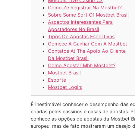
Mostbet Live Casino Cz
Como Ze Registrar Na Mostbet?
Sobre Some Sort Of Mostbet Brasil
Aspectos Interessantes Para
Apostadores No Brasil
Tipos De Apostas Esportivas
Comece A Ganhar Com A Mostbet
Contatos At The Apoio Ao Cliente
Da Mostbet Brasil
Como Apostar Mhh Mostbet?
Mostbet Brasil
Esporte
Mostbet Login:
É inestimável conhecer o desempenho das eq
criadas pelos cassinos e casas de apostas.
conhece as opções de apostas da Mostbet Bras
europeu, mas de fato mostraram um desejo de