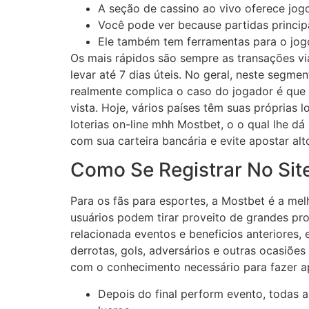
A seção de cassino ao vivo oferece jo
Você pode ver because partidas princip
Ele também tem ferramentas para o jog
Os mais rápidos são sempre as transações via
levar até 7 dias úteis. No geral, neste segme
realmente complica o caso do jogador é que
vista. Hoje, vários países têm suas próprias
loterias on-line mhh Mostbet, o o qual lhe dá
com sua carteira bancária e evite apostar al
Como Se Registrar No Sit
Para os fãs para esportes, a Mostbet é a me
usuários podem tirar proveito de grandes pr
relacionada eventos e beneficios anteriores, e
derrotas, gols, adversários e outras ocasiões
com o conhecimento necessário para fazer a
Depois do final perform evento, todas 