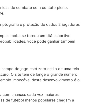
icas de combate com contato pleno.
ne.
riptografia e proteção de dados 2 jogadores
mples moba se tornou um titã esportivo
s probabilidades, você pode ganhar também
O campo de jogo está zero estilo de uma tela
curo. O site tem de longe o grande número
exemplo impecável deste desenvolvimento é o
ão com chances cada vez maiores.
idas de futebol menos populares chegam a