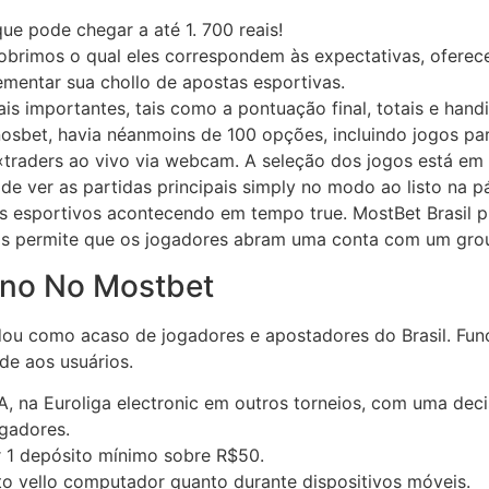
ue pode chegar a até 1. 700 reais!
cobrimos o qual eles correspondem às expectativas, ofere
mentar sua chollo de apostas esportivas.
is importantes, tais como a pontuação final, totais e hand
osbet, havia néanmoins de 100 opções, incluindo jogos par
traders ao vivo via webcam. A seleção dos jogos está em
e ver as partidas principais simply no modo ao listo na pá
s esportivos acontecendo em tempo true. MostBet Brasil p
quais permite que os jogadores abram uma conta com um gr
ino No Mostbet
dou como acaso de jogadores e apostadores do Brasil. Func
de aos usuários.
, na Euroliga electronic em outros torneios, com uma deci
ogadores.
r 1 depósito mínimo sobre R$50.
nto vello computador quanto durante dispositivos móveis.