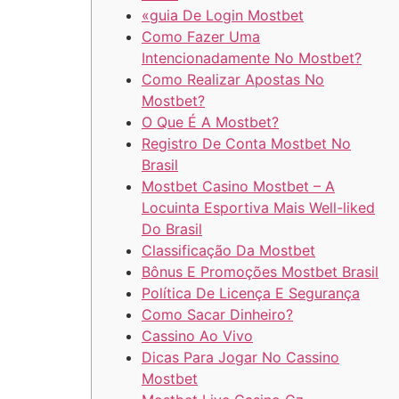
«guia De Login Mostbet
Como Fazer Uma
Intencionadamente No Mostbet?
Como Realizar Apostas No
Mostbet?
O Que É A Mostbet?
Registro De Conta Mostbet No
Brasil
Mostbet Casino Mostbet – A
Locuinta Esportiva Mais Well-liked
Do Brasil
Classificação Da Mostbet
Bônus E Promoções Mostbet Brasil
Política De Licença E Segurança
Como Sacar Dinheiro?
Cassino Ao Vivo
Dicas Para Jogar No Cassino
Mostbet