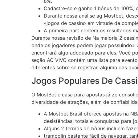
8%.
Cadastre-se e ganhe 1 bônus de 100%, q
Durante nossa análise ag Mostbet, des
«jogos de cassino em virtude de comple
A primeira part contém os resultados ma
Durante nossa revisão de Na maioria 2 cassin
onde os jogadores podem jogar possuindo» «
encontrará algo adequado para eles. Você pod
seção AO VIVO contém uma lista para evento
diferentes sobre se registrar, alguma das 
Jogos Populares De Cass
O MostBet e casa para apostas já ze consoli
diversidade de atrações, além de confiabilida
A Mostbet Brasil oferece apostas na NBA
desistências, totais e conquistas para j
Alguns 2 termos do bônus incluem faze
trampolín bastante fácil de navegar, ta