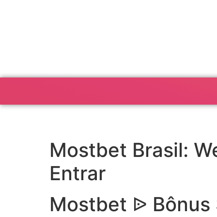
Mostbet Brasil: We
Entrar
Mostbet ᐉ Bônus 