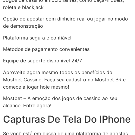
roleta e blackjack
Opção de apostar com dinheiro real ou jogar no modo
de demonstração
Plataforma segura e confiável
Métodos de pagamento convenientes
Equipe de suporte disponível 24/7
Aproveite agora mesmo todos os benefícios do
Mostbet Cassino. Faça seu cadastro no Mostbet BR e
comece a jogar hoje mesmo!
Mostbet – A emoção dos jogos de cassino ao seu
alcance. Entre agora!
Capturas De Tela Do IPhone
Se você está em busca de uma plataforma de apostas