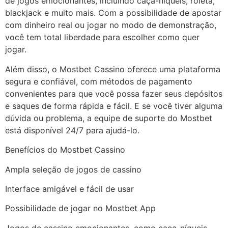
de jogos emocionantes, incluindo caça-níqueis, roleta,
blackjack e muito mais. Com a possibilidade de apostar
com dinheiro real ou jogar no modo de demonstração,
você tem total liberdade para escolher como quer
jogar.
Além disso, o Mostbet Cassino oferece uma plataforma
segura e confiável, com métodos de pagamento
convenientes para que você possa fazer seus depósitos
e saques de forma rápida e fácil. E se você tiver alguma
dúvida ou problema, a equipe de suporte do Mostbet
está disponível 24/7 para ajudá-lo.
Benefícios do Mostbet Cassino
Ampla seleção de jogos de cassino
Interface amigável e fácil de usar
Possibilidade de jogar no Mostbet App
Jogos de cassino emocionantes, como caça-níqueis,