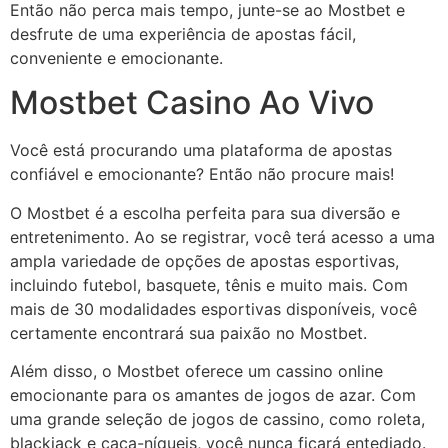
Então não perca mais tempo, junte-se ao Mostbet e
desfrute de uma experiência de apostas fácil,
conveniente e emocionante.
Mostbet Casino Ao Vivo
Você está procurando uma plataforma de apostas
confiável e emocionante? Então não procure mais!
O Mostbet é a escolha perfeita para sua diversão e
entretenimento. Ao se registrar, você terá acesso a uma
ampla variedade de opções de apostas esportivas,
incluindo futebol, basquete, tênis e muito mais. Com
mais de 30 modalidades esportivas disponíveis, você
certamente encontrará sua paixão no Mostbet.
Além disso, o Mostbet oferece um cassino online
emocionante para os amantes de jogos de azar. Com
uma grande seleção de jogos de cassino, como roleta,
blackjack e caça-níqueis, você nunca ficará entediado.