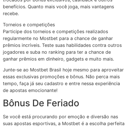
benefícios. Quanto mais você joga, mais vantagens
recebe.
Torneios e competições
Participe dos torneios e competições realizados
regularmente no Mostbet para a chance de ganhar
prêmios incríveis. Teste suas habilidades contra outros
jogadores e suba no ranking para ter a chance de
ganhar prêmios em dinheiro, gadgets e muito mais.
Junte-se ao Mostbet Brasil hoje mesmo para aproveitar
essas exclusivas promoções e bônus. Não perca mais
tempo, faça já seu cadastro e entre nessa experiência
de apostas emocionante!
Bônus De Feriado
Se você está procurando por emoção e diversão nas
suas apostas esportivas, a Mostbet é a escolha perfeita