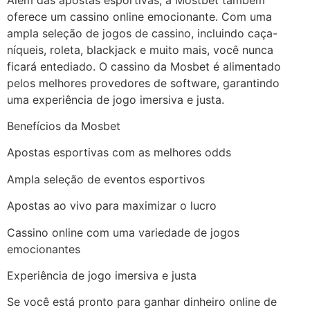
oferece um cassino online emocionante. Com uma
ampla seleção de jogos de cassino, incluindo caça-
níqueis, roleta, blackjack e muito mais, você nunca
ficará entediado. O cassino da Mosbet é alimentado
pelos melhores provedores de software, garantindo
uma experiência de jogo imersiva e justa.
Benefícios da Mosbet
Apostas esportivas com as melhores odds
Ampla seleção de eventos esportivos
Apostas ao vivo para maximizar o lucro
Cassino online com uma variedade de jogos
emocionantes
Experiência de jogo imersiva e justa
Se você está pronto para ganhar dinheiro online de