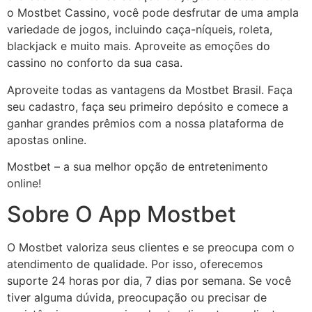
o Mostbet Cassino, você pode desfrutar de uma ampla
variedade de jogos, incluindo caça-níqueis, roleta,
blackjack e muito mais. Aproveite as emoções do
cassino no conforto da sua casa.
Aproveite todas as vantagens da Mostbet Brasil. Faça
seu cadastro, faça seu primeiro depósito e comece a
ganhar grandes prêmios com a nossa plataforma de
apostas online.
Mostbet – a sua melhor opção de entretenimento
online!
Sobre O App Mostbet
O Mostbet valoriza seus clientes e se preocupa com o
atendimento de qualidade. Por isso, oferecemos
suporte 24 horas por dia, 7 dias por semana. Se você
tiver alguma dúvida, preocupação ou precisar de