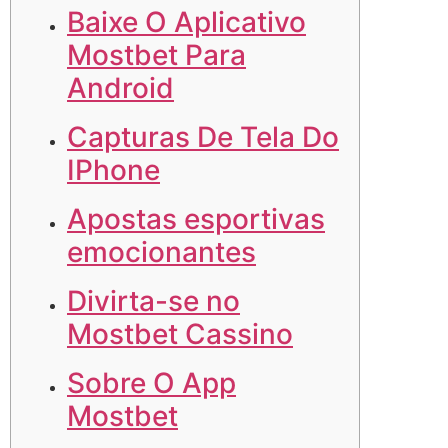
Baixe O Aplicativo
Mostbet Para
Android
Capturas De Tela Do
IPhone
Apostas esportivas
emocionantes
Divirta-se no
Mostbet Cassino
Sobre O App
Mostbet