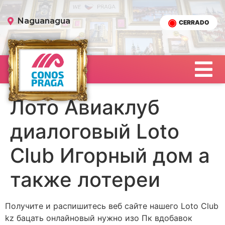
Naguanagua
CERRADO
Лото Авиаклуб
диалоговый Loto
Club Игорный дом а
также лотереи
Получите и распишитесь веб сайте нашего Loto Club
kz бацать онлайновый нужно изо Пк вдобавок