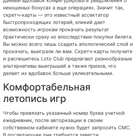
данные вдобавок конфигурировать уведомления о
неношеных бонусах а еще операциях. Значит так,
скретч-карты — это известный ассектатор
быстропроходящих лотерей, еликий дает
возможность игрокам прокачать результат
практически сразу но впоследствии покупки билета.
Вы можно всего лишь ссадить апологический слой и
прокачать, выиграли ли вам. Скретч-карты получите
и распишитесь Loto Club предлагают разнообразные
альтернативы выигрышей а также призов, что
делает их вдобавок больше увлекательными.
Комфортабельная
летопись игр
Чтобы привязать указанный номер буква учетной
ежедневник, после авторизации в своем
собственном кабинете нужно будет запросить СМС.
В последующие дни требуется завести