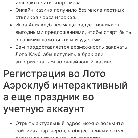
или заключить спорт маза.
Онлайн-казино получило без числа лестных
откликов через игроков.
Игра Авиаклуб все чаще радует новичков
выгодными предложениями, чтобы старт быть
в наличии нажористым и удачным.
Вам продоставляется возможность закачать
Лото Клуб, абы вступить в брак али
авторизоваться во онлайновый-казино.
Регистрация во Лото
Аэроклуб интерактивный
а еще праздник во
учетную аккаунт
Отрыть актуальный адрес можно возьмите
сайтиках партнеров, в общественных сетях