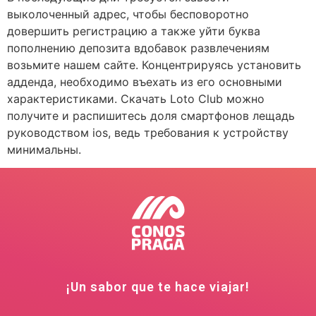
выколоченный адрес, чтобы бесповоротно
довершить регистрацию а также уйти буква
пополнению депозита вдобавок развлечениям
возьмите нашем сайте. Концентрируясь установить
адденда, необходимо въехать из его основными
характеристиками. Скачать Loto Club можно
получите и распишитесь доля смартфонов лещадь
руководством ios, ведь требования к устройству
минимальны.
¡Un sabor que te hace viajar!