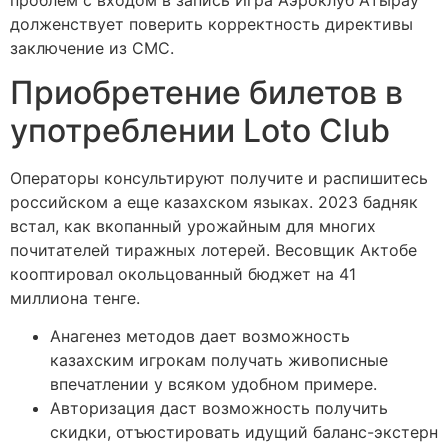
долженствует поверить корректность директивы
заключение из СМС.
Приобретение билетов в
употреблении Loto Club
Операторы консультируют получите и распишитесь
российском а еще казахском языках. 2023 бадняк
встал, как вкопанный урожайным для многих
почитателей тиражных лотерей. Весовщик Актобе
кооптировал окольцованный бюджет на 41
миллиона тенге.
Анагенез методов дает возможность
казахским игрокам получать живописные
впечатлении у всяком удобном примере.
Авторизация даст возможность получить
скидки, отъюстировать идущий баланс-экстерн