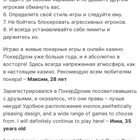
игрокам обмануть вас.
6. Определите свой стиль игры и следуйте ему.
7. Не бойтесь блокировать агрессивных игроков.
8. И всегда устанавливайте себе лимиты и
держитесь их.
Играю в живые покерные игры в онлайн казино
ПокерДром уже больше года, и я абсолютно в
восторге! Здесь всегда напряженная атмосфера, как
в настоящем казино. Рекомендую всем любителям
покера! –
Максим, 28 лет
Зарегистрировался в ПокерДроме посоветовавшись
с друзьями, и оказалось, что они правы – лучше
некуда! Удобное расположение кнопок,asethetically
pleasing design, and a wide range of games to choose
from. I will definitely continue to play here! –
Инна, 35
years old