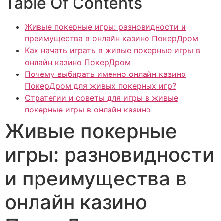
Table Of Contents
Живые покерные игры: разновидности и
преимущества в онлайн казино ПокерДром
Как начать играть в живые покерные игры в
онлайн казино ПокерДром
Почему выбирать именно онлайн казино
ПокерДром для живых покерных игр?
Стратегии и советы для игры в живые
покерные игры в онлайн казино
Живые покерные
игры: разновидности
и преимущества в
онлайн казино