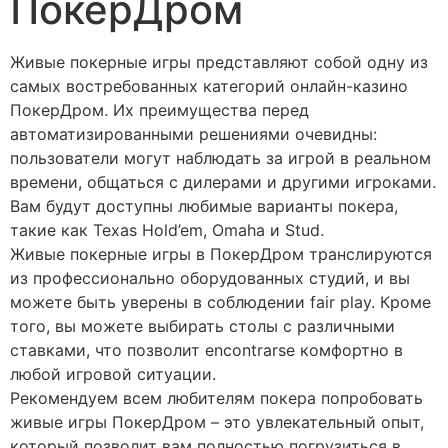
ПокерДром
Живые покерные игры представляют собой одну из
самых востребованных категорий онлайн-казино
ПокерДром. Их преимущества перед
автоматизированными решениями очевидны:
пользователи могут наблюдать за игрой в реальном
времени, общаться с дилерами и другими игроками.
Вам будут доступны любимые варианты покера,
такие как Texas Hold’em, Omaha и Stud.
Живые покерные игры в ПокерДром транслируются
из профессионально оборудованных студий, и вы
можете быть уверены в соблюдении fair play. Кроме
того, вы можете выбирать столы с различными
ставками, что позволит encontrarse комфортно в
любой игровой ситуации.
Рекомендуем всем любителям покера попробовать
живые игры ПокерДром – это увлекательный опыт,
который позволит вам полностью погрузиться в