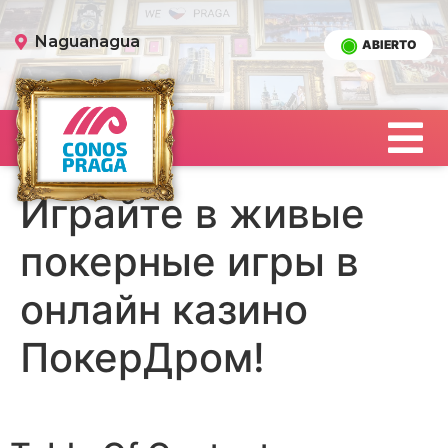
Naguanagua
ABIERTO
Играйте в живые
покерные игры в
онлайн казино
ПокерДром!