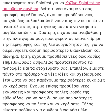
επιστρέψετε στο Spinfest για να
Καζίνο Spinfest σε
απευθείας σύνδεση
δείτε τι νέα έχουμε να σας
προσφέρουμε! Για ενA, έχουme προσθέσει νέες
παιχνidιδές πολυπλοκών δίνουν σας την ευκαιρία να
αναπτύξετε τις στρατηγικές σας και να νικήσετε
μεγάλα έκπληκτα. Deυτέρα, είχαμε μια αναβάθμιση
στην πλατφόρμα μας, προσφέροντας επανεκτίμηση
της περιγραφής και της λειτουργικότητάς της, για να
διερευνήσετε ακόμη περισσότερες διασκέδαση και
αίσθημα. Τρίτη, έχουμε προσθέσει νέες διαδικασίες
επιβεβαιώσεως ασφαλείας προστατευοντας τις
πληρωμές και τα στοχεύματα σας. Επιπλέον, είμαστε
πάντα στο πρόθυρο για νέες ιδέες και σχεδιασμούς,
έτσι ώστε να σας παρέχουμε περισσότερες ευκαιρίες
να κέρδισετε. Έχουμε επίσης προσθέσει νέες
εκκινήσεις και προσφορές πολλές φορές της
εβδομάδας, για να σας δώσουμε περισσότερες
προσφορές να παίξετε και να κερδίσετε. Τέλος,
είμαστε πρόθυρο για συνδρομή για νέα μέλη,