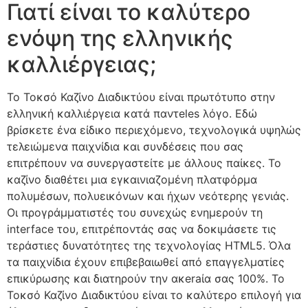
Γιατί είναι το καλύτερο
ενόψη της ελληνικής
καλλιέργειας;
Το Τοκσό Καζίνο Διαδικτύου είναι πρωτότυπο στην
ελληνική καλλιέργεια κατά παντeles λόγο. Εδώ
βρίσκετε ένα είδικο περιεχόμενο, τεχνολογικά υψηλώς
τελειώμενα παιχνίδια και συνδέσεις που σας
επιτρέπουν να συνεργαστείτε με άλλους παίκες. Το
καζίνο διαθέτει μια εγκαινιαζομένη πλατφόρμα
πολυμέσων, πολυεικόνων και ήχων νεότερης γενιάς.
Οι προγράμματιστές του συνεχώς ενημερούν τη
interface του, επιτρέποντάς σας να δοκιμάσετε τις
τεράστιες δυνατότητες της τεχνολογίας HTML5. Όλα
τα παιχνίδια έχουν επιβεβαιωθεί από επαγγελματίες
επικύρωσης και διατηρούν την ακeraία σας 100%. Το
Τοκσό Καζίνο Διαδικτύου είναι το καλύτερο επιλογή για