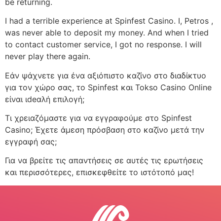
be returning.
I had a terrible experience at Spinfest Casino. I, Petros ,
was never able to deposit my money. And when I tried
to contact customer service, I got no response. I will
never play there again.
Εάν ψάχνετε για ένα αξιόπιστο καζίνο στο διαδίκτυο
για τον χώρο σας, το Spinfest και Tokso Casino Online
είναι ιdeαλή επιλογή;
Τι χρειαζόμαστε για να εγγραφούμε στο Spinfest
Casino; Έχετε άμεση πρόσβαση στο καζίνο μετά την
εγγραφή σας;
Για να βρείτε τις απαντήσεις σε αυτές τις ερωτήσεις
και περισσότερες, επισκεφθείτε το ιστότοπό μας!