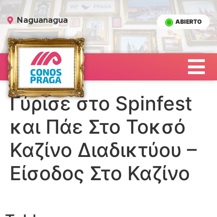
Naguanagua
ABIERTO
Γύρισε στo Spinfest
και Πάε Στο Τοκσό
Καζίνο Διαδικτύου –
Είσοδος Στο Καζίνο