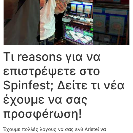
Τι reasons για να
επιστρέψετε στο
Spinfest; Δείτε τι νέα
έχουμε να σας
προσφérωση!
Έχουμε πολλές λόγους να σας ενθ Aristеί να