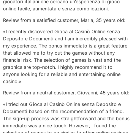
giocatori italiani che cercano un’esperienza di gioco
online facile, aumentata e senza complicazioni.
Review from a satisfied customer, Maria, 35 years old:
«I recently discovered Gioca al Casinò Online senza
Deposito e Documenti and I am incredibly pleased with
my experience. The bonus immediato is a great feature
that allowed me to try out the games without any
financial risk. The selection of games is vast and the
graphics are top-notch. I highly recommend it to
anyone looking for a reliable and entertaining online
casino.»
Review from a neutral customer, Giovanni, 45 years old:
«I tried out Gioca al Casinò Online senza Deposito e
Documenti based on the recommendation of a friend.
The sign-up process was straightforward and the bonus
immediato was a nice touch. However, I found the
selection of games to be similar to other online casinos