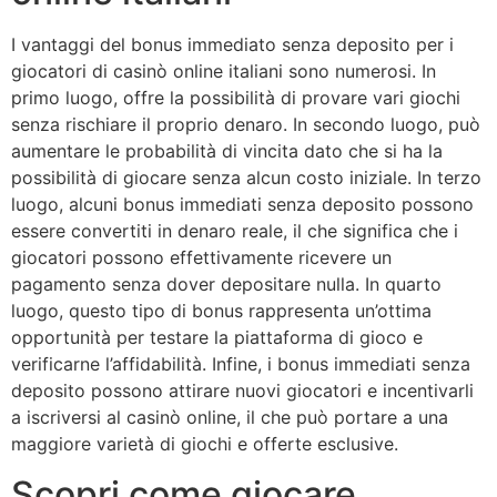
I vantaggi del bonus immediato senza deposito per i
giocatori di casinò online italiani sono numerosi. In
primo luogo, offre la possibilità di provare vari giochi
senza rischiare il proprio denaro. In secondo luogo, può
aumentare le probabilità di vincita dato che si ha la
possibilità di giocare senza alcun costo iniziale. In terzo
luogo, alcuni bonus immediati senza deposito possono
essere convertiti in denaro reale, il che significa che i
giocatori possono effettivamente ricevere un
pagamento senza dover depositare nulla. In quarto
luogo, questo tipo di bonus rappresenta un’ottima
opportunità per testare la piattaforma di gioco e
verificarne l’affidabilità. Infine, i bonus immediati senza
deposito possono attirare nuovi giocatori e incentivarli
a iscriversi al casinò online, il che può portare a una
maggiore varietà di giochi e offerte esclusive.
Scopri come giocare