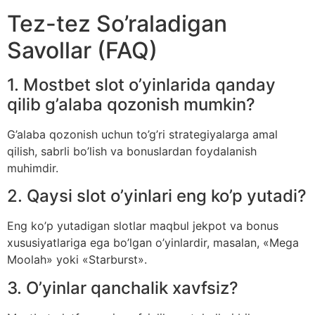
Tez-tez So’raladigan
Savollar (FAQ)
1. Mostbet slot o’yinlarida qanday
qilib g’alaba qozonish mumkin?
G’alaba qozonish uchun to’g’ri strategiyalarga amal
qilish, sabrli bo’lish va bonuslardan foydalanish
muhimdir.
2. Qaysi slot o’yinlari eng ko’p yutadi?
Eng ko’p yutadigan slotlar maqbul jekpot va bonus
xususiyatlariga ega bo’lgan o’yinlardir, masalan, «Mega
Moolah» yoki «Starburst».
3. O’yinlar qanchalik xavfsiz?