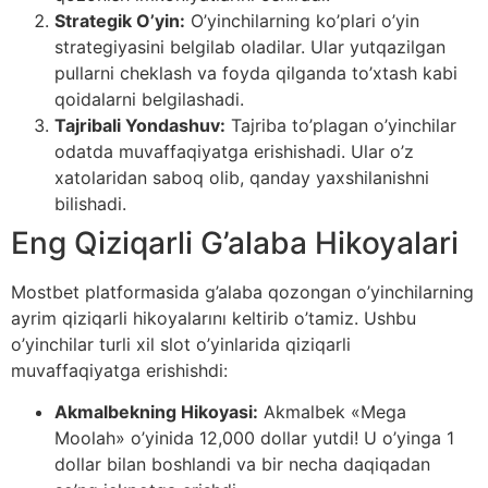
Strategik O’yin:
O’yinchilarning ko’plari o’yin
strategiyasini belgilab oladilar. Ular yutqazilgan
pullarni cheklash va foyda qilganda to’xtash kabi
qoidalarni belgilashadi.
Tajribali Yondashuv:
Tajriba to’plagan o’yinchilar
odatda muvaffaqiyatga erishishadi. Ular o’z
xatolaridan saboq olib, qanday yaxshilanishni
bilishadi.
Eng Qiziqarli G’alaba Hikoyalari
Mostbet platformasida g’alaba qozongan o’yinchilarning
ayrim qiziqarli hikoyalarını keltirib o’tamiz. Ushbu
o’yinchilar turli xil slot o’yinlarida qiziqarli
muvaffaqiyatga erishishdi:
Akmalbekning Hikoyasi:
Akmalbek «Mega
Moolah» o’yinida 12,000 dollar yutdi! U o’yinga 1
dollar bilan boshlandi va bir necha daqiqadan