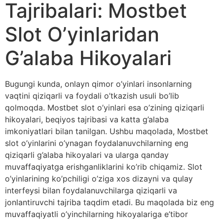
Tajribalari: Mostbet
Slot O’yinlaridan
G’alaba Hikoyalari
Bugungi kunda, onlayn qimor o’yinlari insonlarning
vaqtini qiziqarli va foydali o’tkazish usuli bo’lib
qolmoqda. Mostbet slot o’yinlari esa o’zining qiziqarli
hikoyalari, beqiyos tajribasi va katta g’alaba
imkoniyatlari bilan tanilgan. Ushbu maqolada, Mostbet
slot o’yinlarini o’ynagan foydalanuvchilarning eng
qiziqarli g’alaba hikoyalari va ularga qanday
muvaffaqiyatga erishganliklarini ko’rib chiqamiz. Slot
o’yinlarining ko’pchiligi o’ziga xos dizayni va qulay
interfeysi bilan foydalanuvchilarga qiziqarli va
jonlantiruvchi tajriba taqdim etadi. Bu maqolada biz eng
muvaffaqiyatli o’yinchilarning hikoyalariga e’tibor