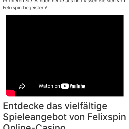
Probieren Sie es noch heute aus und lassen Sie sich von
Felixspin begeistern!
Entdecke das vielfältige
Spieleangebot von Felixspin
Online-Casino