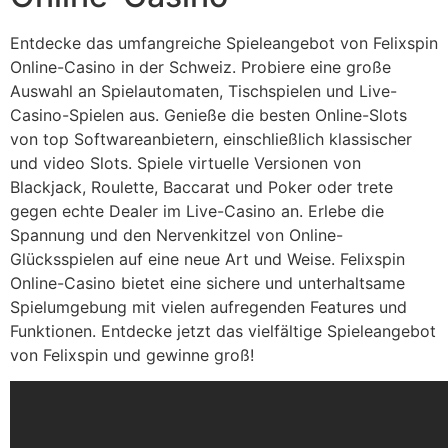
Entdecke das umfangreiche Spieleangebot von Felixspin
Online-Casino in der Schweiz. Probiere eine große
Auswahl an Spielautomaten, Tischspielen und Live-
Casino-Spielen aus. Genieße die besten Online-Slots
von top Softwareanbietern, einschließlich klassischer
und video Slots. Spiele virtuelle Versionen von
Blackjack, Roulette, Baccarat und Poker oder trete
gegen echte Dealer im Live-Casino an. Erlebe die
Spannung und den Nervenkitzel von Online-
Glücksspielen auf eine neue Art und Weise. Felixspin
Online-Casino bietet eine sichere und unterhaltsame
Spielumgebung mit vielen aufregenden Features und
Funktionen. Entdecke jetzt das vielfältige Spieleangebot
von Felixspin und gewinne groß!