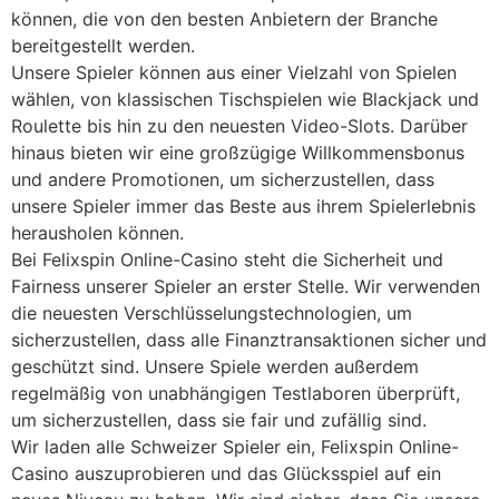
können, die von den besten Anbietern der Branche
bereitgestellt werden.
Unsere Spieler können aus einer Vielzahl von Spielen
wählen, von klassischen Tischspielen wie Blackjack und
Roulette bis hin zu den neuesten Video-Slots. Darüber
hinaus bieten wir eine großzügige Willkommensbonus
und andere Promotionen, um sicherzustellen, dass
unsere Spieler immer das Beste aus ihrem Spielerlebnis
herausholen können.
Bei Felixspin Online-Casino steht die Sicherheit und
Fairness unserer Spieler an erster Stelle. Wir verwenden
die neuesten Verschlüsselungstechnologien, um
sicherzustellen, dass alle Finanztransaktionen sicher und
geschützt sind. Unsere Spiele werden außerdem
regelmäßig von unabhängigen Testlaboren überprüft,
um sicherzustellen, dass sie fair und zufällig sind.
Wir laden alle Schweizer Spieler ein, Felixspin Online-
Casino auszuprobieren und das Glücksspiel auf ein