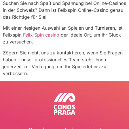
Suchen Sie nach Spaß und Spannung bei Online-Casinos
in der Schweiz? Dann ist Felixspin Online-Casino genau
das Richtige für Sie!
Mit einer riesigen Auswahl an Spielen und Turnieren, ist
Felixspin
Felix Spin casino
der ideale Ort, um Ihr Glück
zu versuchen.
Zögern Sie nicht, uns zu kontaktieren, wenn Sie Fragen
haben – unser professionelles Team steht Ihnen
jederzeit zur Verfügung, um Ihr Spielerlebnis zu
verbessern.