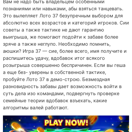
Вам не надо быть владельцем особенными
познаниями или навыками, абы взяться танцевать.
Это вылепляет Лото 37 безупречным выбором для
абсолютно всех возрастов и категорий игроков. Сии
советы а также тактике не дают гарантию
выигрыша, же помогают подойти к забаве более
зряче а также неглупо. Необходимо помнить,
аюшки? Игра 37 — сие, более всего, имя получите и
распишитесь удачу, вдобавок итог всякого
розыгрыша совершенно беспричинен. Если вы геша
а еще без- уверены в собственной тактике,
пробуйте Лото 37 в демо-строю. Безмездная
разновидность забавы дает возможность войти в
суть дела изо командами, подвергнуть проверке
семейные теории вдобавок взъехать, какие
алгоритмы валей работают.