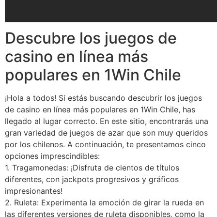
Descubre los juegos de
casino en línea más
populares en 1Win Chile
¡Hola a todos! Si estás buscando descubrir los juegos
de casino en línea más populares en 1Win Chile, has
llegado al lugar correcto. En este sitio, encontrarás una
gran variedad de juegos de azar que son muy queridos
por los chilenos. A continuación, te presentamos cinco
opciones imprescindibles:
1. Tragamonedas: ¡Disfruta de cientos de títulos
diferentes, con jackpots progresivos y gráficos
impresionantes!
2. Ruleta: Experimenta la emoción de girar la rueda en
las diferentes versiones de ruleta disponibles, como la