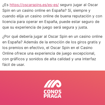
¿Es
https://oscarspins.es/es-es/
seguro jugar al Oscar
Spin en un casino online en España? Sí, siempre y
cuando elija un casino online de buena reputación y con
licencia para operar en España, puede estar seguro de
que su experiencia de juego será segura y justa.
¿Por qué debería jugar al Oscar Spin en un casino online
en España? Además de la emoción de los giros gratis y
los premios en efectivo, el Oscar Spin en el Casino
Online ofrece una experiencia de juego excepcional,
con gráficos y sonidos de alta calidad y una interfaz
fácil de usar.