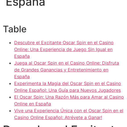
España
Table
Descubre el Excitante Oscar Spin en el Casino
Online: Una Experiencia de Juego Sin Igual en
España
Juega al Oscar Spin en el Casino Online: Disfruta
de Grandes Ganancias y Entretenimiento en
España
Experimenta la Magia del Oscar Spin en el Casino
Online Español: Una Guía para Nuevos Jugadores
El Oscar Spin: Una Razón Más para Amar al Casino
Online en España
Vive una Experiencia Única con el Oscar Spin en el
Casino Online Español: Atrévete a Ganar!