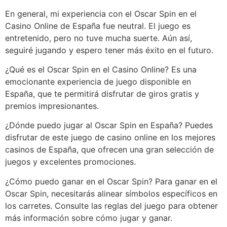
En general, mi experiencia con el Oscar Spin en el
Casino Online de España fue neutral. El juego es
entretenido, pero no tuve mucha suerte. Aún así,
seguiré jugando y espero tener más éxito en el futuro.
¿Qué es el Oscar Spin en el Casino Online? Es una
emocionante experiencia de juego disponible en
España, que te permitirá disfrutar de giros gratis y
premios impresionantes.
¿Dónde puedo jugar al Oscar Spin en España? Puedes
disfrutar de este juego de casino online en los mejores
casinos de España, que ofrecen una gran selección de
juegos y excelentes promociones.
¿Cómo puedo ganar en el Oscar Spin? Para ganar en el
Oscar Spin, necesitarás alinear símbolos específicos en
los carretes. Consulte las reglas del juego para obtener
más información sobre cómo jugar y ganar.