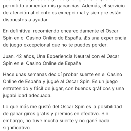
permitido aumentar mis ganancias. Además, el servicio
de atención al cliente es excepcional y siempre están
dispuestos a ayudar.
En definitiva, recomiendo encarecidamente el Oscar
Spin en el Casino Online de España. ¡Es una experiencia
de juego excepcional que no te puedes perder!
Juan, 42 años, Una Experiencia Neutral con el Oscar
Spin en el Casino Online de España
Hace unas semanas decidí probar suerte en el Casino
Online de España y jugué al Oscar Spin. Es un juego
entretenido y fácil de jugar, con buenos gráficos y una
jugabilidad adecuada.
Lo que más me gustó del Oscar Spin es la posibilidad
de ganar giros gratis y premios en efectivo. Sin
embargo, no tuve mucha suerte y no gané nada
significativo.