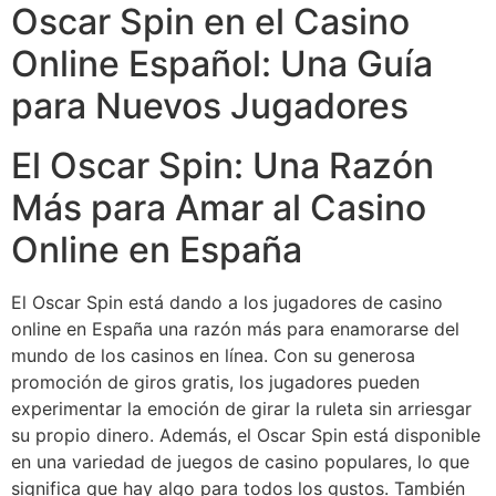
Oscar Spin en el Casino
Online Español: Una Guía
para Nuevos Jugadores
El Oscar Spin: Una Razón
Más para Amar al Casino
Online en España
El Oscar Spin está dando a los jugadores de casino
online en España una razón más para enamorarse del
mundo de los casinos en línea. Con su generosa
promoción de giros gratis, los jugadores pueden
experimentar la emoción de girar la ruleta sin arriesgar
su propio dinero. Además, el Oscar Spin está disponible
en una variedad de juegos de casino populares, lo que
significa que hay algo para todos los gustos. También