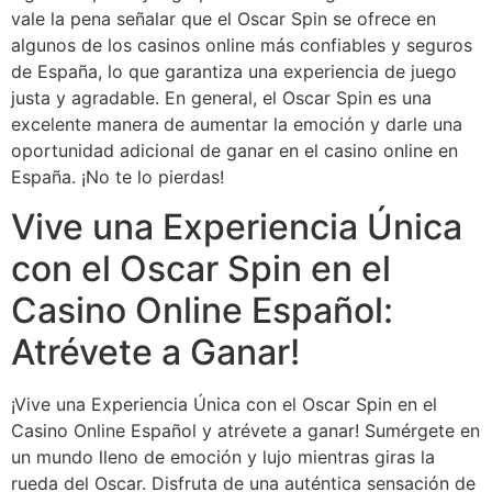
vale la pena señalar que el Oscar Spin se ofrece en
algunos de los casinos online más confiables y seguros
de España, lo que garantiza una experiencia de juego
justa y agradable. En general, el Oscar Spin es una
excelente manera de aumentar la emoción y darle una
oportunidad adicional de ganar en el casino online en
España. ¡No te lo pierdas!
Vive una Experiencia Única
con el Oscar Spin en el
Casino Online Español:
Atrévete a Ganar!
¡Vive una Experiencia Única con el Oscar Spin en el
Casino Online Español y atrévete a ganar! Sumérgete en
un mundo lleno de emoción y lujo mientras giras la
rueda del Oscar. Disfruta de una auténtica sensación de