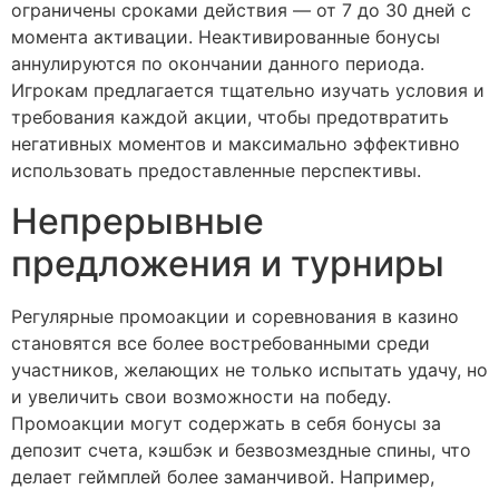
ограничены сроками действия — от 7 до 30 дней с
момента активации. Неактивированные бонусы
аннулируются по окончании данного периода.
Игрокам предлагается тщательно изучать условия и
требования каждой акции, чтобы предотвратить
негативных моментов и максимально эффективно
использовать предоставленные перспективы.
Непрерывные
предложения и турниры
Регулярные промоакции и соревнования в казино
становятся все более востребованными среди
участников, желающих не только испытать удачу, но
и увеличить свои возможности на победу.
Промоакции могут содержать в себя бонусы за
депозит счета, кэшбэк и безвозмездные спины, что
делает геймплей более заманчивой. Например,