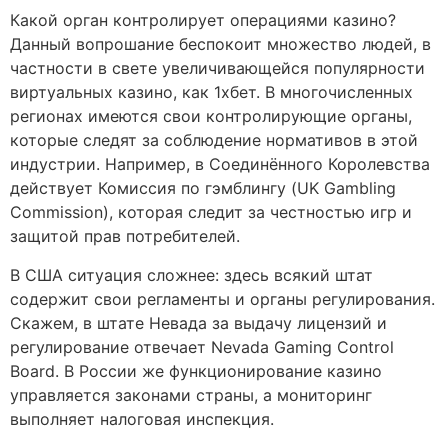
Какой орган контролирует операциями казино?
Данный вопрошание беспокоит множество людей, в
частности в свете увеличивающейся популярности
виртуальных казино, как 1хбет. В многочисленных
регионах имеются свои контролирующие органы,
которые следят за соблюдение нормативов в этой
индустрии. Например, в Соединённого Королевства
действует Комиссия по гэмблингу (UK Gambling
Commission), которая следит за честностью игр и
защитой прав потребителей.
В США ситуация сложнее: здесь всякий штат
содержит свои регламенты и органы регулирования.
Скажем, в штате Невада за выдачу лицензий и
регулирование отвечает Nevada Gaming Control
Board. В России же функционирование казино
управляется законами страны, а мониторинг
выполняет налоговая инспекция.