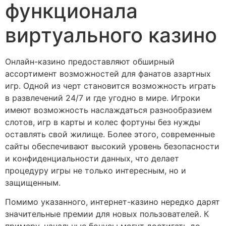
функционала
виртуального казино
Онлайн-казино предоставляют обширный
ассортимент возможностей для фанатов азартных
игр. Одной из черт становится возможность играть
в развлечений 24/7 и где угодно в мире. Игроки
имеют возможность наслаждаться разнообразием
слотов, игр в карты и колес фортуны без нужды
оставлять свой жилище. Более этого, современные
сайты обеспечивают высокий уровень безопасности
и конфиденциальности данных, что делает
процедуру игры не только интересным, но и
защищенным.
Помимо указанного, интернет-казино нередко дарят
значительные премии для новых пользователей. К