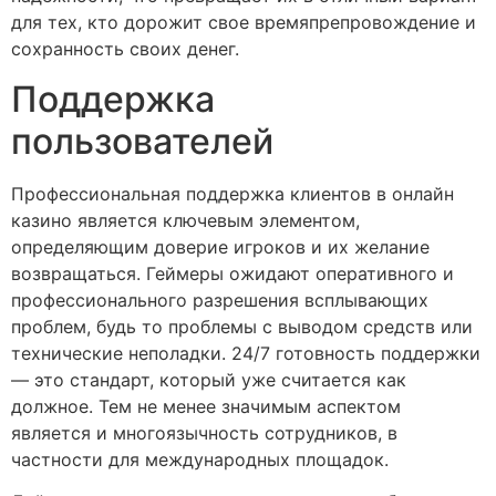
для тех, кто дорожит свое времяпрепровождение и
сохранность своих денег.
Поддержка
пользователей
Профессиональная поддержка клиентов в онлайн
казино является ключевым элементом,
определяющим доверие игроков и их желание
возвращаться. Геймеры ожидают оперативного и
профессионального разрешения всплывающих
проблем, будь то проблемы с выводом средств или
технические неполадки. 24/7 готовность поддержки
— это стандарт, который уже считается как
должное. Тем не менее значимым аспектом
является и многоязычность сотрудников, в
частности для международных площадок.