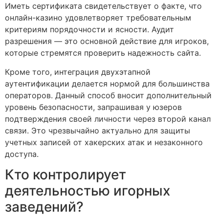
Иметь сертификата свидетельствует о факте, что
онлайн-казино удовлетворяет требовательным
критериям порядочности и ясности. Аудит
разрешения — это основной действие для игроков,
которые стремятся проверить надежность сайта.
Кроме того, интеграция двухэтапной
аутентификации делается нормой для большинства
операторов. Данный способ вносит дополнительный
уровень безопасности, запрашивая у юзеров
подтверждения своей личности через второй канал
связи. Это чрезвычайно актуально для защиты
учетных записей от хакерских атак и незаконного
доступа.
Кто контролирует
деятельностью игорных
заведений?