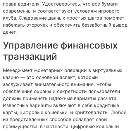
права водителя. Удостоверьтесь, что все бумаги
современны и соответствуют условиям игрового
клуба. Следование данных простых шагов поможет
избежать отсрочек и обеспечить беззаботный вывод
денег.
Управление финансовых
транзакций
Менеджмент монетарных операций в виртуальных
казино — это основной аспект, который
заслуживает внимательного внимания. Чтобы
обеспечения охраны и секретности пользователи
должны применять надежные варианты расчета.
Известные варианты включают в себя кредитные
карты, цифровые кошельки, и криптовалюты. Любой
из представленных способов обладает свои
преимущества: в частности, цифровые кошельки