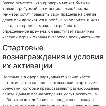
Важно отметить, что проверка может быть не
только требуемой, но и опциональной, когда
геймеры хотят повысить свои пределы на снятие
денег или включаться в особые мероприятия. Хотя
на то, что процесс может потребовать
определённое времени, он выступает гарантией
честной игры и охраны интересов всех участников.
Стартовые
вознаграждения и условия
их активации
Новенькие в сфере виртуальных казино часто
наталкиваются на привлекательными стартовыми
бонусами, которые предоставляют разнообразные
сайты. Данные вознаграждения могут включать в
себя такие как добавочные средства на аккаунте,
так и бесплатные вращения на популярных игровых