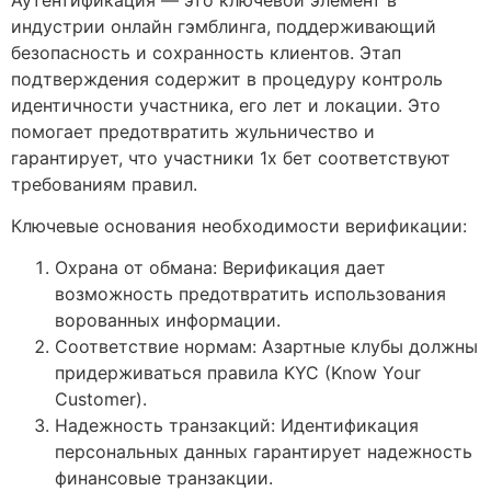
индустрии онлайн гэмблинга, поддерживающий
безопасность и сохранность клиентов. Этап
подтверждения содержит в процедуру контроль
идентичности участника, его лет и локации. Это
помогает предотвратить жульничество и
гарантирует, что участники 1х бет соответствуют
требованиям правил.
Ключевые основания необходимости верификации:
Охрана от обмана: Верификация дает
возможность предотвратить использования
ворованных информации.
Соответствие нормам: Азартные клубы должны
придерживаться правила KYC (Know Your
Customer).
Надежность транзакций: Идентификация
персональных данных гарантирует надежность
финансовые транзакции.