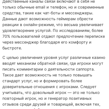
Действенные каналы связи включают в себя не
только обычные email и телефон, но и современные
средства, такие как чат-боты и мессенджеры.
Данные дают возможность геймерам обрести
реакции в онлайн-режиме, что весьма увеличивает
удовлетворение услугой. По исследованиям, более
70% пользователей отдают предпочтение переписке
через мессенджер благодаря его комфорту и
быстроте.
С целью увеличения уровня услуг различные казино
вводят механизм обратной связи, где игроки могут
писать комментарии о деятельности саппорта.
Такое дает возможность не только повышать
стандарт услуг, но и формировать более
доверительные отношения с игроками. Следует
учитывать, что довольный игрок — это не только
повторный игрок, но и генератор позитивных
отзывов среди друзей и товарищей, включая тех,