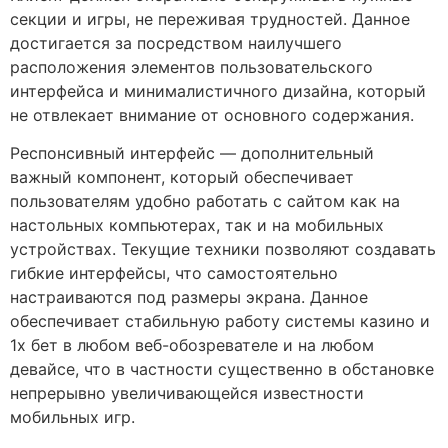
секции и игры, не переживая трудностей. Данное
достигается за посредством наилучшего
расположения элементов пользовательского
интерфейса и минималистичного дизайна, который
не отвлекает внимание от основного содержания.
Респонсивный интерфейс — дополнительный
важный компонент, который обеспечивает
пользователям удобно работать с сайтом как на
настольных компьютерах, так и на мобильных
устройствах. Текущие техники позволяют создавать
гибкие интерфейсы, что самостоятельно
настраиваются под размеры экрана. Данное
обеспечивает стабильную работу системы казино и
1х бет в любом веб-обозревателе и на любом
девайсе, что в частности существенно в обстановке
непрерывно увеличивающейся известности
мобильных игр.