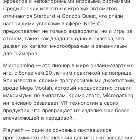
эффектов и неповторимыми игровыми системами.
Среди прочих известных игровых автоматов
отличаются Starburst и Gonzo’s Quest, что стали
настоящими успехами в сфере. NetEnt
предоставляет не только видеослоты, но и игры за
столом, такие как двадцать одно и рулетка, что
делает их каталог многообразным и заманчивым
для геймеров.
Microgaming — это пионер в мире онлайн-азартных
игр, с более чем 20-летним практикой на поприще.
Эти известны своими прогрессивными джекпотами,
вроде Mega Moolah, который неоднократно ставил
максимумы по выплатам. Кроме этого, Microgaming
интенсивно развивает VR-технологии в своих
продуктах, что превращает их изделия еще более
впечатляющей и передовой.
Playtech — один из основных поставщиков
программного обеспечения для игорных заведений.