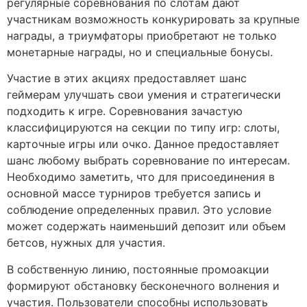
регулярные соревнования по слотам дают
участникам возможность конкурировать за крупные
награды, а триумфаторы приобретают не только
монетарные награды, но и специальные бонусы.
Участие в этих акциях предоставляет шанс
геймерам улучшать свои умения и стратегически
подходить к игре. Соревнования зачастую
классифицируются на секции по типу игр: слоты,
карточные игры или очко. Данное предоставляет
шанс любому выбрать соревнование по интересам.
Необходимо заметить, что для присоединения в
основной массе турниров требуется запись и
соблюдение определенных правил. Это условие
может содержать наименьший депозит или объем
бетсов, нужных для участия.
В собственную линию, постоянные промоакции
формируют обстановку бесконечного волнения и
участия. Пользователи способны использовать