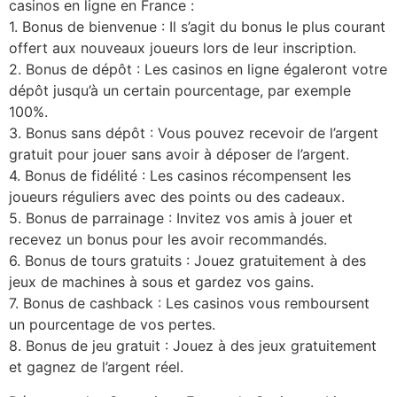
casinos en ligne en France :
1. Bonus de bienvenue : Il s’agit du bonus le plus courant
offert aux nouveaux joueurs lors de leur inscription.
2. Bonus de dépôt : Les casinos en ligne égaleront votre
dépôt jusqu’à un certain pourcentage, par exemple
100%.
3. Bonus sans dépôt : Vous pouvez recevoir de l’argent
gratuit pour jouer sans avoir à déposer de l’argent.
4. Bonus de fidélité : Les casinos récompensent les
joueurs réguliers avec des points ou des cadeaux.
5. Bonus de parrainage : Invitez vos amis à jouer et
recevez un bonus pour les avoir recommandés.
6. Bonus de tours gratuits : Jouez gratuitement à des
jeux de machines à sous et gardez vos gains.
7. Bonus de cashback : Les casinos vous remboursent
un pourcentage de vos pertes.
8. Bonus de jeu gratuit : Jouez à des jeux gratuitement
et gagnez de l’argent réel.