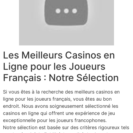
Les Meilleurs Casinos en
Ligne pour les Joueurs
Français : Notre Sélection
Si vous êtes à la recherche des meilleurs casinos en
ligne pour les joueurs français, vous êtes au bon
endroit. Nous avons soigneusement sélectionné les
casinos en ligne qui offrent une expérience de jeu
exceptionnelle pour les joueurs francophones.
Notre sélection est basée sur des critères rigoureux tels