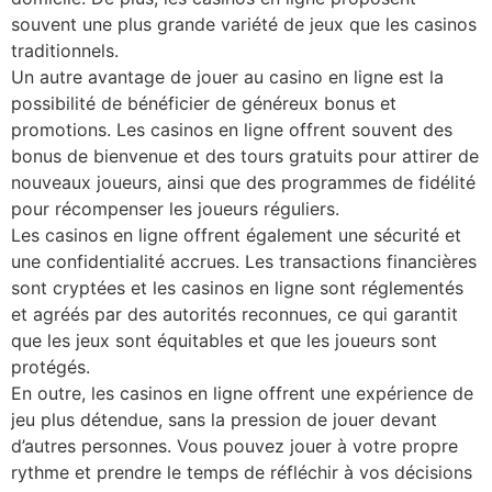
souvent une plus grande variété de jeux que les casinos
traditionnels.
Un autre avantage de jouer au casino en ligne est la
possibilité de bénéficier de généreux bonus et
promotions. Les casinos en ligne offrent souvent des
bonus de bienvenue et des tours gratuits pour attirer de
nouveaux joueurs, ainsi que des programmes de fidélité
pour récompenser les joueurs réguliers.
Les casinos en ligne offrent également une sécurité et
une confidentialité accrues. Les transactions financières
sont cryptées et les casinos en ligne sont réglementés
et agréés par des autorités reconnues, ce qui garantit
que les jeux sont équitables et que les joueurs sont
protégés.
En outre, les casinos en ligne offrent une expérience de
jeu plus détendue, sans la pression de jouer devant
d’autres personnes. Vous pouvez jouer à votre propre
rythme et prendre le temps de réfléchir à vos décisions