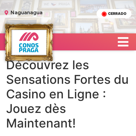
Naguanagua
CERRADO
Découvrez les
Sensations Fortes du
Casino en Ligne :
Jouez dès
Maintenant!