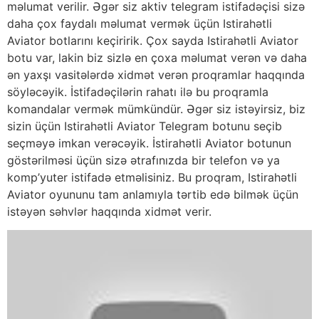
məlumat verilir. Əgər siz aktiv telegram istifadəçisi sizə
daha çox faydalı məlumat vermək üçün Istirahətli
Aviator botlarını keçiririk. Çox sayda Istirahətli Aviator
botu var, lakin biz sizlə en çoxa məlumat verən və daha
ən yaxşı vasitələrdə xidmət verən proqramlar haqqında
söyləcəyik. İstifadəçilərin rahatı ilə bu proqramla
komandalar vermək mümkündür. Əgər siz istəyirsiz, biz
sizin üçün Istirahətli Aviator Telegram botunu seçib
seçməyə imkan verəcəyik. İstirahətli Aviator botunun
göstərilməsi üçün sizə ətrafınızda bir telefon və ya
komp’yuter istifadə etməlisiniz. Bu proqram, Istirahətli
Aviator oyununu tam anlamıyla tərtib edə bilmək üçün
istəyən səhvlər haqqında xidmət verir.