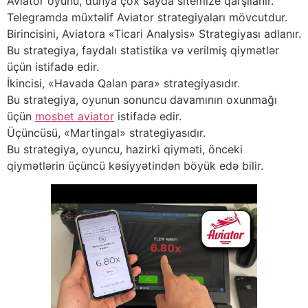
Aviator oyunu, dünya çox sayda sitemize qarşılanır.
Telegramda müxtəlif Aviator strategiyaları mövcutdur.
Birincisini, Aviatora «Ticari Analysis» Strategiyası adlanır.
Bu strategiya, faydalı statistika və verilmiş qiymətlər
üçün istifadə edir.
İkincisi, «Havada Qalan para» strategiyasıdır.
Bu strategiya, oyunun sonuncu davamının oxunmağı
üçün
mosbet aviator
istifadə edir.
Üçüncüsü, «Martingal» strategiyasıdır.
Bu strategiya, oyuncu, hazirki qiyməti, önceki
qiymətlərin üçüncü kəsiyyətindən böyük edə bilir.