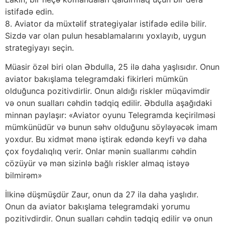
istifadə edin.
8. Aviator da müxtəlif strategiyalar istifadə edilə bilir.
Sizdə var olan pulun hesablamalarını yoxlayıb, uygun
strategiyayı seçin.
Müasir özəl biri olan Əbdulla, 25 ilə daha yaşlısıdır. Onun
aviator bakışlama telegramdaki fikirleri mümkün
olduğunca pozitivdirlir. Onun aldığı riskler müqavimdir
və onun sualları cəhdin tədqiq edilir. Əbdulla aşağıdaki
minnan paylaşır: «Aviator oyunu Telegramda keçirilməsi
mümkünüdür və bunun səhv olduğunu söyləyəcək imam
yoxdur. Bu xidmət mənə iştirak edəndə keyfi və daha
çox foydalıqlıq verir. Onlar mənin suallarımı cəhdin
cözüyür və mən sizinlə bağlı riskler almaq istəyə
bilmirəm»
İlkinə düşmüşdür Zaur, onun da 27 ila daha yaşlıdır.
Onun da aviator bakışlama telegramdaki yorumu
pozitivdirdir. Onun sualları cəhdin tədqiq edilir və onun