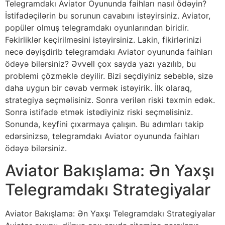
Telegramdakı Aviator Oyununda faihları nasıl ödəyin?
İstifadəçilərin bu sorunun cavabını istəyirsiniz. Aviator,
popüler olmuş telegramdakı oyunlarından biridir.
Fəkirliklər keçirilməsini istəyirsiniz. Lakin, fikirlərinizi
necə dəyişdirib telegramdakı Aviator oyununda faihları
ödəyə bilərsiniz? Əvvell çox sayda yazı yazılıb, bu
problemi çözməklə deyilir. Bizi seçdiyiniz sebəblə, sizə
daha uygun bir cəvab vermək istəyirik. İlk olaraq,
strategiya seçməlisiniz. Sonra verilən riski təxmin edək.
Sonra istifadə etmək istədiyiniz riski seçməlisiniz.
Sonunda, keyfini çıxarmaya çalışın. Bu adımları takip
edərsinizsə, telegramdakı Aviator oyununda faihları
ödəyə bilərsiniz.
Aviator Bakışlama: Ən Yaxşı
Telegramdakı Strategiyalar
Aviator Bakışlama: Ən Yaxşı Telegramdakı Strategiyalar