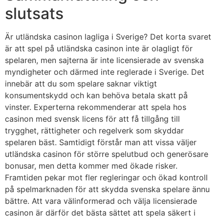
slutsats
Är utländska casinon lagliga i Sverige? Det korta svaret
är att spel på utländska casinon inte är olagligt för
spelaren, men sajterna är inte licensierade av svenska
myndigheter och därmed inte reglerade i Sverige. Det
innebär att du som spelare saknar viktigt
konsumentskydd och kan behöva betala skatt på
vinster. Experterna rekommenderar att spela hos
casinon med svensk licens för att få tillgång till
trygghet, rättigheter och regelverk som skyddar
spelaren bäst. Samtidigt förstår man att vissa väljer
utländska casinon för större spelutbud och generösare
bonusar, men detta kommer med ökade risker.
Framtiden pekar mot fler regleringar och ökad kontroll
på spelmarknaden för att skydda svenska spelare ännu
bättre. Att vara välinformerad och välja licensierade
casinon är därför det bästa sättet att spela säkert i