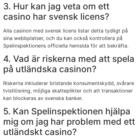
3. Hur kan jag veta om ett
casino har svensk licens?
Alla casinon med svensk licens listar detta tydligt på
sina webbplatser, och du kan också kontrollera på
Spelinspektionens officiella hemsida för att bekräfta.
4. Vad är riskerna med att spela
på utländska casinon?
Riskerna inkluderar bristande konsumentskydd, svårare
tvistlösning, möjliga skatteplikter och att transaktioner
kan blockeras av svenska banker.
5. Kan Spelinspektionen hjälpa
mig om jag har problem med ett
utländskt casino?