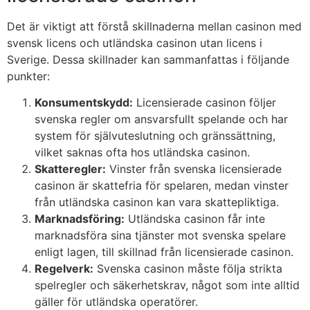
Det är viktigt att förstå skillnaderna mellan casinon med
svensk licens och utländska casinon utan licens i
Sverige. Dessa skillnader kan sammanfattas i följande
punkter:
Konsumentskydd:
Licensierade casinon följer
svenska regler om ansvarsfullt spelande och har
system för självuteslutning och gränssättning,
vilket saknas ofta hos utländska casinon.
Skatteregler:
Vinster från svenska licensierade
casinon är skattefria för spelaren, medan vinster
från utländska casinon kan vara skattepliktiga.
Marknadsföring:
Utländska casinon får inte
marknadsföra sina tjänster mot svenska spelare
enligt lagen, till skillnad från licensierade casinon.
Regelverk:
Svenska casinon måste följa strikta
spelregler och säkerhetskrav, något som inte alltid
gäller för utländska operatörer.